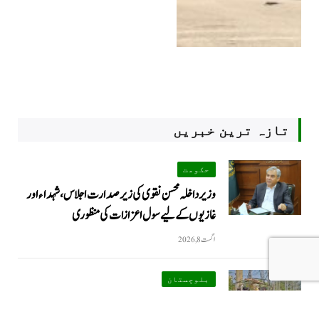
تازہ ترین خبریں
حکومت
وزیرداخلہ محسن نقوی کی زیر صدارت اجلاس، شہداء اور
غازیوں کے لیے سول اعزازات کی منظوری
اگست 8, 2026
بلوچستان
آپریشن رد الفتنہ 3: بلوچستان میں فتنۃ الہندوستان کے 3