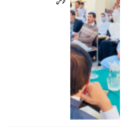
کنونشن