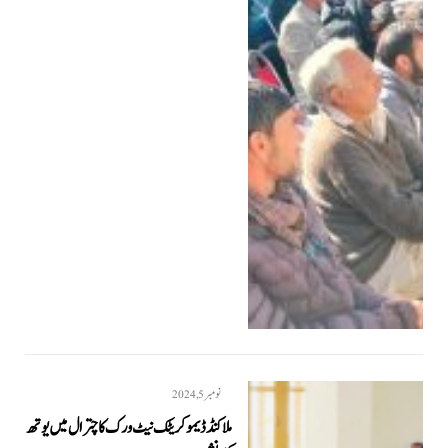
نومبر 5, 2024
ملاکنڈ ڈیموکریٹک نیٹ ورک کا چترال میں یوتھ