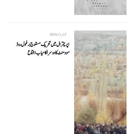
نومبر 11, 2024
اپر چترال میں تحریک مستوج برغول روڈ
موومنٹ کا دوسرا کامیاب اجتماع