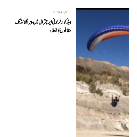
نومبر 4, 2024
ہیڈ کوارٹر بونی اپر چترال میں پیراگلائڈنگ
مقابلوں کا انعقاد