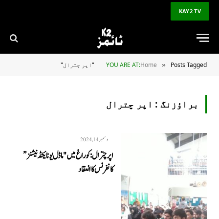
KAY2 TV
Posts Tagged "اپر چترال"
Home
YOU ARE AT:
»
براؤزنگ :
اپر چترال
دسمبر 14, 2024
اپر چترال: کوراغ میں "ماڈل یونائیٹڈ نیشنز”
کانفرنس کا انعقاد