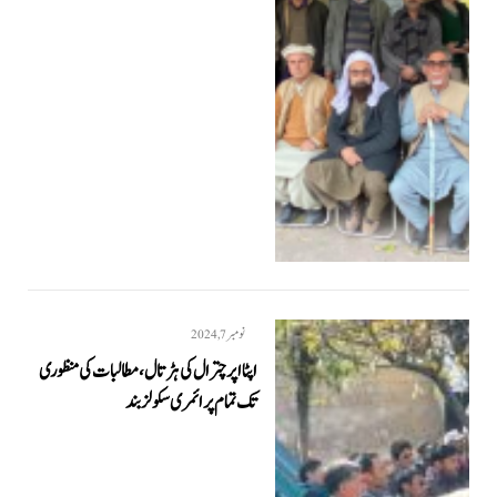
نومبر 7, 2024
اپٹا اپر چترال کی ہڑتال، مطالبات کی منظوری
تک تمام پرائمری سکولز بند