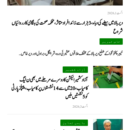
اگست 1, 2026
دیر بالا میں ہیضے کی وباء، 3 ہزار سے زائد افراد متاثر، محکمہ صحت کی ہنگامی کارروائیاں
شروع
خاص خبریں
خیبرپختونخوا کے ضلع دیر بالا کے مختلف علاقوں عشیرئی درہ، شرینگل، براول اور دیر خاص…
آزاد کشمیر
آزاد کشمیر الیکشن کا دوسرے مرحلے میں بھی ن لیگ
کامیاب، 20 میں سے 14 نشستوں پر کامیاب، پیپلزپارٹی
کو 5 نشستیں ملیں
اگست 3, 2026
باہمی تعاون