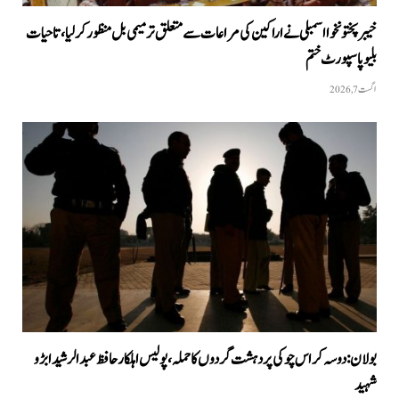
خیبرپختونخوا اسمبلی نے اراکین کی مراعات سے متعلق ترمیمی بل منظور کر لیا، تاحیات
بلیو پاسپورٹ ختم
اگست 7, 2026
بولان: دوسہ کراس چوکی پر دہشت گردوں کا حملہ، پولیس اہلکار حافظ عبدالرشید ابڑو
شہید