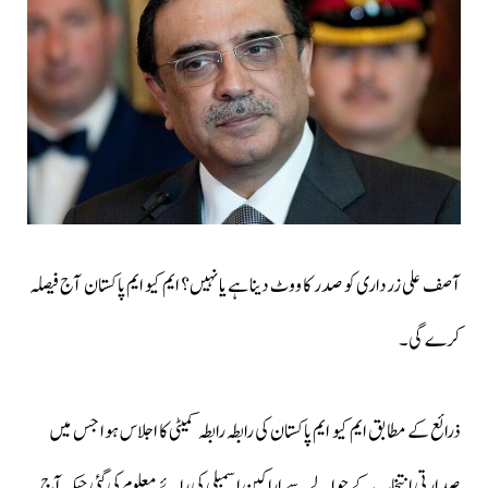
آصف علی زرداری کو صدر کا ووٹ دینا ہے یا نہیں؟ ایم کیو ایم پاکستان آج فیصلہ
کرے گی۔
ذرائع کے مطابق ایم کیو ایم پاکستان کی رابطہ رابطہ کمیٹی کا اجلاس ہوا جس میں
صدارتی انتخاب کے حوالے سے اراکین اسمبلی کی رائے معلوم کی گئی جبکہ آج