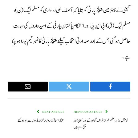
کمیٹی نے چیئرمین پیپلز پارٹی کو بتایا کہ آصف علی زرداری کو مسلم لیگ (ن)،
مسلم لیگ (ق)،بی این پی اور استحکام پاکستان پارٹی کے امیدواروں کی حمایت
حاصل ہو گئی جس کے بعد صدارتی انتخاب کیلئے پیپلز پارٹی کا نمبر گیم پورا ہو چکا
ہے۔
Email
Twitter
Facebook
NEXT ARTICLE
PREVIOUS ARTICLE
نو منتخب وزیراعظم شہباز شریف گوادر کے بعد آج پشاور
سینیٹر اسحاق ڈار وزیر خزانہ کی دوڑ سے باہر ہو گئے
پہنچ رہے ہیں