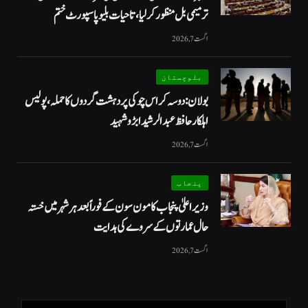
ترمیمی بل منظور کر لیا، تاحیات بلیو پاسپورٹ ختم
اگست 7, 2026
بلوچستان
بولان: دوسہ کراس چوکی پر دہشت گردوں کا حملہ، پولیس
اہلکار حافظ عبدالرشید ابڑو شہید
اگست 7, 2026
پنجاب
وزیراعلیٰ پنجاب کا مون سون کے فوراً بعد ہر شہر میں خستہ
حال عمارتوں کے سروے کی ہدایت
اگست 7, 2026