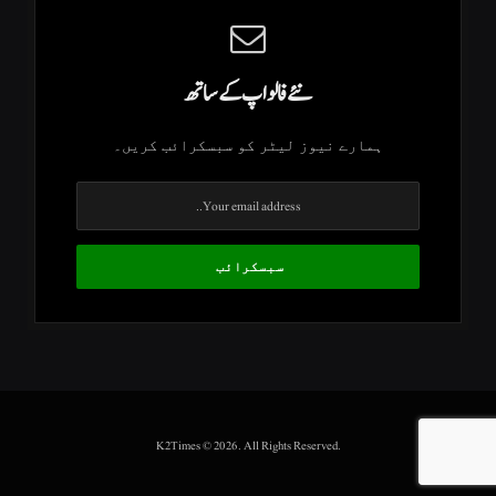
نئے فالو اپ کے ساتھ
ہمارے نیوز لیٹر کو سبسکرائب کریں۔
.K2Times © 2026. All Rights Reserved