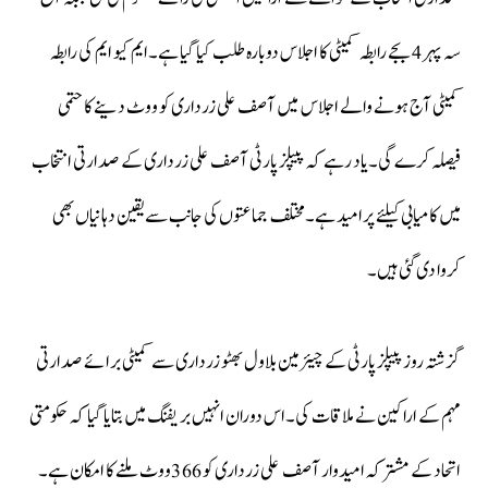
سہ پہر 4 بجے رابطہ کمیٹی کا اجلاس دوبارہ طلب کیا گیا ہے۔ایم کیو ایم کی رابطہ
کمیٹی آج ہونے والے اجلاس میں آصف علی زرداری کو ووٹ دینے کا حتمی
فیصلہ کرے گی۔یاد رہے کہ پیپلز پارٹی آصف علی زرداری کے صدارتی انتخاب
میں کامیابی کیلئے پرامید ہے۔مختلف جماعتوں کی جانب سے یقین دہانیاں بھی
کروا دی گئی ہیں۔
گزشتہ روز پیپلز پارٹی کے چیئرمین بلاول بھٹو زرداری سے کمیٹی برائے صدارتی
مہم کے اراکین نے ملاقات کی۔اس دوران انہیں بریفنگ میں بتایا گیا کہ حکومتی
اتحاد کے مشترکہ امیدوار آصف علی زرداری کو 366ووٹ ملنے کا امکان ہے۔