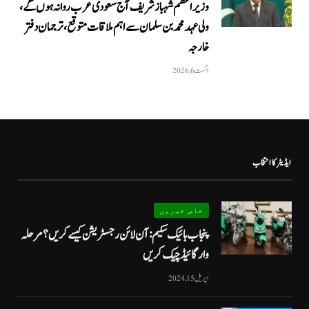
وزیراعظم شہباز شریف آج سعودی عرب روانہ ہوں گے،
ولی عہد محمد بن سلمان سے اہم ملاقات متوقع، ترجمان دفتر
خارجہ
اگست 6, 2026
ایڈیٹر کا انتخاب
خاص خبریں
پنجاب بائیک سکیم: آن لائن رجسٹریشن کیسے کریں؟ مرحلہ
وار گائیڈ چیک کریں
اپریل 15, 2024