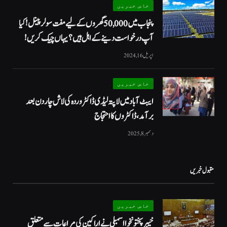
خاص خبریں
پنجاب میں 50,000 گھروں کے لیے مفت سولر پینل! کیا
آپ درخواست دینے کے اہل ہیں؟ یہاں چیک کریں!
اپریل 16, 2024
خاص خبریں
ایبٹ آباد میں لاپتہ لیڈی ڈاکٹر وردہ کی لاش چار دن بعد
برآمد، ڈاکٹروں کا احتجاج
دسمبر 8, 2025
مقبول خبریں
خاص خبریں
خیبرپختونخوا اسمبلی نے اراکین کی مراعات سے متعلق