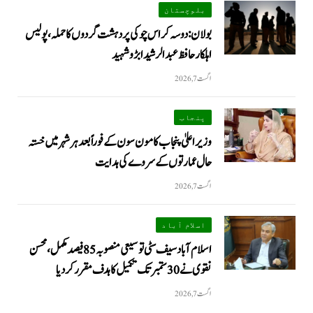
بلوچستان
بولان: دوسہ کراس چوکی پر دہشت گردوں کا حملہ، پولیس
اہلکار حافظ عبدالرشید ابڑو شہید
اگست 7, 2026
پنجاب
وزیراعلیٰ پنجاب کا مون سون کے فوراً بعد ہر شہر میں خستہ
حال عمارتوں کے سروے کی ہدایت
اگست 7, 2026
اسلام آباد
اسلام آباد سیف سٹی توسیعی منصوبہ 85 فیصد مکمل، محسن
نقوی نے 30 ستمبر تک تکمیل کا ہدف مقرر کر دیا
اگست 7, 2026