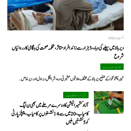
اگست 1, 2026
دیر بالا میں ہیضے کی وباء، 3 ہزار سے زائد افراد متاثر، محکمہ صحت کی ہنگامی کارروائیاں
شروع
خاص خبریں
خیبرپختونخوا کے ضلع دیر بالا کے مختلف علاقوں عشیرئی درہ، شرینگل، براول اور دیر خاص…
آزاد کشمیر
آزاد کشمیر الیکشن کا دوسرے مرحلے میں بھی ن لیگ
کامیاب، 20 میں سے 14 نشستوں پر کامیاب، پیپلزپارٹی
کو 5 نشستیں ملیں