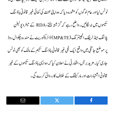
نوٹس لیا اور عام لوگوں کو مشورہ دیا کہ وہ اپنی محنت کی کمائی غیر قانونی ہاؤسنگ
سکیموں میں نہ لگائیں۔واضح رہے کہ گزشتہ ہفتے، RDA کے میٹروپولیٹن
پلاننگ اینڈ ٹریفک انجینئرنگ (MP&TE) ڈائریکٹوریٹ نے مندرہ چکوال روڈ
پر موضع جاتلی میں واقع ایک نجی غیر قانونی ہاؤسنگ سکیم کے مالک کو بھی نوٹس
جاری کیا۔مزید برآں، اتھارٹی نے اعلان کیا کہ وہ ایسی ہاؤسنگ سکیموں کے غیر
قانونی اشتہارات اور مارکیٹنگ کے خلاف کارروائی کرے گی۔
Email
Twitter
Facebook