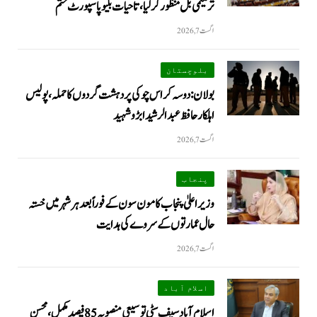
ترمیمی بل منظور کر لیا، تاحیات بلیو پاسپورٹ ختم
اگست 7, 2026
بلوچستان
بولان: دوسہ کراس چوکی پر دہشت گردوں کا حملہ، پولیس
اہلکار حافظ عبدالرشید ابڑو شہید
اگست 7, 2026
پنجاب
وزیراعلیٰ پنجاب کا مون سون کے فوراً بعد ہر شہر میں خستہ
حال عمارتوں کے سروے کی ہدایت
اگست 7, 2026
اسلام آباد
اسلام آباد سیف سٹی توسیعی منصوبہ 85 فیصد مکمل، محسن