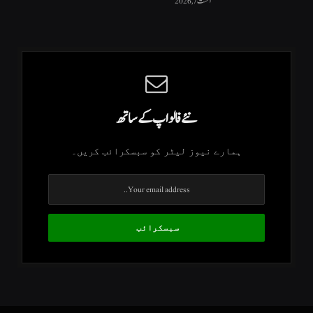
اگست 7, 2026
نئے فالو اپ کے ساتھ
ہمارے نیوز لیٹر کو سبسکرائب کریں۔