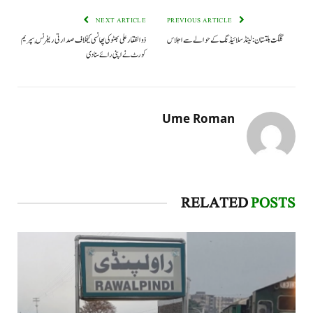
NEXT ARTICLE
PREVIOUS ARTICLE
گلگت بلتستان: لینڈ سلائیڈنگ کے حوالے سے اجلاس
ذوالفقار علی بھٹو کی پھانسی کیخلاف صدارتی ریفرنس, سپریم
کورٹ نے اپنی رائے سنادی
Ume Roman
RELATED
POSTS