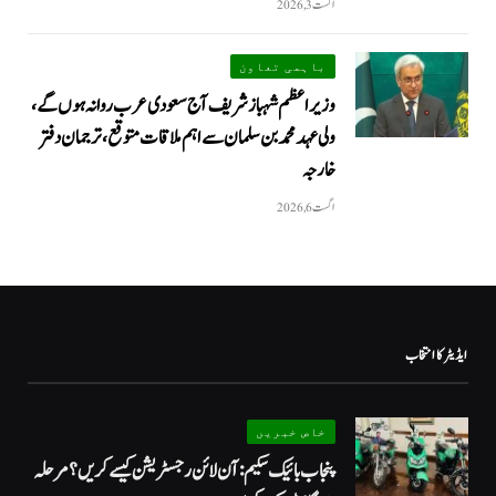
اگست 3, 2026
باہمی تعاون
وزیراعظم شہباز شریف آج سعودی عرب روانہ ہوں گے،
ولی عہد محمد بن سلمان سے اہم ملاقات متوقع، ترجمان دفتر
خارجہ
اگست 6, 2026
ایڈیٹر کا انتخاب
خاص خبریں
پنجاب بائیک سکیم: آن لائن رجسٹریشن کیسے کریں؟ مرحلہ