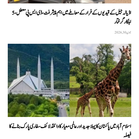
اڈیالہ جیل کے قیدیوں کے فرار کے معاملے میں اہم پیشرفت، ڈی ایس پی معطل، 5
اہلکار گرفتار
جون 30, 2026
اسلام آباد میں پاکستان کا پہلا جدید اور عالمی معیار کا وائلڈ لائف سفاری پارک بنانے کا
فیصلہ