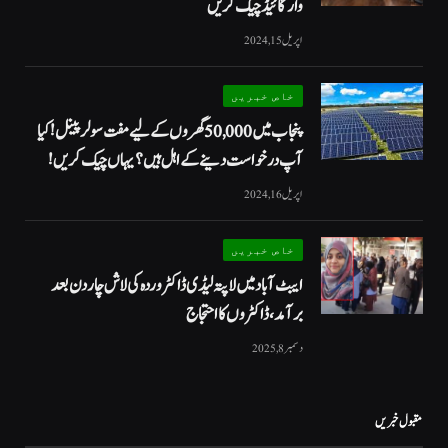
وار گائیڈ چیک کریں
اپریل 15, 2024
خاص خبریں
پنجاب میں 50,000 گھروں کے لیے مفت سولر پینل! کیا
آپ درخواست دینے کے اہل ہیں؟ یہاں چیک کریں!
اپریل 16, 2024
خاص خبریں
ایبٹ آباد میں لاپتہ لیڈی ڈاکٹر وردہ کی لاش چار دن بعد
برآمد، ڈاکٹروں کا احتجاج
دسمبر 8, 2025
مقبول خبریں