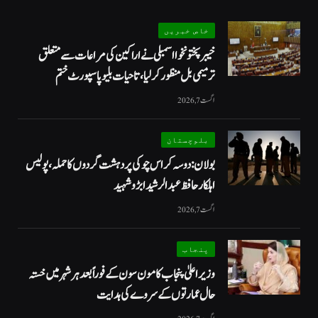
خاص خبریں
خیبرپختونخوا اسمبلی نے اراکین کی مراعات سے متعلق
ترمیمی بل منظور کر لیا، تاحیات بلیو پاسپورٹ ختم
اگست 7, 2026
بلوچستان
بولان: دوسہ کراس چوکی پر دہشت گردوں کا حملہ، پولیس
اہلکار حافظ عبدالرشید ابڑو شہید
اگست 7, 2026
پنجاب
وزیراعلیٰ پنجاب کا مون سون کے فوراً بعد ہر شہر میں خستہ
حال عمارتوں کے سروے کی ہدایت