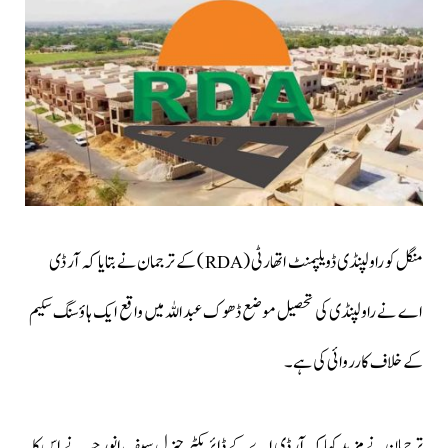
منگل کو راولپنڈی ڈویلپمنٹ اتھارٹی (RDA) کے ترجمان نے بتایا کہ آر ڈی
اے نے راولپنڈی کی تحصیل موضع ڈھوک عبداللہ میں واقع ایک ہاؤسنگ سکیم
کے خلاف کارروائی کی ہے۔
ترجمان نے مزید کہا کہ آر ڈی اے کے ڈائریکٹر جنرل سیف انور جپہ نے اس کا