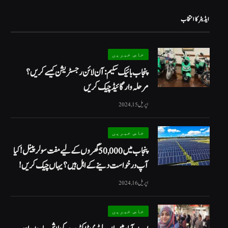
ایڈیٹر کا انتخاب
خاص خبریں
پنجاب بائیک سکیم: آن لائن رجسٹریشن کیسے کریں؟
مرحلہ وار گائیڈ چیک کریں
اپریل 15, 2024
خاص خبریں
پنجاب میں 50,000 گھروں کے لیے مفت سولر پینل! کیا
آپ درخواست دینے کے اہل ہیں؟ یہاں چیک کریں!
اپریل 16, 2024
خاص خبریں