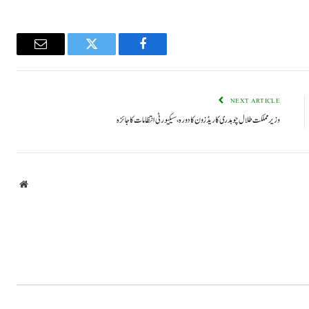
Email
Twitter
Facebook
NEXT ARTICLE
وزیر مملکت طلال چوہدری کا ریڈ زون کا دورہ، سیکیورٹی انتظامات کا جائزہ
bsite