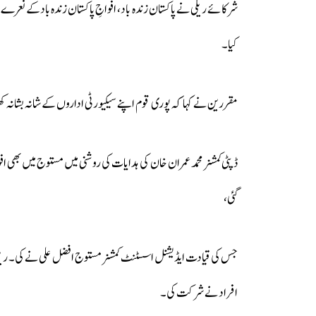
شرکائے ریلی نے پاکستان زندہ باد، افواجِ پاکستان زندہ بادکے نعرے ب
کیا۔
مقررین نے کہا کہ پوری قوم اپنے سیکیورٹی اداروں کے شانہ بشانہ کھڑ
ڈپٹی کمشنر محمد عمران خان کی ہدایات کی روشنی میں مستوج میں بھی افو
گئی،
جس کی قیادت ایڈیشنل اسسٹنٹ کمشنر مستوج افضل علی نے کی۔ ریلی م
افراد نے شرکت کی۔