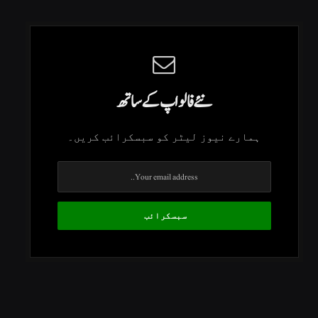
نئے فالو اپ کے ساتھ
ہمارے نیوز لیٹر کو سبسکرائب کریں۔