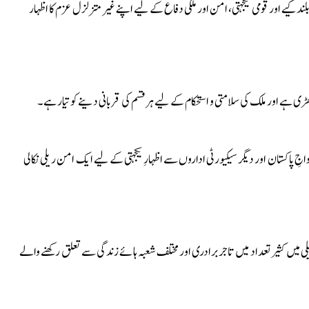
لند کیے اور قومی یکجہتی، امن اور ملکی دفاع کے لیے اپنے غیر متزلزل عزم کا اظہار
ی ہے اور ملک کی سلامتی و استحکام کے لیے ہر قسم کی قربانی دینے کو تیار ہے۔
اجِ پاکستان اور دیگر سیکیورٹی اداروں سے اظہارِ یکجہتی کے لیے ایک امن ریلی نکالی
یں کثیر تعداد میں تاجر برادری اور مختلف شعبہ ہائے زندگی سے تعلق رکھنے والے