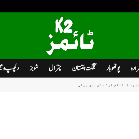
زارہ
پوٹھوہار
گلگت بلتستان
چترال
شوبز
دلچسپ و ع
زیر اہتمام ایک بڑی امن ریلی