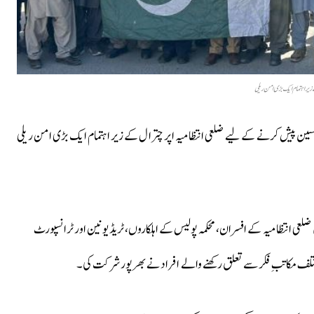
ے زیر اہتمام ایک بڑی امن ریلی
جِ تحسین پیش کرنے کے لیے ضلعی انتظامیہ اپر چترال کے زیر اہتمام ایک بڑی امن ریلی
ں ضلعی انتظامیہ کے افسران، محکمہ پولیس کے اہلکاروں، ٹریڈ یونین اور ٹرانسپورٹ
مختلف مکاتبِ فکر سے تعلق رکھنے والے افراد نے بھرپور شرکت کی۔