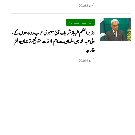
اگست 3, 2026
باہمی تعاون
وزیراعظم شہباز شریف آج سعودی عرب روانہ ہوں گے،
ولی عہد محمد بن سلمان سے اہم ملاقات متوقع، ترجمان دفتر
خارجہ
اگست 6, 2026
We