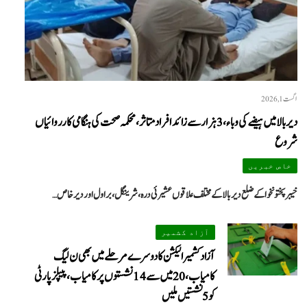
اگست 1, 2026
دیر بالا میں ہیضے کی وباء، 3 ہزار سے زائد افراد متاثر، محکمہ صحت کی ہنگامی کارروائیاں
شروع
خاص خبریں
خیبرپختونخوا کے ضلع دیر بالا کے مختلف علاقوں عشیرئی درہ، شرینگل، براول اور دیر خاص…
آزاد کشمیر
آزاد کشمیر الیکشن کا دوسرے مرحلے میں بھی ن لیگ
کامیاب، 20 میں سے 14 نشستوں پر کامیاب، پیپلزپارٹی
کو 5 نشستیں ملیں