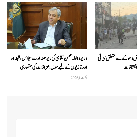
 دھماکے سے متعلق سی ٹی
وزیرداخلہ محسن نقوی کی زیر صدارت اجلاس، شہداء
انکشافات
اور غازیوں کے لیے سول اعزازات کی منظوری
اگست 8, 2026