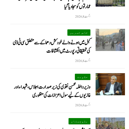
عمارتوں کو سجا دیا گیا
اگست 8, 2026
خاص خبریں
کبل میں ہونے والے خودکش دھماکے سے متعلق سی ٹی ڈی
کی تحقیقاتی رپورٹ میں انکشافات
اگست 8, 2026
حکومت
وزیرداخلہ محسن نقوی کی زیر صدارت اجلاس، شہداء اور
غازیوں کے لیے سول اعزازات کی منظوری
اگست 8, 2026
بلوچستان