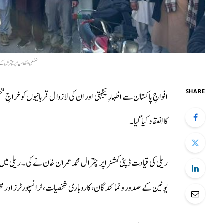
ضلعی انتظامیہ اپر چترال ک
SHARE
افواجِ پاکستان سے اظہارِ یکجہتی اور ان کی لازوال قربانیوں کو خرا
کا انعقاد کیا گیا۔
ریلی کی قیادت ڈپٹی کمشنر اپر چترال محمد عمران خان نے کی۔ ریلی می
یونین کے صدور و نمائندگان، کاروباری شخصیات، ٹرانسپورٹرز اور 