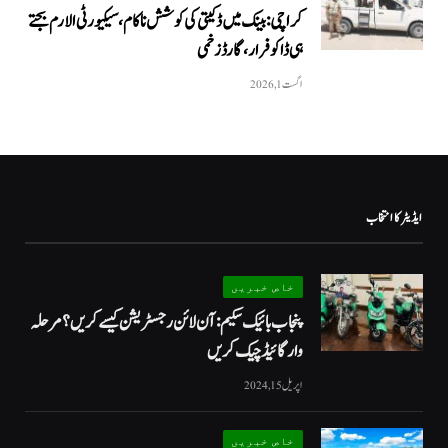
کراچی: بینک میں ڈکیتی کی کوشش ناکام، سیکیورٹی الارم بجتے
ہی ڈاکو فرار، گارڈ زخمی
اگست 1, 2026
ایڈیٹر کا انتخاب
خاص خبریں
پنجاب بائیک سکیم: آن لائن رجسٹریشن کیسے کریں؟ مرحلہ
وار گائیڈ چیک کریں
اپریل 15, 2024
خاص خبریں