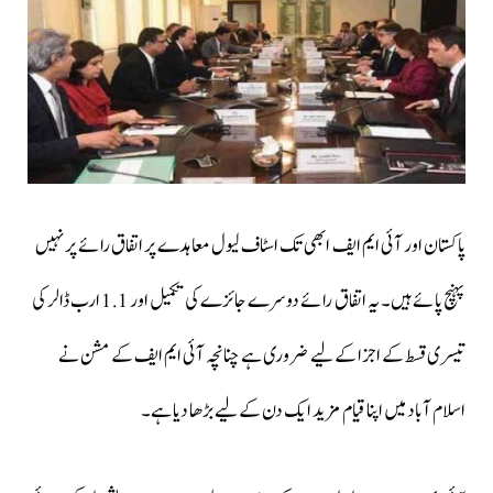
پاکستان اور آئی ایم ایف ابھی تک اسٹاف لیول معاہدے پر اتفاق رائے پر نہیں
پہنچ پائے ہیں۔ یہ اتفاق رائے دوسرے جائزے کی تکمیل اور 1.1 ارب ڈالر کی
تیسری قسط کے اجزا کےلیے ضروری ہے چنانچہ آئی ایم ایف کے مشن نے
اسلام آباد میں اپنا قیام مزید ایک دن کےلیے بڑھا دیا ہے۔