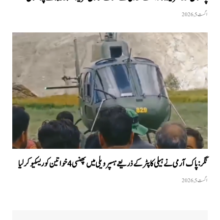
اگست 5, 2026
نگر: پاک آرمی نے ہیلی کاپٹر کے ذریعے ہسپر ویلی میں پھنسی 4 خواتین کو ریسکیو کرلیا
اگست 5, 2026