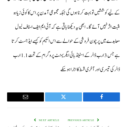
کے لیے کوششیں تو بہت کرنا ہوں گی جبکہ مجموعی آمدن پر اس کا کوئی زیادہ
مثبت اثر نہیں آئے گا۔ ابھی یہ دیکھنا باقی ہے کہ آئی ایم ایف اسٹاف لیول
معاہدے میں پرچون فروشی کے حوالے سے اس اسکیم کو کیسے ایڈجسٹ کرتا
ہے جس 3 ارب ڈالر کے اسٹینڈ بائی ایگریمنٹ پروگرام کے تحت 1.1 ارب
ڈالر کی تیسری اور آخری قسط کا اجرا ہوسکے
Email
Twitter
Facebook
NEXT ARTICLE
PREVIOUS ARTICLE