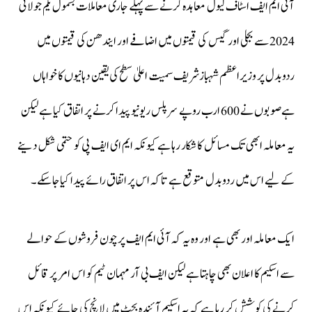
آئی ایم ایف اسٹاف لیول معاہدہ کرنے سے پہلے جاری معاملات بشمول یکم جولائی
2024 سے بجلی اور گیس کی قیمتوں میں اضافے اور ایندھن کی قیمتوں میں
ردوبدل پر وزیراعظم شہبازشریف سمیت اعلیٰ سطح کی یقین دہانیوں کا خواہاں
ہےصوبوں نے 600 ارب روپے سرپلس ریونیو پیدا کرنے پر اتفاق کیا ہے لیکن
یہ معاملہ ابھی تک مسائل کا شکار رہا ہے کیونکہ ایم ای ایف پی کو حتمی شکل دینے
کے لیے اس میں ردوبدل متوقع ہے تاکہ اس پر اتفاق رائے پیدا کیاجاسکے۔
ایک معاملہ اور بھی ہے اور وہ یہ کہ آئی ایم ایف پرچون فروشوں کے حوالے
سے اسکیم کا اعلان بھی چاہتا ہے لیکن ایف بی آر مہمان ٹیم کو اس امر پر قائل
کرنے کی کوشش کر رہا ہے کہ یہ اسکیم آئندہ بجٹ میں لانچ کی جائے کیونکہ اس