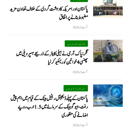
پاکستان اور امریکہ کا دہشت گردی کے خلاف تعاون مزید
مضبوط بنانے پر اتفاق
اگست 5, 2026
خاص خبریں
نگر: پاک آرمی نے ہیلی کاپٹر کے ذریعے ہسپر ویلی میں
پھنسی 4 خواتین کو ریسکیو کرلیا
اگست 5, 2026
ٹیکنالوجی
پاکستان کے پہلے ڈیجیٹل ریٹیل بینک کے قیام میں اہم پیش
رفت، ہیوگو بینک کے سرمائے میں 1.5 ارب روپے
اضافے کی منظوری
اگست 5, 2026