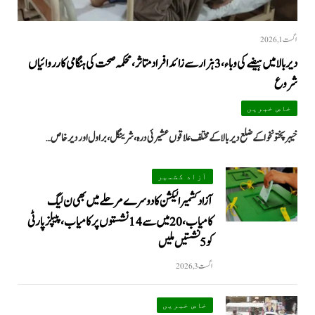
اگست 1, 2026
دیر بالا میں ہیضے کی وباء، 3 ہزار سے زائد افراد متاثر، محکمہ صحت کی ہنگامی کارروائیاں
شروع
خاص خبریں
خیبرپختونخوا کے ضلع دیر بالا کے مختلف علاقوں عشیرئی درہ، شرینگل، براول اور دیر خاص…
آزاد کشمیر
آزاد کشمیر الیکشن کا دوسرے مرحلے میں بھی ن لیگ
کامیاب، 20 میں سے 14 نشستوں پر کامیاب، پیپلزپارٹی
کو 5 نشستیں ملیں
اگست 3, 2026
خاص خبریں