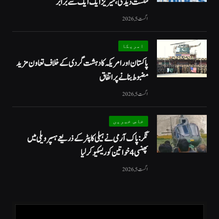
شکست دیدی، سیریز ایک ایک سے برابر
اگست 5, 2026
امریکا
پاکستان اور امریکہ کا دہشت گردی کے خلاف تعاون مزید
مضبوط بنانے پر اتفاق
اگست 5, 2026
خاص خبریں
نگر: پاک آرمی نے ہیلی کاپٹر کے ذریعے ہسپر ویلی میں
پھنسی 4 خواتین کو ریسکیو کرلیا
اگست 5, 2026