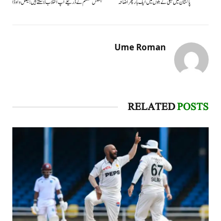
پاکستان میں بجلی کے بلوں میں ایک بار پھر اضافہ
جسٹس سسٹم کے ذریعے آپ انقلاب لا سکتے ہیں: فیصل واوڈا
Ume Roman
RELATED
POSTS