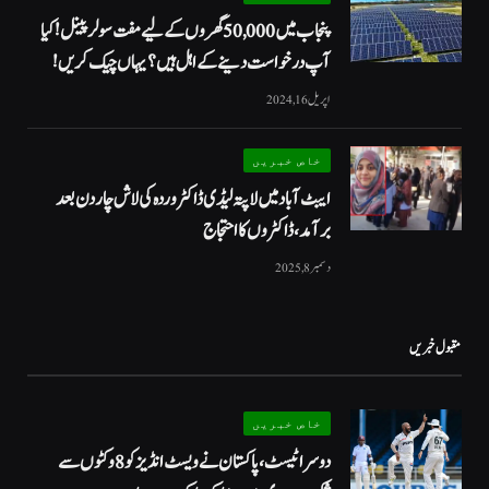
پنجاب میں 50,000 گھروں کے لیے مفت سولر پینل! کیا
آپ درخواست دینے کے اہل ہیں؟ یہاں چیک کریں!
اپریل 16, 2024
خاص خبریں
ایبٹ آباد میں لاپتہ لیڈی ڈاکٹر وردہ کی لاش چار دن بعد
برآمد، ڈاکٹروں کا احتجاج
دسمبر 8, 2025
مقبول خبریں
خاص خبریں
دوسرا ٹیسٹ، پاکستان نے ویسٹ انڈیز کو 8 وکٹوں سے