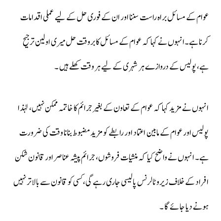
عوام کے مسائل براہ راست سننا اور ان کے فوری حل کے لیے عملی اقدامات
کرنا ہے۔انہوں نے کہا کہ عوام کے مسائل کا بروقت حل میری اولین ترجیح
ہے، پولیس کے دروازے ہر شہری کے لیے ہر وقت کھلے ہیں ۔
انہوں نے مزید کہا کہ عوام کے تعاون کے بغیر جرائم کا خاتمہ ممکن نہیں، لہٰذا
پولیس اور عوام کے مابین اعتماد اور رابطے کو مزید مضبوط بنانا وقت کی ضرورت
ہے۔ انہوں نے واضح کیا کہ منشیات فروشوں، جرائم پیشہ عناصر اور قانون شکن
افراد کے خلاف زیرو ٹالرنس پالیسی جاری رہے گی، کسی کو قانون سے بالاتر نہیں
ہونے دیا جائے گا ۔