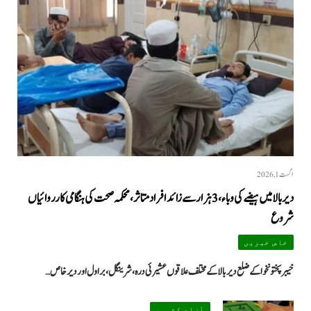
اگست 1, 2026
دیر بالا میں ہیضے کی وباء، 3 ہزار سے زائد افراد متاثر، محکمہ صحت کی ہنگامی کارروائیاں
شروع
خاص خبریں
خیبرپختونخوا کے ضلع دیر بالا کے مختلف علاقوں عشیرئی درہ، شرینگل، براول اور دیر خاص…
آزاد کشمیر