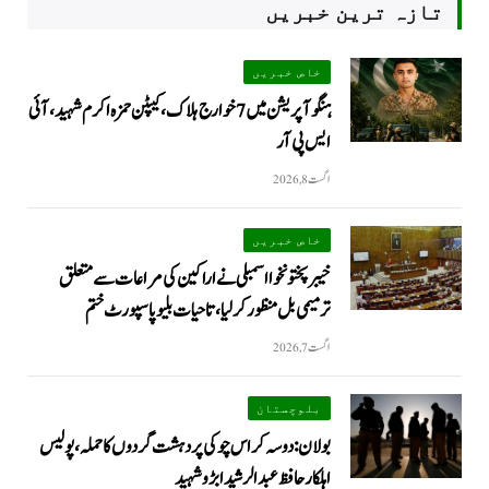
تازہ ترین خبریں
خاص خبریں
ہنگو آپریشن میں 7 خوارج ہلاک، کیپٹن حمزہ اکرم شہید، آئی
ایس پی آر
اگست 8, 2026
خاص خبریں
خیبرپختونخوا اسمبلی نے اراکین کی مراعات سے متعلق
ترمیمی بل منظور کر لیا، تاحیات بلیو پاسپورٹ ختم
اگست 7, 2026
بلوچستان
بولان: دوسہ کراس چوکی پر دہشت گردوں کا حملہ، پولیس
اہلکار حافظ عبدالرشید ابڑو شہید