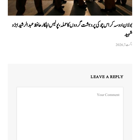
بولان: دوسہ کراس چوکی پر دہشت گردوں کا حملہ، پولیس اہلکار حافظ عبدالرشید ابڑو
شہید
اگست 7, 2026
LEAVE A REPLY