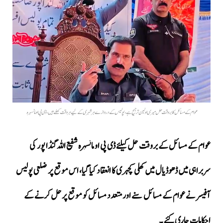
عوام کے مسائل کا بروقت حل میری اولین ترجیح ہے، پولیس کے دروازے ہر شہری کے لیے ہر وقت کھلے ہیں، ڈی پی او مانسہرہ
عوام کے مسائل کے بروقت حل کیلئے ڈی پی او مانسہرہ شفیع اللہ گنڈا پور کی
سربراہی میں ڈھوڈیال میں کھلی کچہری کا انعقاد کیا گیا، اس موقع پر ضلعی پولیس
آفیسر نے عوام کے مسائل سنے اور متعدد مسائل کو موقع پر حل کرنے کے
احکامات جاری کئے ۔