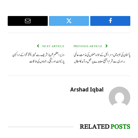
Email
Twitter
Facebook
NEXT ARTICLE
PREVIOUS ARTICLE
پاکستان کی غزہ میں اسرائیل کے تازہ حملوں کی مذمت، عالمی
وزیراعظم شہبازشریف سے خیبرپختونخوا کے اراکین
برادری سے شرم الشیخ معاہدے پر عمل درآمد کا مطالبہ
پارلیمنٹ اور لیگی رہنماوں کی ملاقات
Arshad Iqbal
RELATED
POSTS