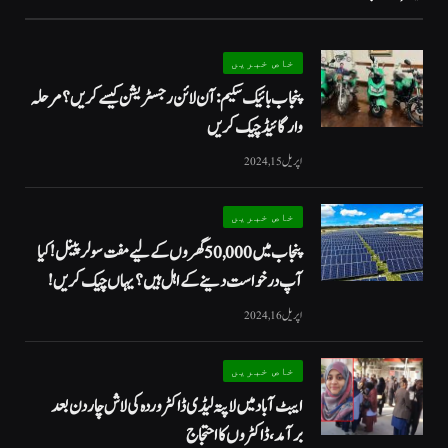
خاص خبریں
پنجاب بائیک سکیم: آن لائن رجسٹریشن کیسے کریں؟ مرحلہ
وار گائیڈ چیک کریں
اپریل 15, 2024
خاص خبریں
پنجاب میں 50,000 گھروں کے لیے مفت سولر پینل! کیا
آپ درخواست دینے کے اہل ہیں؟ یہاں چیک کریں!
اپریل 16, 2024
خاص خبریں
ایبٹ آباد میں لاپتہ لیڈی ڈاکٹر وردہ کی لاش چار دن بعد
برآمد، ڈاکٹروں کا احتجاج