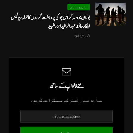
بلوچستان
بولان: دوسہ کراس چوکی پر دہشت گردوں کا حملہ، پولیس
اہلکار حافظ عبدالرشید ابڑو شہید
اگست 7, 2026
نئے فالو اپ کے ساتھ
ہمارے نیوز لیٹر کو سبسکرائب کریں۔