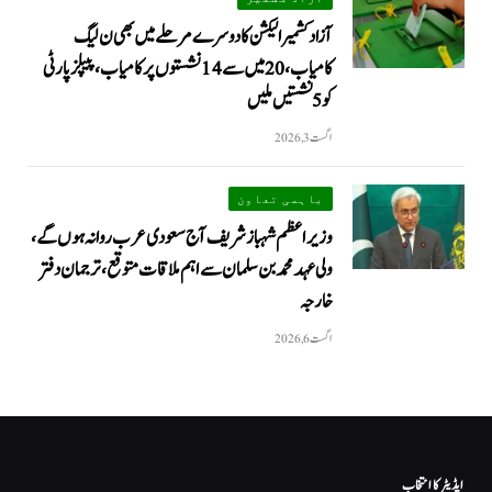
آزاد کشمیر الیکشن کا دوسرے مرحلے میں بھی ن لیگ
کامیاب، 20 میں سے 14 نشستوں پر کامیاب، پیپلزپارٹی
کو 5 نشستیں ملیں
اگست 3, 2026
باہمی تعاون
وزیراعظم شہباز شریف آج سعودی عرب روانہ ہوں گے،
ولی عہد محمد بن سلمان سے اہم ملاقات متوقع، ترجمان دفتر
خارجہ
اگست 6, 2026
ایڈیٹر کا انتخاب