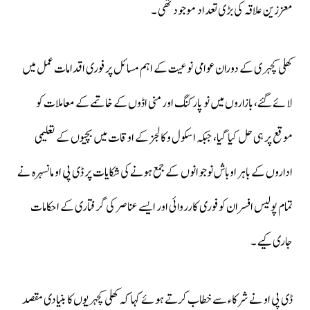
معززین علاقہ کی بڑی تعداد موجود تھی ۔
کھلی کچہری کے دوران عوامی نوعیت کے اہم مسائل پر فوری اقدامات عمل میں
لائے گئے، بازاروں میں نو پارکنگ اور منی اڈوں کے خاتمے کے معاملات کو
موقع پر ہی حل کیا گیا، جبکہ اسکول و کالجز کے اوقات میں بچیوں کے تعلیمی
اداروں کے باہر اوباش نوجوانوں کے جمع ہونے کی شکایات پر ڈی پی او مانسہرہ نے
تمام پولیس افسران کو فوری کارروائی اور ایسے عناصر کی گرفتاری کے احکامات
جاری کیے ۔
ڈی پی او نے شرکاء سے خطاب کرتے ہوئے کہا کہ کھلی کچہریوں کا بنیادی مقصد