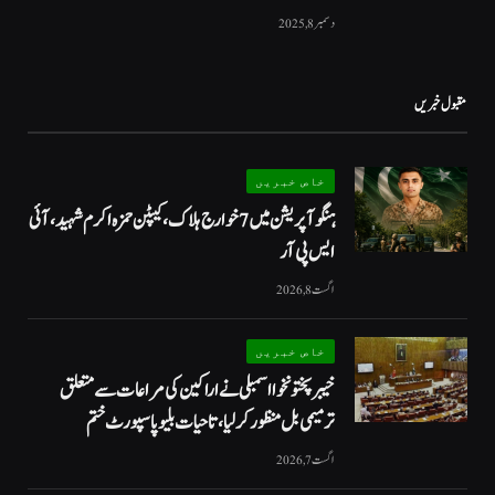
دسمبر 8, 2025
مقبول خبریں
خاص خبریں
ہنگو آپریشن میں 7 خوارج ہلاک، کیپٹن حمزہ اکرم شہید، آئی
ایس پی آر
اگست 8, 2026
خاص خبریں
خیبرپختونخوا اسمبلی نے اراکین کی مراعات سے متعلق
ترمیمی بل منظور کر لیا، تاحیات بلیو پاسپورٹ ختم
اگست 7, 2026