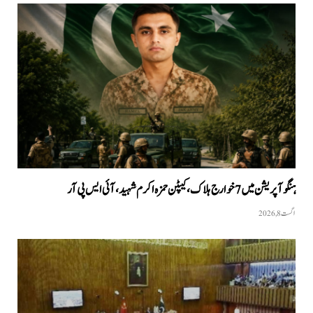
ہنگو آپریشن میں 7 خوارج ہلاک، کیپٹن حمزہ اکرم شہید، آئی ایس پی آر
اگست 8, 2026