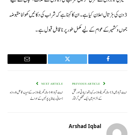
3 دن کی ہڑتال اعلان کیا ہے۔ ان کا کہنا ہےکہ شراب کی دکانیں کھولنا مقبوضہ
جموں وکشمیرکے عوام کے لیے مکمل طور پر ناقابل قبول ہے ۔
Email
Twitter
Facebook
NEXT ARTICLE
PREVIOUS ARTICLE
ایبٹ آباد میں 13 سالہ گھریلو ملازمہ کیساتھ زیادتی اور قتل
ایبٹ آباد: 14 سالہ گھریلو ملازمہ کے مبينه قاتل 6 روزہ
کے الزام میں ایک شخص گرفتار
جسمانی ریمانڈ پر پوليس کے حوالے
Arshad Iqbal