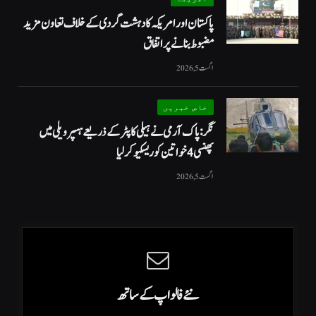
پاکستان اور امریکہ کا دہشت گردی کے خلاف تعاون مزید
مضبوط بنانے پر اتفاق
اگست 5, 2026
خاص خبریں
نگر: پاک آرمی نے ہیلی کاپٹر کے ذریعے ہسپر ویلی میں
پھنسی 4 خواتین کو ریسکیو کرلیا
اگست 5, 2026
نئے فالو اپ کے ساتھ