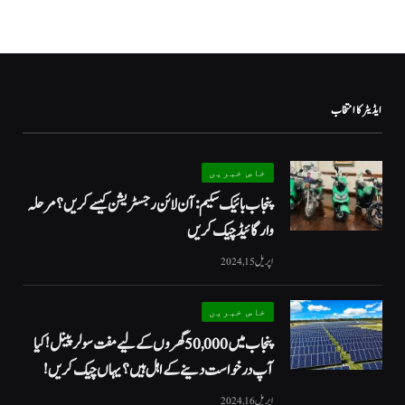
ایڈیٹر کا انتخاب
خاص خبریں
پنجاب بائیک سکیم: آن لائن رجسٹریشن کیسے کریں؟ مرحلہ
وار گائیڈ چیک کریں
اپریل 15, 2024
خاص خبریں
پنجاب میں 50,000 گھروں کے لیے مفت سولر پینل! کیا
آپ درخواست دینے کے اہل ہیں؟ یہاں چیک کریں!
اپریل 16, 2024