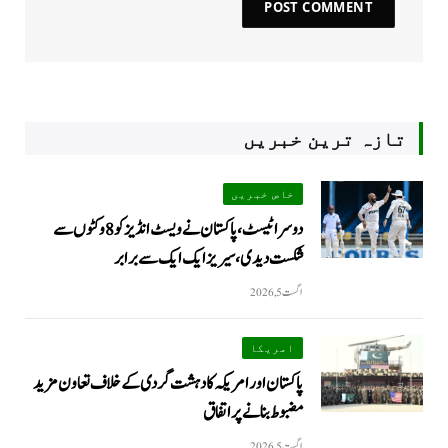
تازہ ترین خبریں
خاص خبریں
دوسرا ٹیسٹ، پاکستان نے ویسٹ انڈیز کو 8 وکٹوں سے
شکست دیدی، سیریز ایک ایک سے برابر
اگست 5, 2026
امریکا
پاکستان اور امریکہ کا دہشت گردی کے خلاف تعاون مزید
مضبوط بنانے پر اتفاق
اگست 5, 2026