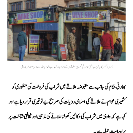
جموں وکشمیر میں شراب نوشی کا فروغ کشمیری مسلمانوں کے ایمان اور تہذیب و تمدن حملہ ہے،میرواعظ عمر فاروق
بھارتی حکام کی جانب سے مقبوضہ علاقے میں شراب کی فروخت کی منظوری کو
کشمیری عوام نے علاقے کی اسلامی روایات کی صریح بے توقیری قرار دیا ہے اور
کہا ہے کہ وادی میں شراب کی دکانیں کھولنا علاقے کی مذہبی اور ثقافتی شناخت پر
براہ راست حملہ ہے ۔