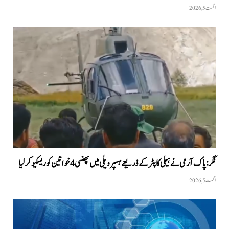
اگست 5, 2026
نگر: پاک آرمی نے ہیلی کاپٹر کے ذریعے ہسپر ویلی میں پھنسی 4 خواتین کو ریسکیو کرلیا
اگست 5, 2026