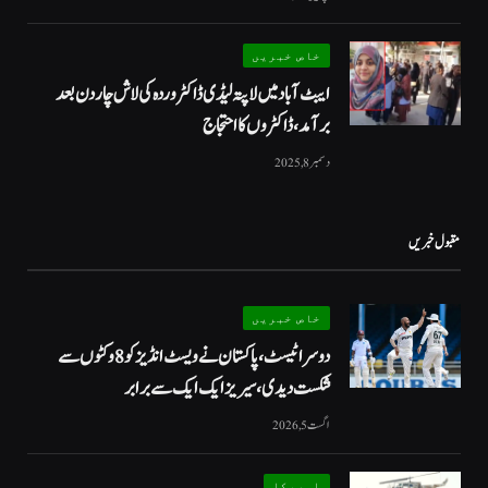
خاص خبریں
ایبٹ آباد میں لاپتہ لیڈی ڈاکٹر وردہ کی لاش چار دن بعد
برآمد، ڈاکٹروں کا احتجاج
دسمبر 8, 2025
مقبول خبریں
خاص خبریں
دوسرا ٹیسٹ، پاکستان نے ویسٹ انڈیز کو 8 وکٹوں سے
شکست دیدی، سیریز ایک ایک سے برابر
اگست 5, 2026
امریکا