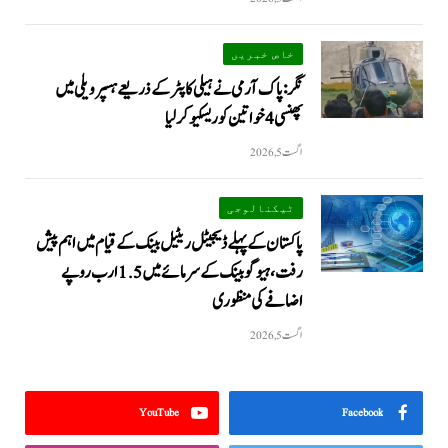
خاص خبریں
نگر: پاک آرمی نے ہیلی کاپٹر کے ذریعے ہسپر ویلی میں
پھنسی 4 خواتین کو ریسکیو کرلیا
اگست 5, 2026
ٹیکنالوجی
پاکستان کے پہلے ڈیجیٹل ریٹیل بینک کے قیام میں اہم پیش
رفت، ہیوگو بینک کے سرمائے میں 1.5 ارب روپے
اضافے کی منظوری
اگست 5, 2026
YouTube
Facebook