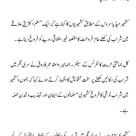
کشمیر میڈیا سروس کے مطابق کشمیریوں کا کہنا ہےکہ ایک مسلم اکثریتی علاقے
میں شراب کی کھلے عام فروخت کا مقصد غیر اخلاقی رویےکو فروغ دینا ہے ۔
کل جماعتی حریت کانفرنس کے سینئر رہنما میر واعظ عمر فاروق نے سری نگر میں
شراب کی دکانیں کھلنے پر سخت تشویش کا اظہار کرتے ہوئے کہا کہ جموں وکشمیر
میں شراب نوشی کا فروغ کشمیری مسلمانوں کے ایمان اور تہذیب و تمدن حملہ
ہے ۔
کشمیری تاجروں نے سری نگر میں شراب کی دکانوں کے خلاف احتجاج کے لیے