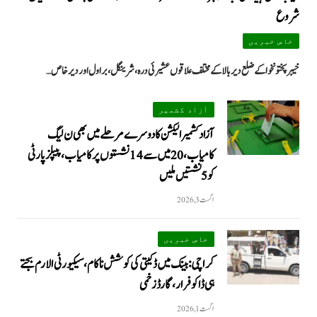
شروع
خاص خبریں
خیبرپختونخوا کے ضلع دیر بالا کے مختلف علاقوں عشیرئی درہ، شرینگل، براول اور دیر خاص…
آزاد کشمیر
آزاد کشمیر الیکشن کا دوسرے مرحلے میں بھی ن لیگ
کامیاب، 20 میں سے 14 نشستوں پر کامیاب، پیپلزپارٹی
کو 5 نشستیں ملیں
اگست 3, 2026
خاص خبریں
کراچی: بینک میں ڈکیتی کی کوشش ناکام، سیکیورٹی الارم بجتے
ہی ڈاکو فرار، گارڈ زخمی
اگست 1, 2026