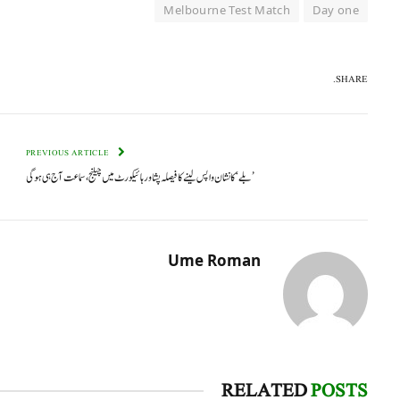
Melbourne Test Match
Day one
SHARE.
PREVIOUS ARTICLE
’بلے‘ کا نشان واپس لینے کا فیصلہ پشاور ہائیکورٹ میں چیلنج، سماعت آج ہی ہوگی
Ume Roman
RELATED
POSTS