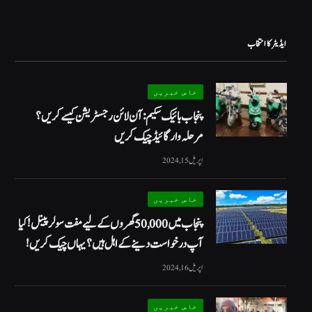
ایڈیٹر کا انتخاب
خاص خبریں
پنجاب بائیک سکیم: آن لائن رجسٹریشن کیسے کریں؟
مرحلہ وار گائیڈ چیک کریں
اپریل 15, 2024
خاص خبریں
پنجاب میں 50,000 گھروں کے لیے مفت سولر پینل! کیا
آپ درخواست دینے کے اہل ہیں؟ یہاں چیک کریں!
اپریل 16, 2024
خاص خبریں