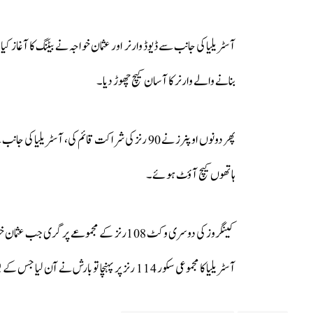
بنانے والے وارنر کا آسان کیچ چھوڑ دیا۔
ہاتھوں کیچ آؤٹ ہوئے۔
آسٹریلیا کا مجموعی سکور 114 رنز پر پہنچا تو بارش نے آن لیا جس کے بعد میچ کو روک دیا گیا۔