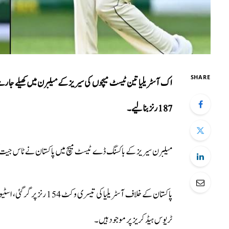
SHARE
187 رنز بنا لیے۔
میلبرن سیریز کے باکسنگ ڈے ٹیسٹ میچ میں پاکستان نے ٹاس جیت ک
ٹریوس ہیڈ کریز پر موجود ہیں۔