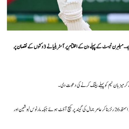
اک آسٹریلیا تین ٹیسٹ میچوں کی سیریز کے میلبرن میں کھیلے جا رہے۔ میلبرن ٹیسٹ کے پہلے دن کے اختتام پر آسٹریلیا نے 3 وکٹوں کے نقصان پر
ر میزبان ٹیم کو پہلے بیٹنگ کرنے کی دعوت دی۔
پاکستان کے خلاف آسٹریلیا کی تیسری وکٹ 154 رنز پر گر گئی، اسٹیو اسمتھ 26 رنز بنا کر عامر جمال کی گیند پر کیچ آؤٹ ہوئے جبکہ مارنوس لبوشین اور