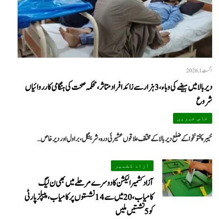
اگست 1, 2026
دیر بالا میں ہیضے کی وباء، 3 ہزار سے زائد افراد متاثر، محکمہ صحت کی ہنگامی کارروائیاں
شروع
خاص خبریں
خیبرپختونخوا کے ضلع دیر بالا کے مختلف علاقوں عشیرئی درہ، شرینگل، براول اور دیر خاص…
آزاد کشمیر
آزاد کشمیر الیکشن کا دوسرے مرحلے میں بھی ن لیگ
کامیاب، 20 میں سے 14 نشستوں پر کامیاب، پیپلزپارٹی
کو 5 نشستیں ملیں