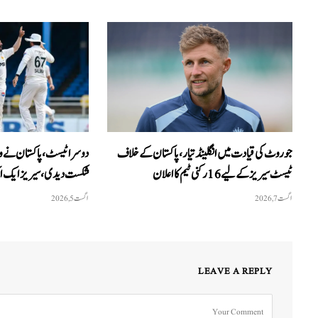
جو روٹ کی قیادت میں انگلینڈ تیار، پاکستان کے خلاف
ٹیسٹ سیریز کے لیے 16 رکنی ٹیم کا اعلان
شکست دیدی، سیریز ایک ا
اگست 7, 2026
اگست 5, 2026
LEAVE A REPLY