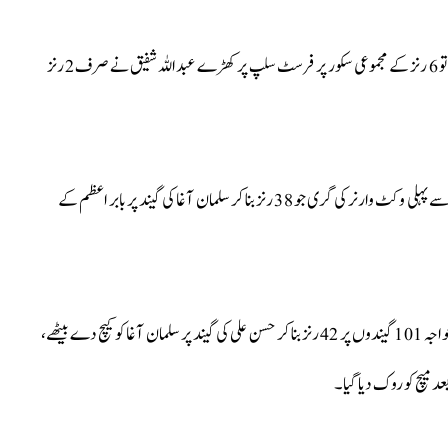
آسٹریلیا کی جانب سے ڈیوڈ وارنر اور عثمان خواجہ نے بیٹنگ کا آغاز کیا تو 6 رنز کے مجموعی سکور پر فرسٹ سلپ پر کھڑے عبداللہ شفیق نے صرف 2 رنز
پھر دونوں اوپنرز نے 90 رنز کی شراکت قائم کی، آسٹریلیا کی جانب سے پہلی وکٹ وارنر کی گری جو 38 رنز بنا کر سلمان آغا کی گیند پر بابر اعظم کے
کینگروز کی دوسری وکٹ 108رنز کے مجموعے پر گری جب عثمان خواجہ 101 گیندوں پر 42 رنز بنا کر حسن علی کی گیند پر سلمان آغا کو کیچ دے بیٹھے،