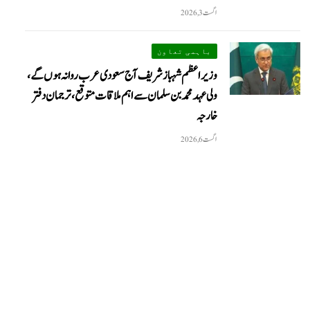
اگست 3, 2026
باہمی تعاون
وزیراعظم شہباز شریف آج سعودی عرب روانہ ہوں گے،
ولی عہد محمد بن سلمان سے اہم ملاقات متوقع، ترجمان دفتر
خارجہ
اگست 6, 2026