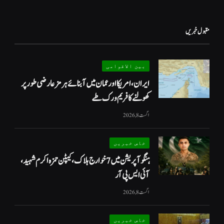
مقبول خبریں
بین الاقوامی
ایران، امریکا اور عمان میں آبنائے ہرمز عارضی طور پر
کھولنے کا فریم ورک طے
اگست 8, 2026
خاص خبریں
ہنگو آپریشن میں 7 خوارج ہلاک، کیپٹن حمزہ اکرم شہید،
آئی ایس پی آر
اگست 8, 2026
خاص خبریں