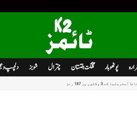
زارہ
پوٹھوہار
گلگت بلتستان
چترال
شوبز
دلچسپ و ع
ا کے 3 وکٹوں پر 187 رنز