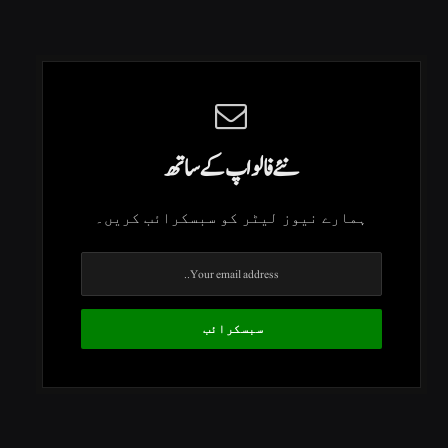
نئے فالو اپ کے ساتھ
ہمارے نیوز لیٹر کو سبسکرائب کریں۔