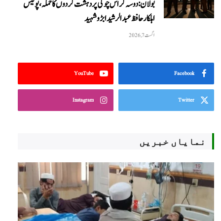
بولان: دوسہ کراس چوکی پر دہشت گردوں کا حملہ، پولیس
اہلکار حافظ عبدالرشید ابڑو شہید
اگست 7, 2026
YouTube
Facebook
Instagram
Twitter
نمایاں خبریں