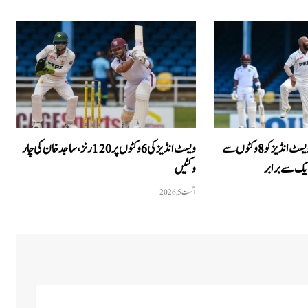
دوسرا ٹیسٹ، پاکستان نے ویسٹ انڈیز کو 8 وکٹوں سے
ویسٹ انڈیز کی 6 وکٹوں پر 120 رنز، ساجد خان کی چار
یک سے برابر
وکٹیں
اگست 5, 2026