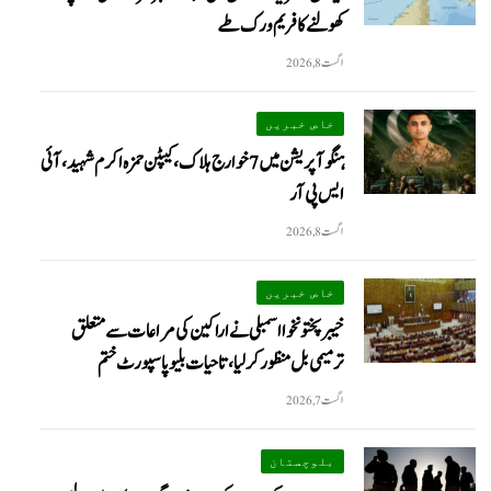
کھولنے کا فریم ورک طے
اگست 8, 2026
خاص خبریں
ہنگو آپریشن میں 7 خوارج ہلاک، کیپٹن حمزہ اکرم شہید، آئی
ایس پی آر
اگست 8, 2026
خاص خبریں
خیبرپختونخوا اسمبلی نے اراکین کی مراعات سے متعلق
ترمیمی بل منظور کر لیا، تاحیات بلیو پاسپورٹ ختم
اگست 7, 2026
بلوچستان