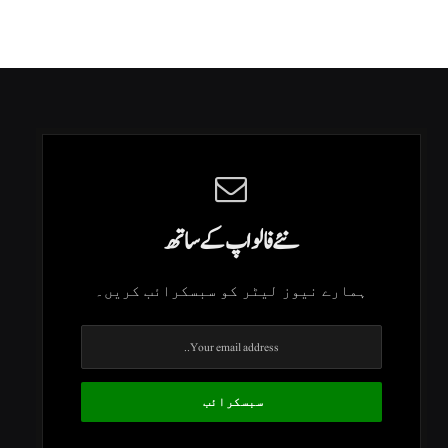
نئے فالو اپ کے ساتھ
ہمارے نیوز لیٹر کو سبسکرائب کریں۔