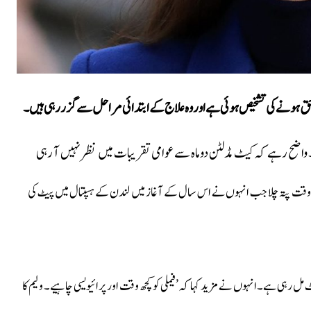
احق ہونے کی تشخیص ہوئی ہے اور وہ علاج کے ابتدائی مراحل سے گزر رہی ہیں۔
واضح رہے کہ کیٹ مڈلٹن دو ماہ سے عوامی تقریبات میں نظر نہیں آ رہی
کہ ’کینسر کا اس وقت پتہ چلا جب انہوں نے اس سال کے آغاز میں لندن کے ہسپتال میں پیٹ کی
مل رہی ہے۔انہوں نے مزید کہا کہ ’فیملی کو کچھ وقت اور پرائیویسی چاہیے۔ ولیم کا