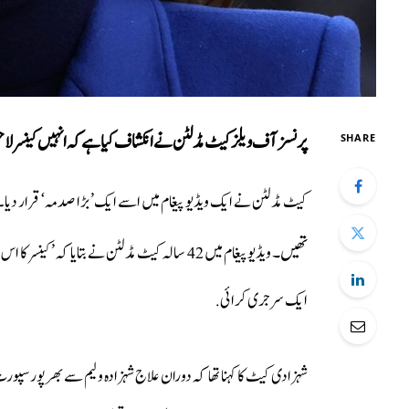
پرنسز آف ویلز کیٹ مڈلٹن نے انکشاف کیا ہے کہ انہیں کینسر ل
SHARE
کیٹ مڈلٹن نے ایک ویڈیو پیغام میں اسے ایک’ بڑا صدمہ‘ قرار دیا۔
تھیں۔
ویڈیو پیغام میں 42 سالہ کیٹ مڈلٹن نے بتایا 
ایک سرجری کرائی.
شہزادی کیٹ کا کہنا تھا کہ دوران علاج شہزادہ ولیم سے بھرپورسپورٹ 