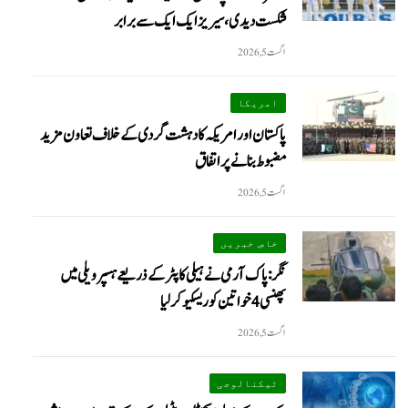
شکست دیدی، سیریز ایک ایک سے برابر
اگست 5, 2026
امریکا
پاکستان اور امریکہ کا دہشت گردی کے خلاف تعاون مزید
مضبوط بنانے پر اتفاق
اگست 5, 2026
خاص خبریں
نگر: پاک آرمی نے ہیلی کاپٹر کے ذریعے ہسپر ویلی میں
پھنسی 4 خواتین کو ریسکیو کرلیا
اگست 5, 2026
ٹیکنالوجی