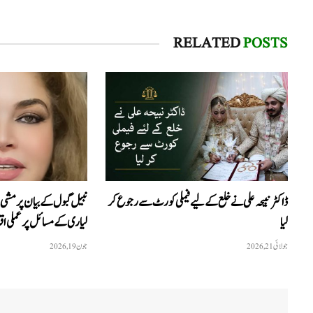
RELATED
POSTS
ڈاکٹر نبیحہ علی نے خلع کے لیے فیملی کورٹ سے رجوع کر
نبیل گبول کے بیان پر مشی 
لیا
لیاری کے مسائل پر عملی اقد
جولائی 21, 2026
جون 19, 2026