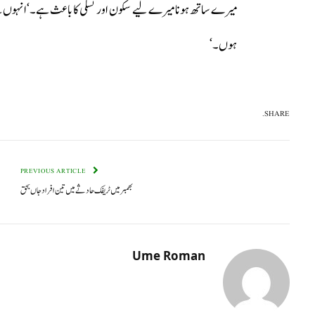
میرے ساتھ ہونا میرے لیے سکون اور تسلی کا باعث ہے۔‘انہوں نے ای
ہوں۔‘
SHARE.
PREVIOUS ARTICLE
بھمبر میں ٹریفک حادثے میں تین افراد جاں بحق
Ume Roman