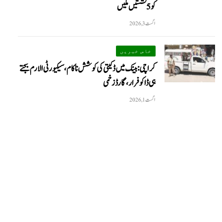
کو 5 نشستیں ملیں
اگست 3, 2026
خاص خبریں
کراچی: بینک میں ڈکیتی کی کوشش ناکام، سیکیورٹی الارم بجتے
ہی ڈاکو فرار، گارڈ زخمی
اگست 1, 2026