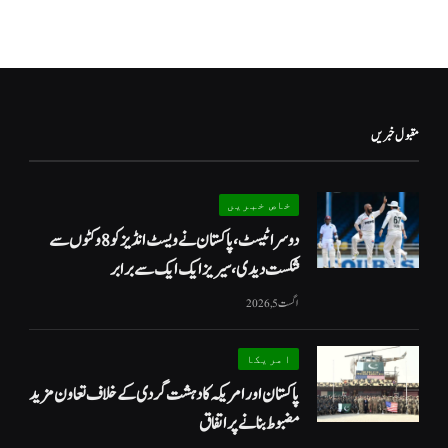
مقبول خبریں
خاص خبریں
دوسرا ٹیسٹ، پاکستان نے ویسٹ انڈیز کو 8 وکٹوں سے
شکست دیدی، سیریز ایک ایک سے برابر
اگست 5, 2026
امریکا
پاکستان اور امریکہ کا دہشت گردی کے خلاف تعاون مزید
مضبوط بنانے پر اتفاق