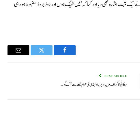
ک مثبت اشارہ بھی دیا اور کہا کہ ’میں ٹھیک ہوں اور روز بروز مضبوط ہو رہی
Email
Twitter
Facebook
NEXT ARTICLE
مہنگائی کا گراف مزید اوپر, راولپنڈی کی عوام غصے سے آگ بگولہ