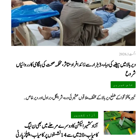
اگست 1, 2026
دیر بالا میں ہیضے کی وباء، 3 ہزار سے زائد افراد متاثر، محکمہ صحت کی ہنگامی کارروائیاں
شروع
خاص خبریں
خیبرپختونخوا کے ضلع دیر بالا کے مختلف علاقوں عشیرئی درہ، شرینگل، براول اور دیر خاص…
آزاد کشمیر
آزاد کشمیر الیکشن کا دوسرے مرحلے میں بھی ن لیگ
کامیاب، 20 میں سے 14 نشستوں پر کامیاب، پیپلزپارٹی