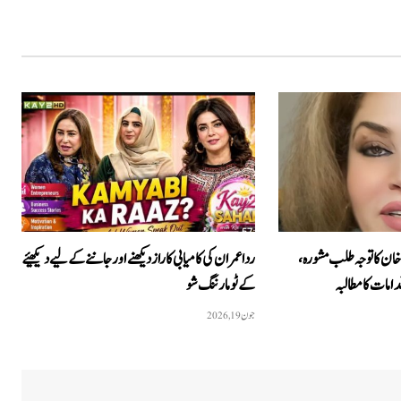
خان کا توجہ طلب مشورہ،
ردا عمران کی کامیابی کا راز دیکھنے اور جاننے کے لیے دیکھیئے
امات کا مطالبہ
کےٹو مارننگ شو
جون 19, 2026