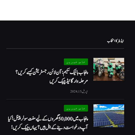
ایڈیٹر کا انتخاب
خاص خبریں
پنجاب بائیک سکیم: آن لائن رجسٹریشن کیسے کریں؟
مرحلہ وار گائیڈ چیک کریں
اپریل 15, 2024
خاص خبریں
پنجاب میں 50,000 گھروں کے لیے مفت سولر پینل! کیا
آپ درخواست دینے کے اہل ہیں؟ یہاں چیک کریں!