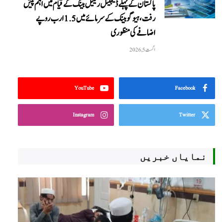
پاکستان کے پہلے ڈیجیٹل ریٹیل بینک کے قیام میں اہم پیش
رفت، ہیوگو بینک کے سرمائے میں 1.5 ارب روپے
اضافے کی منظوری
اگست 5, 2026
YouTube
Facebook
Instagram
Twitter
نمایاں خبریں