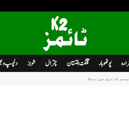
زارہ
پوٹھوہار
گلگت بلتستان
چترال
شوبز
دلچسپ و ع
نسر کے مرض میں مبتلا