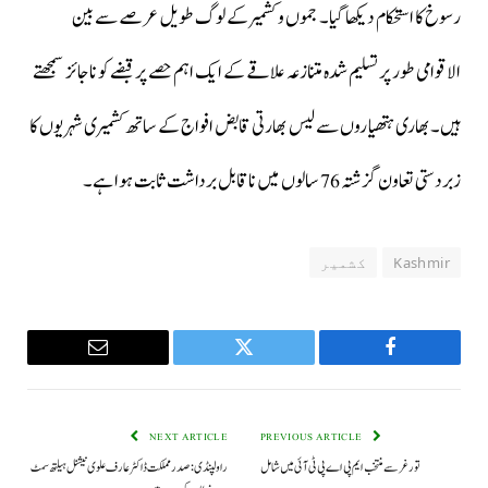
رسوخ کا استحکام دیکھا گیا۔ جموں و کشمیر کے لوگ طویل عرصے سے بین
الاقوامی طور پر تسلیم شدہ متنازعہ علاقے کے ایک اہم حصے پر قبضے کو ناجائز سمجھتے
ہیں۔ بھاری ہتھیاروں سے لیس بھارتی قابض افواج کے ساتھ کشمیری شہریوں کا
زبردستی تعاون گزشتہ 76 سالوں میں ناقابل برداشت ثابت ہوا ہے۔
Kashmir
کشمیر
Email
Twitter
Facebook
NEXT ARTICLE
PREVIOUS ARTICLE
تورغر سے منتخب ایم پی اے پی ٹی آئی میں شامل
راولپنڈی: صدر مملکت ڈاکٹر عارف علوی نیشنل ہیلتھ سمٹ