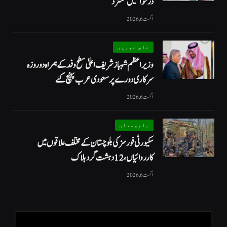
درخواستیں مسترد
اگست 6, 2026
خاص خبریں
وزیراعظم شہبازشریف اعلیٰ سطح وفد کے ہمراہ دو روزه
سرکاری دورے پر سعودی عرب پہنچ گئے
اگست 6, 2026
بلوچستان
سکیورٹی فورسز کی بلوچستان کے مختلف علاقوں میں
کارروائیاں ، 12 دہشت گرد ہلاک
اگست 6, 2026