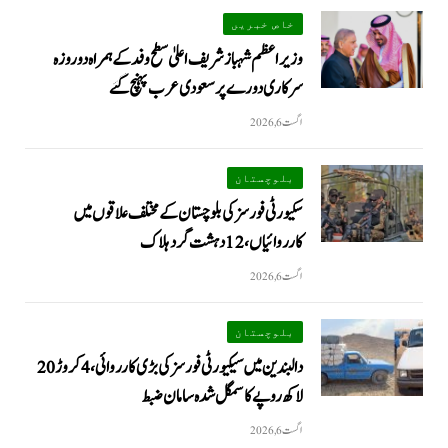
خاص خبریں
وزیراعظم شہبازشریف اعلیٰ سطح وفد کے ہمراہ دو روزه
سرکاری دورے پر سعودی عرب پہنچ گئے
اگست 6, 2026
بلوچستان
سکیورٹی فورسز کی بلوچستان کے مختلف علاقوں میں
کارروائیاں ، 12 دہشت گرد ہلاک
اگست 6, 2026
بلوچستان
دالبندین میں سیکیورٹی فورسز کی بڑی کارروائی، 4 کروڑ 20
لاکھ روپے کا سمگل شدہ سامان ضبط
اگست 6, 2026