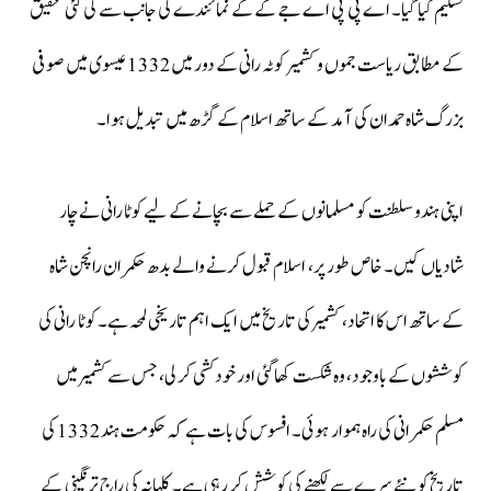
تسلیم کیا گیا۔ اے پی پی اے جے کے کے نمائندے کی جانب سے کی گئی تحقیق
کے مطابق ریاست جموں و کشمیر کوٹہ رانی کے دور میں 1332 عیسوی میں صوفی
بزرگ شاہ حمدان کی آمد کے ساتھ اسلام کے گڑھ میں تبدیل ہوا۔
اپنی ہندو سلطنت کو مسلمانوں کے حملے سے بچانے کے لیے کوٹا رانی نے چار
شادیاں کیں۔ خاص طور پر، اسلام قبول کرنے والے بدھ حکمران رانچن شاہ
کے ساتھ اس کا اتحاد، کشمیر کی تاریخ میں ایک اہم تاریخی لمحہ ہے۔ کوٹا رانی کی
کوششوں کے باوجود، وہ شکست کھا گئی اور خودکشی کر لی، جس سے کشمیر میں
مسلم حکمرانی کی راہ ہموار ہوئی۔ افسوس کی بات ہے کہ حکومت ہند 1332 کی
تاریخ کو نئے سرے سے لکھنے کی کوشش کر رہی ہے۔ کلہانہ کی راج ترنگینی کے