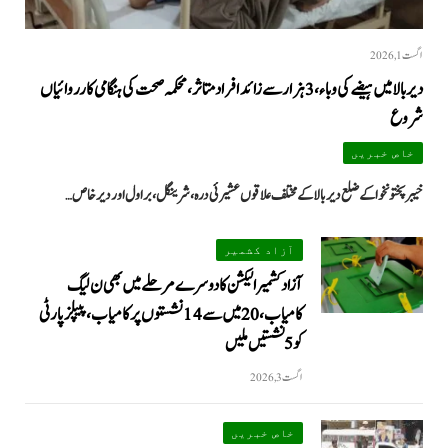
اگست 1, 2026
دیر بالا میں ہیضے کی وباء، 3 ہزار سے زائد افراد متاثر، محکمہ صحت کی ہنگامی کارروائیاں
شروع
خاص خبریں
خیبرپختونخوا کے ضلع دیر بالا کے مختلف علاقوں عشیرئی درہ، شرینگل، براول اور دیر خاص…
آزاد کشمیر
آزاد کشمیر الیکشن کا دوسرے مرحلے میں بھی ن لیگ
کامیاب، 20 میں سے 14 نشستوں پر کامیاب، پیپلزپارٹی
کو 5 نشستیں ملیں
اگست 3, 2026
خاص خبریں