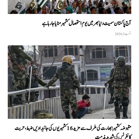
آج پاکستان سمیت دنیا بھر میں یوم استحصال کشمیر منایا جا رہا ہے
اگست 5, 2026
مقبوضہ کشمیر: بھارت کی طرف سے مزید 16 کشمیریوں کی جائیدادیں ضبط، حریت
کانفرنس کی شدید مذمت