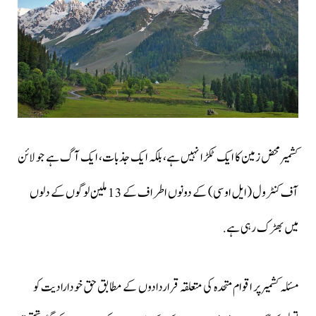
کشمیر محض زمین کا ایک ٹکڑا نہیں ہے، بلکہ ایک جذبات، ایک آگ ہے جو لائن
آف کنٹرول (ایل او سی) کے دونوں اطراف کے 13 ملین لوگوں کے دلوں
میں بھڑک رہی ہے.
مسئلہ کشمیر پر اقوام متحدہ کی متعلقہ قراردادوں کے مطابق حق خودارادیت کو