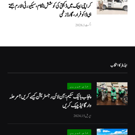
کراچی: بینک میں ڈکیتی کی کوشش ناکام، سیکیورٹی الارم بجتے
ہی ڈاکو فرار، گارڈ زخمی
اگست 1, 2026
ایڈیٹر کا انتخاب
خاص خبریں
پنجاب بائیک سکیم: آن لائن رجسٹریشن کیسے کریں؟ مرحلہ
وار گائیڈ چیک کریں
اپریل 15, 2024
خاص خبریں