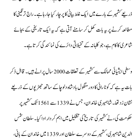
ذریعے کشمیر کے بارے میں ایک غلط بیانی کا پرچار کیا جا رہا ہے۔ راج ترنگینی کا
مطالعہ کرنے پر یہ بات کھل کر سامنے آتی ہے کہ یہ ایک تاریخی کے بجائے
شاعری کا کام ہے، جو کلہانہ کے تخیلاتی دائرے کی نمائندگی کرتا ہے۔
وسطی ایشیائی ممالک سے کشمیر کے تعلقات 2000 سال پرانے ہیں۔ قابل ذکر
بات یہ ہے کہ کوٹا رانی کا دور منگول بادشاہ دلوچا کے ساتھ جھڑپوں کے ذریعے
نشان زد تھا۔ شاہمیری خاندان، جس نے 1339 سے 1561 تک کشمیر پر
حکومت کی، نے کشمیر کی تاریخ کی تشکیل میں اہم کردار ادا کیا۔ سلطان شمس
الدین شاہمیری، کشمیر کے دوسرے سلطان اور 1339 میں خاندان کے بانی،