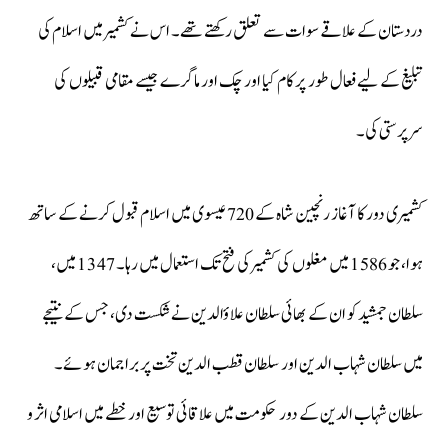
دردستان کے علاقے سوات سے تعلق رکھتے تھے۔ اس نے کشمیر میں اسلام کی
تبلیغ کے لیے فعال طور پر کام کیا اور چک اور ماگرے جیسے مقامی قبیلوں کی
سرپرستی کی۔
کشمیری دور کا آغاز رنچین شاہ کے 720 عیسوی میں اسلام قبول کرنے کے ساتھ
ہوا، جو 1586 میں مغلوں کی کشمیر کی فتح تک استعمال میں رہا۔ 1347 میں،
سلطان جمشید کو ان کے بھائی سلطان علاؤالدین نے شکست دی، جس کے نتیجے
میں سلطان شہاب الدین اور سلطان قطب الدین تخت پر براجمان ہوئے۔
سلطان شہاب الدین کے دور حکومت میں علاقائی توسیع اور خطے میں اسلامی اثر و