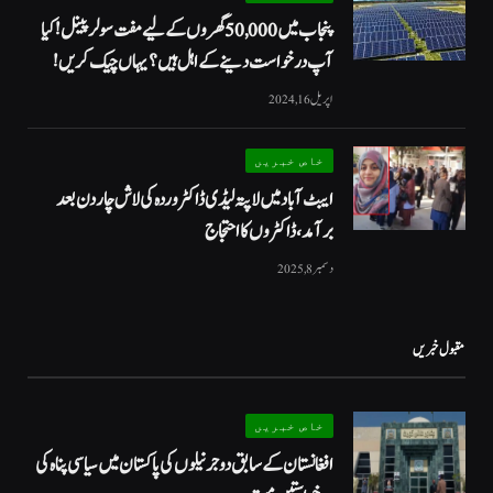
پنجاب میں 50,000 گھروں کے لیے مفت سولر پینل! کیا
آپ درخواست دینے کے اہل ہیں؟ یہاں چیک کریں!
اپریل 16, 2024
خاص خبریں
ایبٹ آباد میں لاپتہ لیڈی ڈاکٹر وردہ کی لاش چار دن بعد
برآمد، ڈاکٹروں کا احتجاج
دسمبر 8, 2025
مقبول خبریں
خاص خبریں
افغانستان کے سابق دو جرنیلوں کی پاکستان میں سیاسی پناہ کی