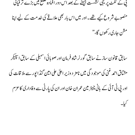
پی کے ٹکٹ پر یہی نشست جیتنے کے بعد اس دور افتادہ ضلع میں بڑے ترقیاتی
منصوبے شروع کیے تھے۔ اور میں اس بار بھی علاقے کی خدمت کے لیے اپنا
مشن جاری رکھوں گا،”
سابق قانون ساز نے سابق گورنر شاہ فرمان اور صوبائی اسمبلی کے سابق اسپیکر
مشتاق احمد غنی کی موجودگی میں نامزد وزیر اعلیٰ علی امین گنڈا پور سے ملاقات کی
اور پی ٹی آئی کے بانی چیئرمین عمران خان اور ان کی پارٹی سے وفاداری کا عزم
کیا۔