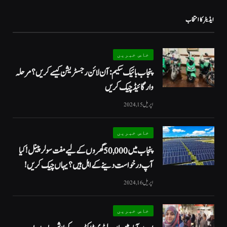
ایڈیٹر کا انتخاب
خاص خبریں
پنجاب بائیک سکیم: آن لائن رجسٹریشن کیسے کریں؟ مرحلہ
وار گائیڈ چیک کریں
اپریل 15, 2024
خاص خبریں
پنجاب میں 50,000 گھروں کے لیے مفت سولر پینل! کیا
آپ درخواست دینے کے اہل ہیں؟ یہاں چیک کریں!
اپریل 16, 2024
خاص خبریں