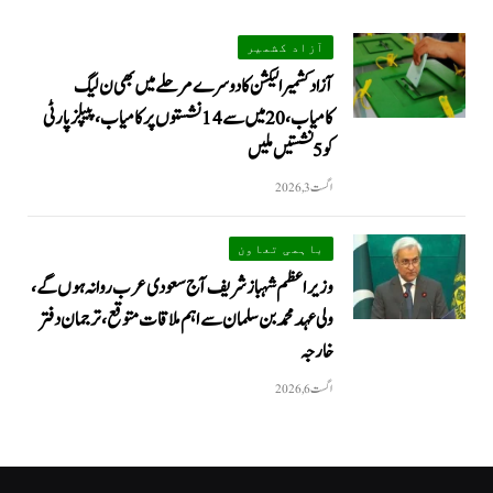
آزاد کشمیر
آزاد کشمیر الیکشن کا دوسرے مرحلے میں بھی ن لیگ
کامیاب، 20 میں سے 14 نشستوں پر کامیاب، پیپلزپارٹی
کو 5 نشستیں ملیں
اگست 3, 2026
باہمی تعاون
وزیراعظم شہباز شریف آج سعودی عرب روانہ ہوں گے،
ولی عہد محمد بن سلمان سے اہم ملاقات متوقع، ترجمان دفتر
خارجہ
اگست 6, 2026