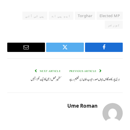
Elected MP
Torghar
ایم پی اے
پی ٹی آئی
تورغر
Email
Twitter
Facebook
NEXT ARTICLE
PREVIOUS ARTICLE
ہری پور کا وہ گاؤں جہاں صدر ایوب خان زیرتعلیم رہے
کشمیر محض زمین کا ایک ٹکڑا نہیں
Ume Roman