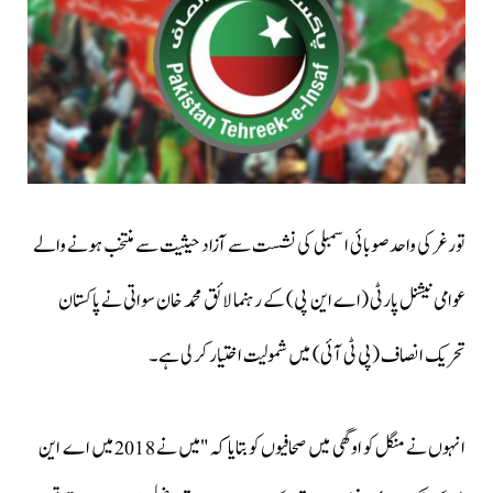
تورغر کی واحد صوبائی اسمبلی کی نشست سے آزاد حیثیت سے منتخب ہونے والے
عوامی نیشنل پارٹی (اے این پی) کے رہنما لائق محمد خان سواتی نے پاکستان
تحریک انصاف (پی ٹی آئی) میں شمولیت اختیار کر لی ہے۔
انہوں نے منگل کو اوگھی میں صحافیوں کو بتایا کہ "میں نے 2018 میں اے این