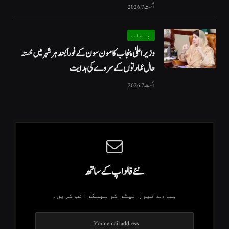
اگست 7, 2026
پنجاب
وزیراعلیٰ پنجاب کا مون سون کے فوراً بعد ہر شہر میں خستہ
حال عمارتوں کے سروے کی ہدایت
اگست 7, 2026
نئے فالو اپ کے ساتھ
ہمارے نیوز لیٹر کو سبسکرائب کریں۔