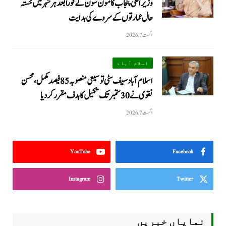
وزیراعلیٰ پنجاب کا مون سون کے فوراً بعد ہر شہر میں خستہ
حال عمارتوں کے سروے کی ہدایت
اگست 7, 2026
اسلام آباد
اسلام آباد سیف سٹی توسیعی منصوبہ 85 فیصد مکمل، محسن
نقوی نے 30 ستمبر تک تکمیل کا ہدف مقرر کر دیا
اگست 7, 2026
YouTube
Facebook
Instagram
Twitter
نمایاں خبریں