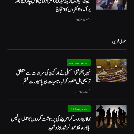
ایبٹ آباد میں لاپتہ لیڈی ڈاکٹر وردہ کی لاش چار دن بعد
برآمد، ڈاکٹروں کا احتجاج
دسمبر 8, 2025
مقبول خبریں
خاص خبریں
خیبرپختونخوا اسمبلی نے اراکین کی مراعات سے متعلق
ترمیمی بل منظور کر لیا، تاحیات بلیو پاسپورٹ ختم
اگست 7, 2026
بلوچستان
بولان: دوسہ کراس چوکی پر دہشت گردوں کا حملہ، پولیس
اہلکار حافظ عبدالرشید ابڑو شہید