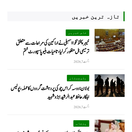
تازہ ترین خبریں
خاص خبریں
خیبرپختونخوا اسمبلی نے اراکین کی مراعات سے متعلق
ترمیمی بل منظور کر لیا، تاحیات بلیو پاسپورٹ ختم
اگست 7, 2026
بلوچستان
بولان: دوسہ کراس چوکی پر دہشت گردوں کا حملہ، پولیس
اہلکار حافظ عبدالرشید ابڑو شہید
اگست 7, 2026
پنجاب