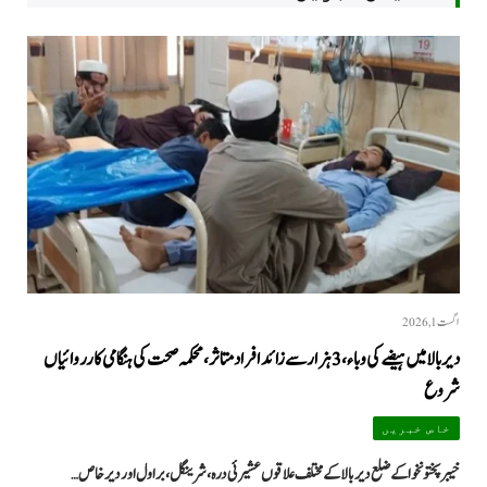
اگست 1, 2026
دیر بالا میں ہیضے کی وباء، 3 ہزار سے زائد افراد متاثر، محکمہ صحت کی ہنگامی کارروائیاں
شروع
خاص خبریں
خیبرپختونخوا کے ضلع دیر بالا کے مختلف علاقوں عشیرئی درہ، شرینگل، براول اور دیر خاص…