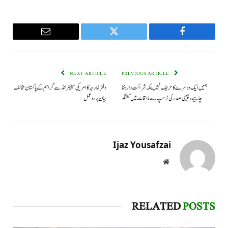
Email
Twitter
Facebook
NEXT ARTICLE
PREVIOUS ARTICLE
ہمیں ایک دوسرے کا حریف نہیں بلکہ شراکت دار بننا
دفتر خارجہ کا امریکی سینیٹر لنڈسے گراہم کے پاکستان مخالف
چاہیے، چینی صدر کی ٹرمپ سے ملاقات میں گفتگو
بیان پر ردعمل
Ijaz Yousafzai
Website
RELATED
POSTS