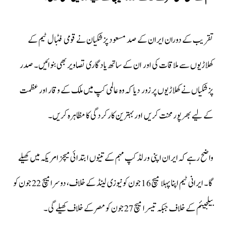
تقریب کے دوران ایران کے صد
مسعود پزشکیان
نے قومی فٹبال ٹیم کے
کھلاڑیوں سے ملاقات کی اور ان کے ساتھ یادگاری تصاویر بھی بنوائیں۔ صدر
پزشکیاں نے کھلاڑیوں پر زور دیا کہ وہ عالمی کپ میں ملک کے وقار اور عظمت
کے لیے بھرپور محنت کریں اور بہترین کارکردگی کا مظاہرہ کریں۔
واضح رہے کہ ایران اپنی ورلڈ کپ مہم کے تینوں ابتدائی میچز امریکہ میں کھیلے
گا۔ ایرانی ٹیم اپنا پہلا میچ 16 جون کو نیوزی لینڈ کے خلاف، دوسرا میچ 22 جون کو
بیلجیئم کے خلاف جبکہ تیسرا میچ 27 جون کو مصر کے خلاف کھیلے گی۔