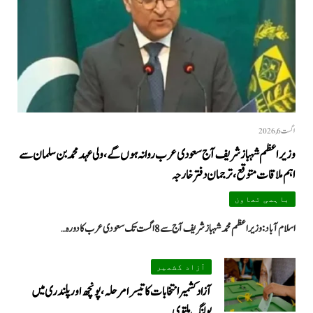
اگست 6, 2026
وزیراعظم شہباز شریف آج سعودی عرب روانہ ہوں گے، ولی عہد محمد بن سلمان سے
اہم ملاقات متوقع، ترجمان دفتر خارجہ
باہمی تعاون
اسلام آباد: وزیراعظم محمد شہباز شریف آج سے 8 اگست تک سعودی عرب کا دورہ…
آزاد کشمیر
آزاد کشمیر انتخابات کا تیسرا مرحلہ، پونچھ اور پلندری میں
پولنگ ملتوی