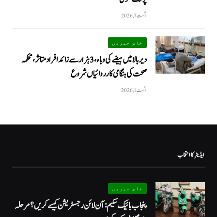
اگست 7, 2026
خاص خبریں
دیر بالا میں ہیضے کی وباء، 3 ہزار سے زائد افراد متاثر، محکمہ
صحت کی ہنگامی کارروائیاں شروع
اگست 1, 2026
ایڈیٹر کا انتخاب
خاص خبریں
پنجاب بائیک سکیم: آن لائن رجسٹریشن کیسے کریں؟ مرحلہ