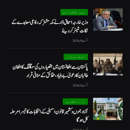
بین الاقوامی
وزیر خارجہ اسحاق ڈار نے مکہ مشترکہ دفاعی معاہدے کے
نکات شیئر کردیئے
اگست 9, 2026
افغانستان
پاکستان سے افغانستان میں ہتھیاروں کی سمگلنگ کا افغان
طالبان کا دعویٰ بے بنیاد، حقائق کے منافی قرار
اگست 9, 2026
آزاد کشمیر
آزاد جموں و کشمیر قانون اسمبلی کے انتخابات کا تیسرا مرحلہ
کل ہوگا