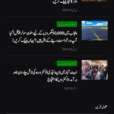
وار گائیڈ چیک کریں
اپریل 15, 2024
خاص خبریں
پنجاب میں 50,000 گھروں کے لیے مفت سولر پینل! کیا
آپ درخواست دینے کے اہل ہیں؟ یہاں چیک کریں!
اپریل 16, 2024
خاص خبریں
ایبٹ آباد میں لاپتہ لیڈی ڈاکٹر وردہ کی لاش چار دن بعد
برآمد، ڈاکٹروں کا احتجاج
دسمبر 8, 2025
مقبول خبریں