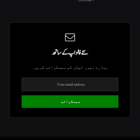
اگست 9, 2026
نئے فالو اپ کے ساتھ
ہمارے نیوز لیٹر کو سبسکرائب کریں۔