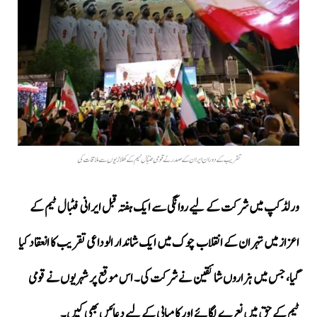
تقریب کے دوران ایران کے صدر نے قومی فٹبال ٹیم کے کھلاڑیوں سے ملاقات کی
ورلڈ کپ میں شرکت کے لیے روانگی سے ایک ہفتہ قبل ایرانی فٹبال ٹیم کے
اعزاز میں تہران کے انقلاب چوک میں ایک شاندار الوداعی تقریب کا انعقاد کیا
گیا، جس میں ہزاروں شائقین نے شرکت کی۔ اس موقع پر شہریوں نے قومی
ٹیم کے حق میں نعرے لگائے اور کامیابی کے لیے دعائیں بھی کیں۔