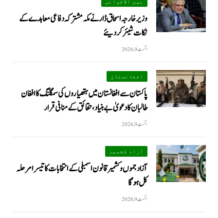
بین الاقوامی
وزیر خارجہ اسحاق ڈار نے مکہ مشترکہ دفاعی معاہدے کے
نکات شیئر کردیئے
اگست 9, 2026
افغانستان
پاکستان سے افغانستان میں ہتھیاروں کی سمگلنگ کا افغان
طالبان کا دعویٰ بے بنیاد، حقائق کے منافی قرار
اگست 9, 2026
آزاد کشمیر
آزاد جموں و کشمیر قانون اسمبلی کے انتخابات کا تیسرا مرحلہ
کل ہوگا
اگست 9, 2026