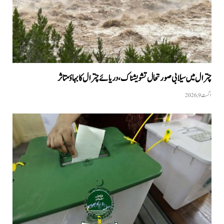
چترال میں سیلابی صورتحال تشویشناک، دریائے چترال کا بہاؤ متاثر
اگست 9, 2026