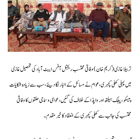
تربیلا غازی (کریم خان ) وفاقی محتسب ریجنل آفس ایبٹ آباد کی تحصیل غازی
میں پہلی کھلی کچہری،عوام نے مسائل کے انبار لگا دیئے،سب سے زیادہ شکایات
پیسکو ، پبلک ہیلتھ اور واپڈا کے خلاف کی گئیں، عوامی و سماجی حلقوں کا وفاقی
محتسب کی جانب سے کھلی کچہری کے انعقاد کا خیر مقدم۔