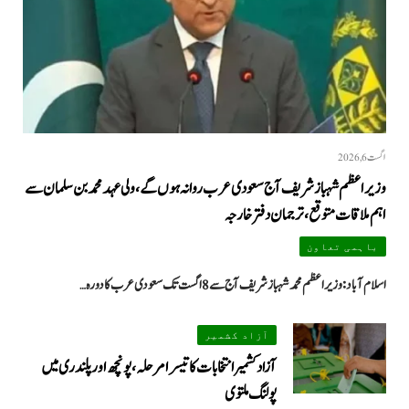
اگست 6, 2026
وزیراعظم شہباز شریف آج سعودی عرب روانہ ہوں گے، ولی عہد محمد بن سلمان سے
اہم ملاقات متوقع، ترجمان دفتر خارجہ
باہمی تعاون
اسلام آباد: وزیراعظم محمد شہباز شریف آج سے 8 اگست تک سعودی عرب کا دورہ…
آزاد کشمیر
آزاد کشمیر انتخابات کا تیسرا مرحلہ، پونچھ اور پلندری میں
پولنگ ملتوی