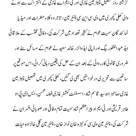
گزشتہ روز تحصیل چیئرمین غازی اور ٹی ایم اے غازی کے اشتراک سے ہونے
والی کھلی کچہری میں وی سی این سی چئیرمین، تاجر و وکلاء حضرات اور میڈیا
نمائندگان سمیت عوام نے کثیر تعداد میں شرکت کی، وفاقی محتسب کے علاقائی
ہیڈ عبدالغفور بیگ اور ڈپٹی ایڈوائزر خالد سعید نے عوام کے مسائل سنے اور
ضروری قانونی کارروائی کے بعد ان کے حل کی یقین دہانی کرائی، اس موقع پر
سائلین سے تحریری درخواستیں بھی لی گئیں، کھلی کچہری میں تحصیل چیئرمین
غازی صاحبزادہ سید قاسم شاہ ، اسسٹنٹ کمشنر غازی فضہ محسن، ایس ڈی پی او
طاہر قریشی اور ٹی ایم او پیر اعظم شاہ سمیت تمام وفاقی اور صوبائی افسران نے
شرکت کی، چئیرمین وی سی کوٹیڑہ خان نواز خان ، چئیرمین گلی خانزادہ حیات