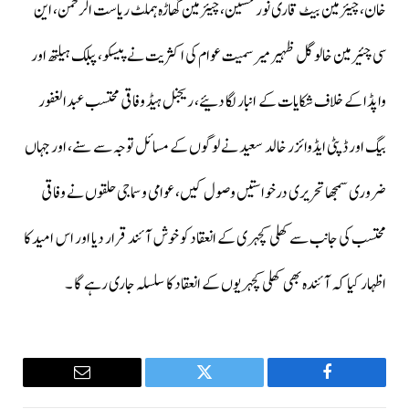
خان، چیئرمین بیٹ قاری نور حسین، چیئرمین گھاڑہ ہملٹ ریاست الرحمن، این
سی چئیرمین خالو گل ظہیر میر سمیت عوام کی اکثریت نے پیسکو، پبلک ہیلتھ اور
واپڈا کے خلاف شکایات کے انبار لگا دئیے، ریجنل ہیڈ وفاقی محتسب عبدالغفور
بیگ اور ڈپٹی ایڈوائزر خالد سعید نے لوگوں کے مسائل توجہ سے سنے، اور جہاں
ضروری سمجھا تحریری درخواستیں وصول کیں، عوامی و سماجی حلقوں نے وفاقی
محتسب کی جانب سے کھلی کچہری کے انعقاد کو خوش آئند قرار دیا اور اس امید کا
اظہار کیا کہ آئندہ بھی کھلی کچہریوں کے انعقاد کا سلسلہ جاری رہے گا ۔
Email
Twitter
Facebook