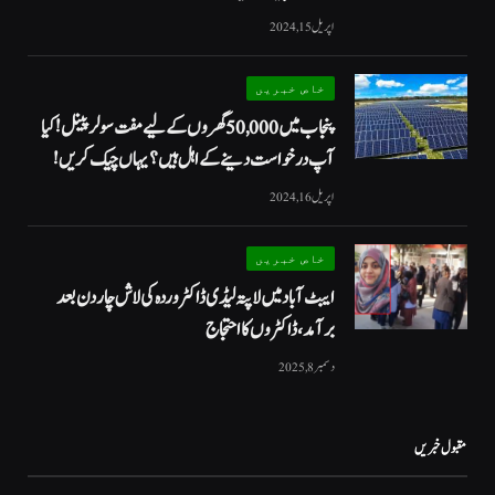
اپریل 15, 2024
خاص خبریں
پنجاب میں 50,000 گھروں کے لیے مفت سولر پینل! کیا
آپ درخواست دینے کے اہل ہیں؟ یہاں چیک کریں!
اپریل 16, 2024
خاص خبریں
ایبٹ آباد میں لاپتہ لیڈی ڈاکٹر وردہ کی لاش چار دن بعد
برآمد، ڈاکٹروں کا احتجاج
دسمبر 8, 2025
مقبول خبریں