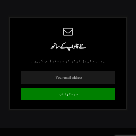
نئے فالو اپ کے ساتھ
ہمارے نیوز لیٹر کو سبسکرائب کریں۔