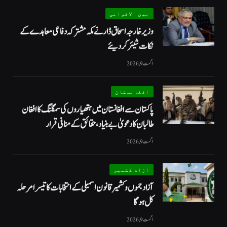
بین الاقوامی
وزیر خارجہ اسحاق ڈار نے مکہ مشترکہ دفاعی معاہدے کے
نکات شیئر کردیئے
اگست 9, 2026
افغانستان
پاکستان سے افغانستان میں ہتھیاروں کی سمگلنگ کا افغان
طالبان کا دعویٰ بے بنیاد، حقائق کے منافی قرار
اگست 9, 2026
آزاد کشمیر
آزاد جموں و کشمیر قانون اسمبلی کے انتخابات کا تیسرا مرحلہ
کل ہوگا
اگست 9, 2026