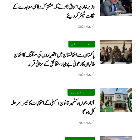
وزیر خارجہ اسحاق ڈار نے مکہ مشترکہ دفاعی معاہدے کے
نکات شیئر کردیئے
اگست 9, 2026
افغانستان
پاکستان سے افغانستان میں ہتھیاروں کی سمگلنگ کا افغان
طالبان کا دعویٰ بے بنیاد، حقائق کے منافی قرار
اگست 9, 2026
آزاد کشمیر
آزاد جموں و کشمیر قانون اسمبلی کے انتخابات کا تیسرا مرحلہ
کل ہوگا
اگست 9, 2026