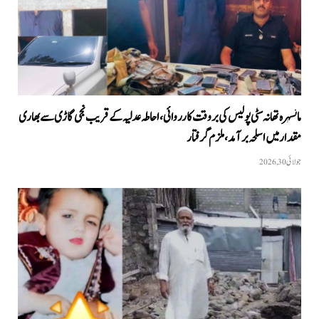
مانسہرہ تھانہ سٹی پولیس کی بروقت کارروائی، احاطہ عدلیہ کے قریب نجی گاڑی سے بھاری
مقدار میں اسلحہ برآمد، ملزم گرفتار
جولائی 30, 2026