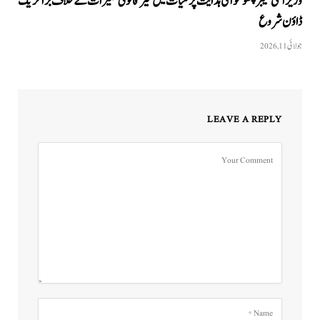
وزیراعلیٰ خیبر پختونخوا کی ہدایت پر گلیات میں غیر قانونی تعمیرات کے خلاف بڑا کریک
ڈاؤن شروع
جولائی 11, 2026
LEAVE A REPLY