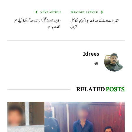
NEXT ARTICLE
PREVIOUS ARTICLE
نشان الاٹ ہونے کے بعد بیلٹ پیپرز کی چھپائی کا عمل
ہری پور: کالو پنڈ قتل کیس میں جلد گرفتاری کیلئے اہم
شروع
احکامات جاری
Idrees
Website
RELATED
POSTS