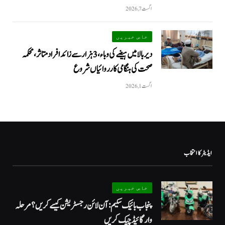
اگست 7, 2026
خاص خبریں
دیر بالا میں ہیضے کی وباء، 3 ہزار سے زائد افراد متاثر، محکمہ
صحت کی ہنگامی کارروائیاں شروع
اگست 1, 2026
ایڈیٹر کا انتخاب
خاص خبریں
پنجاب بائیک سکیم: آن لائن رجسٹریشن کیسے کریں؟ مرحلہ
وار گائیڈ چیک کریں