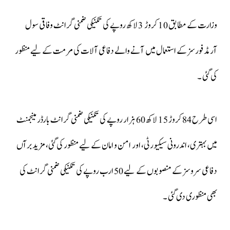
وزارت کے مطابق 10 کروڑ 3 لاکھ روپے کی تکنیکی ضمنی گرانٹ وفاقی سول
آرمڈ فورسز کے استعمال میں آنے والے دفاعی آلات کی مرمت کے لیے منظور
کی گئی ۔
اسی طرح 84 کروڑ 15 لاکھ 60 ہزار روپے کی تکنیکی ضمنی گرانٹ بارڈر مینجمنٹ
میں بہتری، اندرونی سیکیورٹی، اور امن و امان کے لیے منظور کی گئی، مزید برآں
دفاعی سروسز کے منصوبوں کے لیے 50 ارب روپے کی تکنیکی ضمنی گرانٹ کی
بھی منظوری دی گئی ۔