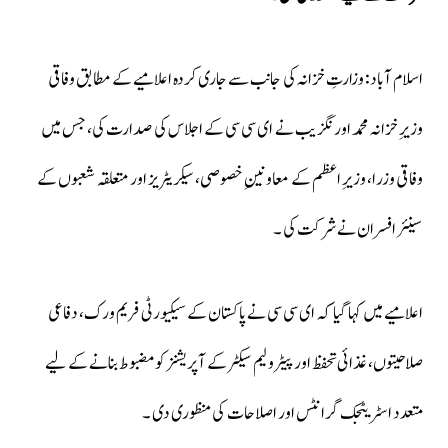
اسلام آباد: وزارتِ خزانہ کی جانب سے جاری کردہ اعلامیے کے مطابق وفاقی
وزیرِ خزانہ محمد اورنگزیب نے ای سی سی کے اجلاس کی صدارت کی، جس میں
وفاقی وزرا، وزیرِ اعظم کے معاونینِ خصوصی، سیکریٹریز اور متعلقہ شعبوں کے
سینئر افسران نے شرکت کی ۔
اعلامیے میں کہا گیا کہ ای سی سی نے پاکستان کے سیکیورٹی فریم ورک، دفاعی
صلاحیتوں، غذائی تحفظ اور پیٹرولیم سیکٹر کے آپریشنز کو مضبوط بنانے کے لیے
متعدد اسٹریٹجک گرانٹس اور اصلاحات کی منظوری دی ۔