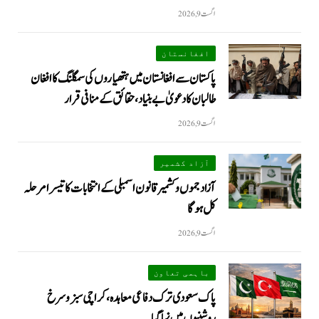
اگست 9, 2026
افغانستان
پاکستان سے افغانستان میں ہتھیاروں کی سمگلنگ کا افغان
طالبان کا دعویٰ بے بنیاد، حقائق کے منافی قرار
اگست 9, 2026
آزاد کشمیر
آزاد جموں و کشمیر قانون اسمبلی کے انتخابات کا تیسرا مرحلہ
کل ہوگا
اگست 9, 2026
باہمی تعاون
پاک سعودی ترک دفاعی معاہدہ، کراچی سبز و سرخ
روشنیوں میں نہا گیا