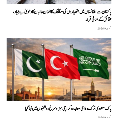
پاکستان سے افغانستان میں ہتھیاروں کی سمگلنگ کا افغان طالبان کا دعویٰ بے بنیاد،
حقائق کے منافی قرار
اگست 9, 2026
پاک سعودی ترک دفاعی معاہدہ، کراچی سبز و سرخ روشنیوں میں نہا گیا
اگست 9, 2026