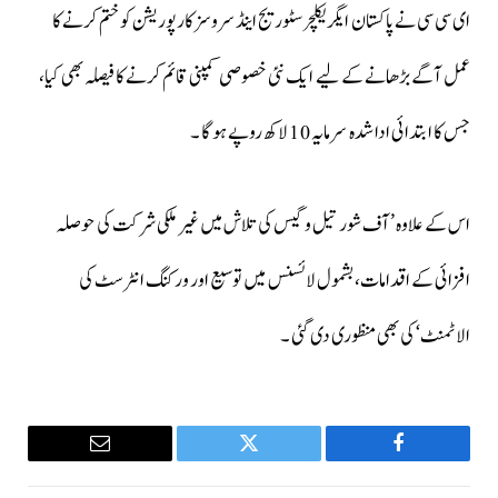
ای سی سی نے پاکستان ایگریکلچر سٹوریج اینڈ سروسز کارپوریشن کو ختم کرنے کا
عمل آگے بڑھانے کے لیے ایک نئی خصوصی کمپنی قائم کرنے کا فیصلہ بھی کیا،
جس کا ابتدائی ادا شدہ سرمایہ 10 لاکھ روپے ہوگا ۔
اس کے علاوہ ’آف شور تیل و گیس کی تلاش میں غیر ملکی شرکت کی حوصلہ
افزائی کے اقدامات، بشمول لائسنس میں توسیع اور ورکنگ انٹرسٹ کی
الاٹمنٹ‘ کی بھی منظوری دی گئی ۔
Email
Twitter
Facebook