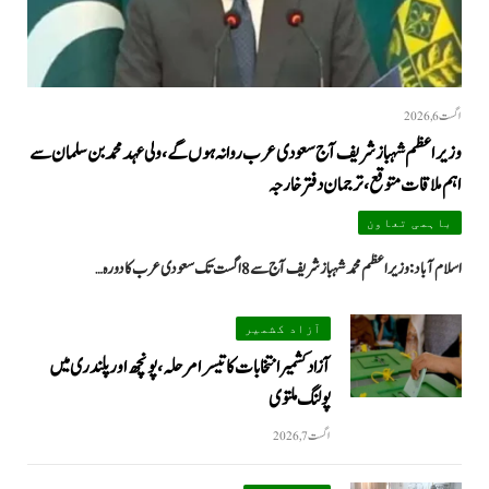
اگست 6, 2026
وزیراعظم شہباز شریف آج سعودی عرب روانہ ہوں گے، ولی عہد محمد بن سلمان سے
اہم ملاقات متوقع، ترجمان دفتر خارجہ
باہمی تعاون
اسلام آباد: وزیراعظم محمد شہباز شریف آج سے 8 اگست تک سعودی عرب کا دورہ…
آزاد کشمیر
آزاد کشمیر انتخابات کا تیسرا مرحلہ، پونچھ اور پلندری میں
پولنگ ملتوی
اگست 7, 2026