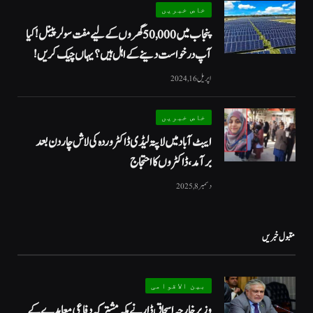
خاص خبریں
پنجاب میں 50,000 گھروں کے لیے مفت سولر پینل! کیا
آپ درخواست دینے کے اہل ہیں؟ یہاں چیک کریں!
اپریل 16, 2024
خاص خبریں
ایبٹ آباد میں لاپتہ لیڈی ڈاکٹر وردہ کی لاش چار دن بعد
برآمد، ڈاکٹروں کا احتجاج
دسمبر 8, 2025
مقبول خبریں
بین الاقوامی
وزیر خارجہ اسحاق ڈار نے مکہ مشترکہ دفاعی معاہدے کے