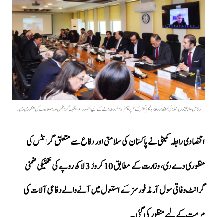
دفاعی صلاحیتوں، غذائی تحفظ اور پیٹرولیم سیکٹر کے آپریشنز کو مضبوط بنانے کے لیے متعدد سٹریٹجک گرانٹس اور اصلاحات کی منظوری دی ۔
اقتصادی رابطہ کمیٹی نے پاکستان کی سلامتی اور دفاع سے متعلق گرانٹس کی
منظوری دے دی، وزارت کے مطابق 10 کروڑ 3 لاکھ روپے کی تکنیکی ضمنی
گرانٹ وفاقی سول آرمڈ فورسز کے استعمال میں آنے والے دفاعی آلات کی
مرمت کے لیے منظور کی گئی ۔