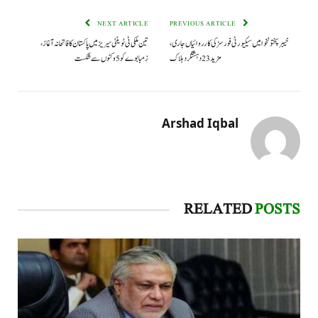
NEXT ARTICLE
PREVIOUS ARTICLE
خیبرپختونخوا میں سیکیورٹی فورسز کی کارروائیاں جاری،
تین ملکی ٹی ٹوینٹی سیریز میں پاکستان کا فاتحانہ آغاز،
مزید 23 دہشتگرد ہلاک
زمبابوے کو 5 وکٹوں سے شکست
Arshad Iqbal
RELATED
POSTS