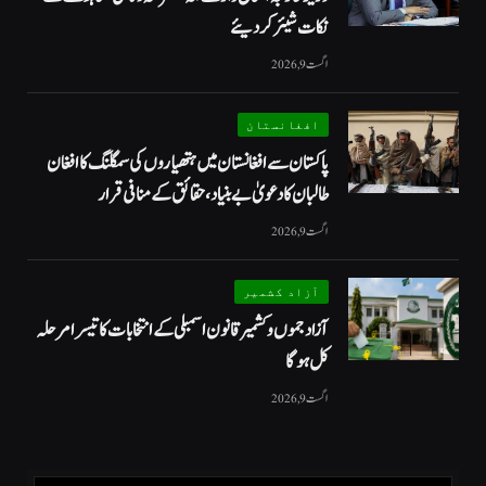
نکات شیئر کردیئے
اگست 9, 2026
افغانستان
پاکستان سے افغانستان میں ہتھیاروں کی سمگلنگ کا افغان
طالبان کا دعویٰ بے بنیاد، حقائق کے منافی قرار
اگست 9, 2026
آزاد کشمیر
آزاد جموں و کشمیر قانون اسمبلی کے انتخابات کا تیسرا مرحلہ
کل ہوگا
اگست 9, 2026