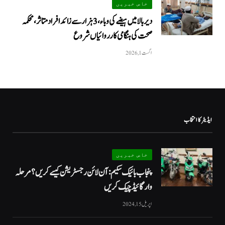
خاص خبریں
دیر بالا میں ہیضے کی وباء، 3 ہزار سے زائد افراد متاثر، محکمہ
صحت کی ہنگامی کارروائیاں شروع
اگست 1, 2026
ایڈیٹر کا انتخاب
خاص خبریں
پنجاب بائیک سکیم: آن لائن رجسٹریشن کیسے کریں؟ مرحلہ
وار گائیڈ چیک کریں
اپریل 15, 2024