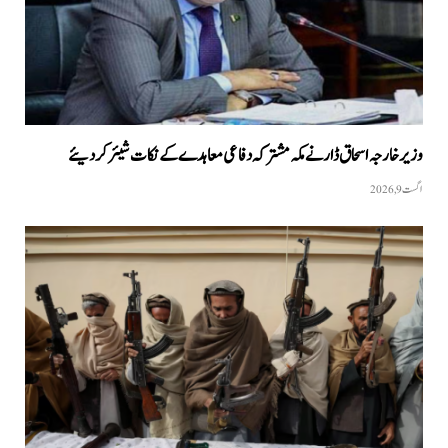
وزیر خارجہ اسحاق ڈار نے مکہ مشترکہ دفاعی معاہدے کے نکات شیئر کردیئے
اگست 9, 2026