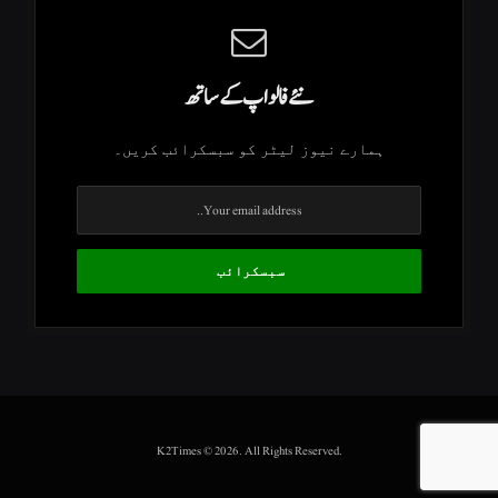
نئے فالو اپ کے ساتھ
ہمارے نیوز لیٹر کو سبسکرائب کریں۔
.K2Times © 2026. All Rights Reserved