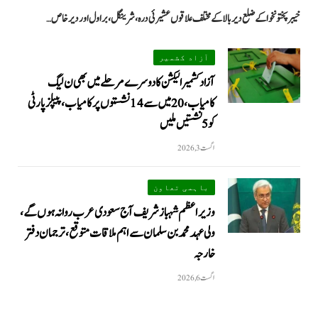
خیبرپختونخوا کے ضلع دیر بالا کے مختلف علاقوں عشیرئی درہ، شرینگل، براول اور دیر خاص…
آزاد کشمیر
آزاد کشمیر الیکشن کا دوسرے مرحلے میں بھی ن لیگ
کامیاب، 20 میں سے 14 نشستوں پر کامیاب، پیپلزپارٹی
کو 5 نشستیں ملیں
اگست 3, 2026
باہمی تعاون
وزیراعظم شہباز شریف آج سعودی عرب روانہ ہوں گے،
ولی عہد محمد بن سلمان سے اہم ملاقات متوقع، ترجمان دفتر
خارجہ
اگست 6, 2026