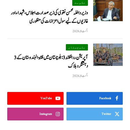
حکومت
وزیرداخلہ محسن نقوی کی زیر صدارت اجلاس، شہداء اور
غازیوں کے لیے سول اعزازات کی منظوری
اگست 8, 2026
بلوچستان
آپریشن رد الفتنہ 3: بلوچستان میں فتنۃ الہندوستان کے 3
دہشتگرد ہلاک
اگست 8, 2026
YouTube
Facebook
Instagram
Twitter