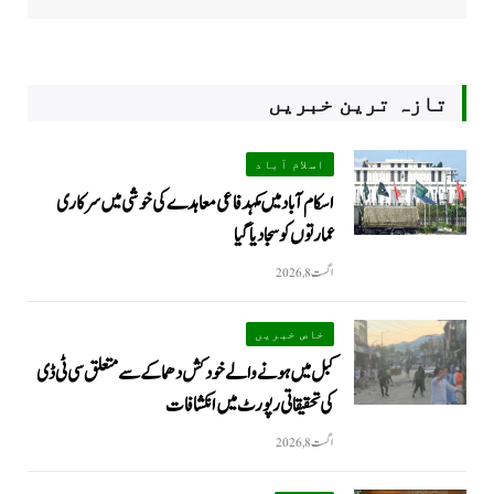
تازہ ترین خبریں
اسلام آباد
اسکام آباد میں مکہدفاعی معاہدے کی خوشی میں سرکاری
عمارتوں کو سجا دیا گیا
اگست 8, 2026
خاص خبریں
کبل میں ہونے والے خودکش دھماکے سے متعلق سی ٹی ڈی
کی تحقیقاتی رپورٹ میں انکشافات
اگست 8, 2026