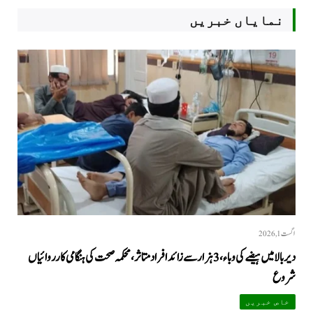
نمایاں خبریں
اگست 1, 2026
دیر بالا میں ہیضے کی وباء، 3 ہزار سے زائد افراد متاثر، محکمہ صحت کی ہنگامی کارروائیاں
شروع
خاص خبریں