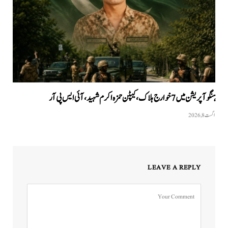
ہنگو آپریشن میں 7 خوارج ہلاک، کیپٹن حمزہ اکرم شہید، آئی ایس پی آر
اگست 8, 2026
LEAVE A REPLY