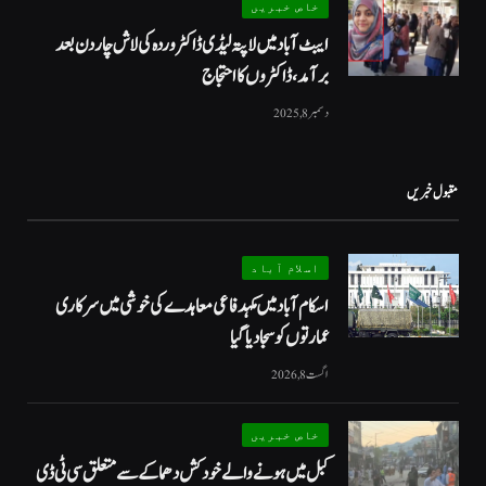
خاص خبریں
ایبٹ آباد میں لاپتہ لیڈی ڈاکٹر وردہ کی لاش چار دن بعد
برآمد، ڈاکٹروں کا احتجاج
دسمبر 8, 2025
مقبول خبریں
اسلام آباد
اسکام آباد میں مکہدفاعی معاہدے کی خوشی میں سرکاری
عمارتوں کو سجا دیا گیا
اگست 8, 2026
خاص خبریں
کبل میں ہونے والے خودکش دھماکے سے متعلق سی ٹی ڈی