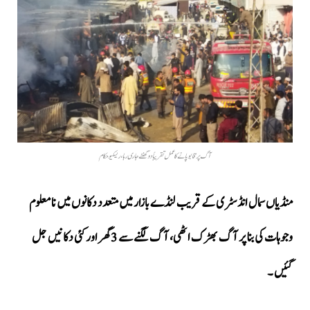
آگ پر قابو پانے کا عمل تقریباً دو گھنٹے جاری رہا، ریسکیو حکام
منڈیاں سمال انڈسٹری کے قریب لنڈے بازار میں متعدد دکانوں میں نامعلوم
وجوہات کی بنا پر آگ بھڑک اٹھی، آگ لگنے سے 3 گھر اور کئی دکانیں جل
گئیں ۔