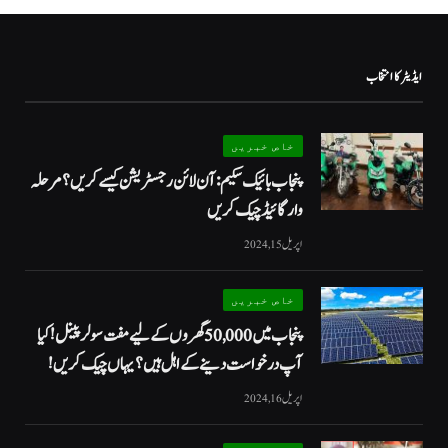
ایڈیٹر کا انتخاب
خاص خبریں
پنجاب بائیک سکیم: آن لائن رجسٹریشن کیسے کریں؟ مرحلہ
وار گائیڈ چیک کریں
اپریل 15, 2024
خاص خبریں
پنجاب میں 50,000 گھروں کے لیے مفت سولر پینل! کیا
آپ درخواست دینے کے اہل ہیں؟ یہاں چیک کریں!
اپریل 16, 2024