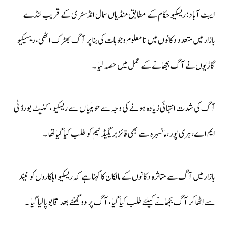
ایبٹ آباد: ریسکیو حکام کے مطابق منڈیاں سمال انڈسٹری کے قریب لنڈے
بازار میں متعدد دکانوں میں نامعلوم وجوہات کی بنا پر آگ بھڑک اٹھی، ریسیکیو
گاڑیوں نے آگ بجھانے کے عمل میں حصہ لیا ۔
آگ کی شدت انتہائی زیادہ ہونے کی وجہ سے حویلیاں سے ریسکیو ،کنیٹ بورڈ ٹی
ایم اے، ہری پور ،مانسہرہ سے بھی فائز بریگیڈ ٹیم کو طلب کیا گیا تھا ۔
بازار میں آگ سے متاثرہ دکانوں کے مالکان کا کہنا ہے کہ ریسکیو اہلکاروں کو نیند
سے اٹھا کر آگ بجھانے کیلئے طلب کیا گیا ، آگ پر دو گھنٹے بعد قابو پالیا گیا ۔