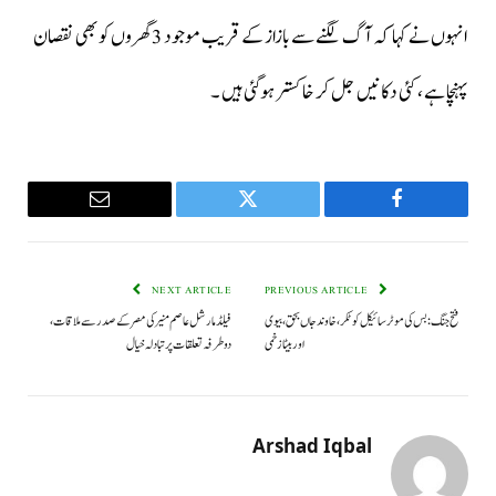
انہوں نے کہا کہ آگ لگنے سے بازاز کے قریب موجود 3 گھروں کو بھی نقصان
پہنچا ہے ، کئی دکانیں جل کر خاکستر ہوگئی ہیں ۔
Email
Twitter
Facebook
NEXT ARTICLE
PREVIOUS ARTICLE
فتح جنگ: بس کی موٹر سائیکل کو ٹکر، خاوند جاں بحق، بیوی
فیلڈ مارشل عاصم منیر کی مصر کے صدر سے ملاقات،
اور بیٹا زخمی
دوطرفہ تعلقات پر تبادلہ خیال
Arshad Iqbal