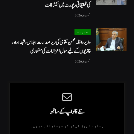
کی تحقیقاتی رپورٹ میں انکشافات
اگست 8, 2026
حکومت
وزیرداخلہ محسن نقوی کی زیر صدارت اجلاس، شہداء اور
غازیوں کے لیے سول اعزازات کی منظوری
اگست 8, 2026
نئے فالو اپ کے ساتھ
ہمارے نیوز لیٹر کو سبسکرائب کریں۔