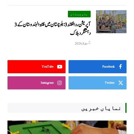
بلوچستان
آپریشن رد الفتنہ 3: بلوچستان میں فتنۃ الہندوستان کے 3
دہشتگرد ہلاک
اگست 8, 2026
YouTube
Facebook
Instagram
Twitter
نمایاں خبریں