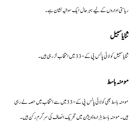
ریاستی اداروں کے لیے بہرحال ایک سوالیہ نشان ہے۔
ثنایا سبیل
ثنایا سبیل کولائی پالس پی کے-33 میں انتخاب لڑ رہی ہیں۔
مومنہ باسط
مومنہ باسط بھی کولائی پالس پی کے-33 میں سے انتخاب میں حصہ لے رہی
ہیں۔ مومنہ باسط ہزارہ ڈویژن میں تحریک انصاف کی سرگرم رکن ہیں۔