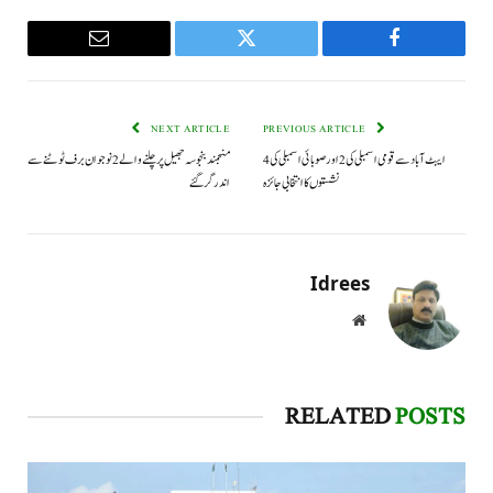
Email
Twitter
Facebook
NEXT ARTICLE
PREVIOUS ARTICLE
ایبٹ آباد سے قومی اسمبلی کی 2 اور صوبائی اسمبلی کی 4
منجمند بنجوسہ جھیل پر چلنے والے 2 نوجوان برف ٹوٹنے سے
نشستوں کا انتخابی جائزہ
اندر گر گئے
Idrees
Website
RELATED
POSTS