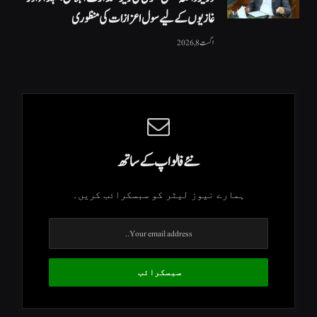
غازیوں کے لیے سول اعزازات کی منظوری
اگست 8, 2026
نئے فالو اپ کے ساتھ
ہمارے نیوز لیٹر کو سبسکرائب کریں۔