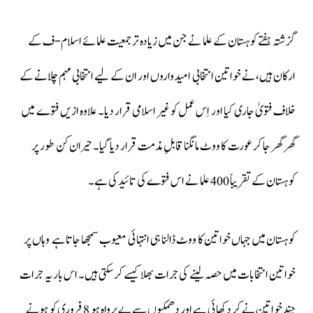
گزشتہ ہفتے کوہستان کے علما نے جن میں زیادہ تر جمعیت علمائے اسلام-ف کے
ارکان ہیں، نے خواتین انتخابی امیدواروں اور ان کے لیے انتخابی مہم چلانے کے
خلاف فتویٰ جاری کیا اور اِس عمل کو غیر اسلامی قرار دیا۔ علاوہ ازیں فتوے میں
گھر گھر جا کر عورت کا ووٹ مانگنا قابلِ مذمت قرار دیا گیا۔ حیران کن طور پر
کوہستان کے تقریباً 400 علما نے اس فتوے کی تائید کی ہے۔
کوہستان میں جہاں خواتین کا ووٹ ڈالنا ہی انتہائی معیوب سمجھا جاتا ہے وہاں پر
خواتین انتخابات میں حصہ لینے کی جرات بھلا کیسے کر سکتی ہیں۔ اس بار یہ جرات
چند خواتین نے کر دکھائی ہے اور دھمکیوں سے بےپرواہ ہو 8 فروری کو ہونے