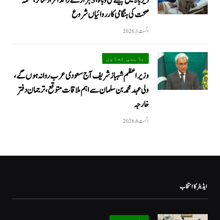
دیر بالا میں ہیضے کی وباء، 3 ہزار سے زائد افراد متاثر، محکمہ
صحت کی ہنگامی کارروائیاں شروع
اگست 1, 2026
باہمی تعاون
وزیراعظم شہباز شریف آج سعودی عرب روانہ ہوں گے،
ولی عہد محمد بن سلمان سے اہم ملاقات متوقع، ترجمان دفتر
خارجہ
اگست 6, 2026
ایڈیٹر کا انتخاب