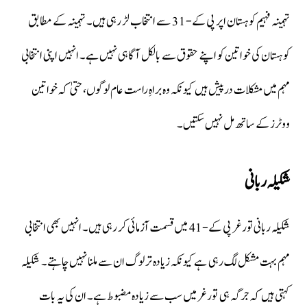
تہمینہ فہیم کوہستان اپر پی کے-31 سے انتخاب لڑ رہی ہیں۔ تہمینہ کے مطابق
کوہستان کی خواتین کو اپنے حقوق سے بالکل آگاہی نہیں ہے۔ انہیں اپنی انتخابی
مہم میں مشکلات درپیش ہیں کیونکہ وہ براہِ راست عام لوگوں، حتیٰ کہ خواتین
ووٹرز کے ساتھ مل نہیں سکتیں۔
شکیلہ ربانی
شکیلہ ربانی تورغر پی کے-41 میں قسمت آزمائی کر رہی ہیں۔ انہیں بھی انتخابی
مہم بہت مشکل لگ رہی ہے کیونکہ زیادہ تر لوگ ان سے ملنا نہیں چاہتے۔ شکیلہ
کہتی ہیں کہ جرگہ ہی تورغر میں سب سے زیادہ مضبوط ہے۔ ان کی یہ بات