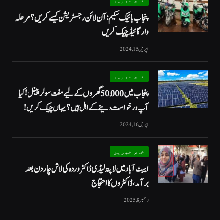
خاص خبریں
پنجاب بائیک سکیم: آن لائن رجسٹریشن کیسے کریں؟ مرحلہ
وار گائیڈ چیک کریں
اپریل 15, 2024
خاص خبریں
پنجاب میں 50,000 گھروں کے لیے مفت سولر پینل! کیا
آپ درخواست دینے کے اہل ہیں؟ یہاں چیک کریں!
اپریل 16, 2024
خاص خبریں
ایبٹ آباد میں لاپتہ لیڈی ڈاکٹر وردہ کی لاش چار دن بعد
برآمد، ڈاکٹروں کا احتجاج
دسمبر 8, 2025