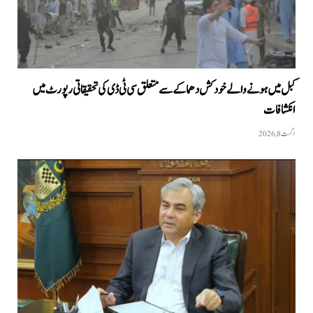
کبل میں ہونے والے خودکش دھماکے سے متعلق سی ٹی ڈی کی تحقیقاتی رپورٹ میں
انکشافات
اگست 8, 2026