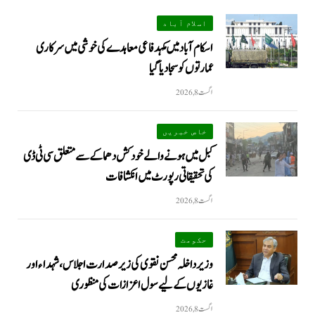
اسلام آباد
اسکام آباد میں مکہدفاعی معاہدے کی خوشی میں سرکاری
عمارتوں کو سجا دیا گیا
اگست 8, 2026
خاص خبریں
کبل میں ہونے والے خودکش دھماکے سے متعلق سی ٹی ڈی
کی تحقیقاتی رپورٹ میں انکشافات
اگست 8, 2026
حکومت
وزیرداخلہ محسن نقوی کی زیر صدارت اجلاس، شہداء اور
غازیوں کے لیے سول اعزازات کی منظوری
اگست 8, 2026