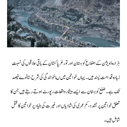
ہزارہ ڈویژن کے اضلاع کوہستان اور تورغر پاکستان کے باقی علاقوں کی نسبت
زیادہ قدامت پسند ہیں۔ یہاں خواتین میں ںاخواندگی کی شرح ستانوے فیصد
تک ہے۔ ضلع کوہستان سے ایسے بیشمار واقعات رپورٹ ہوتے رہتے ہیں جن کا
تعلق خواتین پر تشدد، کم عمری کی شادیاں اور غیرت کی بنیاد پر خواتین کا قتل
شامل ہیں۔