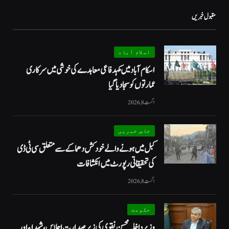
مقبول خبریں
اسلام آباد
اسکام آباد میں مکہدفاعی معاہدے کی خوشی میں سرکاری
عمارتوں کو سجا دیا گیا
اگست 8, 2026
خاص خبریں
کبل میں ہونے والے خودکش دھماکے سے متعلق سی ٹی ڈی
کی تحقیقاتی رپورٹ میں انکشافات
اگست 8, 2026
حکومت
وزیرداخلہ محسن نقوی کی زیر صدارت اجلاس، شہداء اور