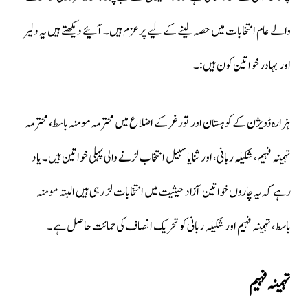
والے عام انتخابات میں حصہ لینے کے لیے پرعزم ہیں۔ آئیے دیکھتے ہیں یہ دلیر
اور بہادر خواتین کون ہیں:۔
ہزارہ ڈویژن کے کوہستان اور تورغر کے اضلاع میں محترمہ مومنہ باسط، محترمہ
تہمینہ فہیم، شکیلہ ربانی، اور ثنایا سبیل انتخاب لڑنے والی پہلی خواتین ہیں۔ یاد
رہے کہ یہ چاروں خواتین آزاد حیثیت میں انتخابات لڑ رہی ہیں البتہ مومنہ
باسط، تہمینہ فہیم اور شکیلہ ربانی کو تحریک انصاف کی حمائت حاصل ہے۔
تہمینہ فہیم