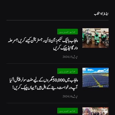
ایڈیٹر کا انتخاب
خاص خبریں
پنجاب بائیک سکیم: آن لائن رجسٹریشن کیسے کریں؟ مرحلہ
وار گائیڈ چیک کریں
اپریل 15, 2024
خاص خبریں
پنجاب میں 50,000 گھروں کے لیے مفت سولر پینل! کیا
آپ درخواست دینے کے اہل ہیں؟ یہاں چیک کریں!
اپریل 16, 2024
خاص خبریں