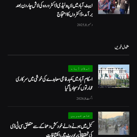
ایبٹ آباد میں لاپتہ لیڈی ڈاکٹر وردہ کی لاش چار دن بعد
برآمد، ڈاکٹروں کا احتجاج
دسمبر 8, 2025
مقبول خبریں
اسلام آباد
اسکام آباد میں مکہدفاعی معاہدے کی خوشی میں سرکاری
عمارتوں کو سجا دیا گیا
اگست 8, 2026
خاص خبریں
کبل میں ہونے والے خودکش دھماکے سے متعلق سی ٹی ڈی
کی تحقیقاتی رپورٹ میں انکشافات