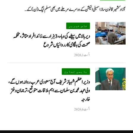
آزاد کشمیر قانون ساز اسمبلی الیکشن کے دوسرے مرحلے میں بھی مسلم لیگ (ن) کے…
خاص خبریں
دیر بالا میں ہیضے کی وباء، 3 ہزار سے زائد افراد متاثر، محکمہ
صحت کی ہنگامی کارروائیاں شروع
اگست 1, 2026
باہمی تعاون
وزیراعظم شہباز شریف آج سعودی عرب روانہ ہوں گے،
ولی عہد محمد بن سلمان سے اہم ملاقات متوقع، ترجمان دفتر
خارجہ
اگست 6, 2026