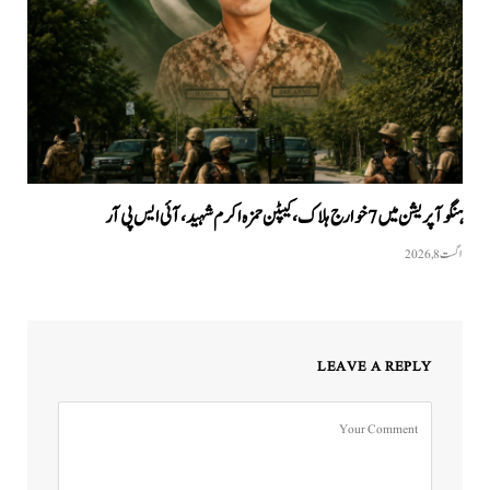
ہنگو آپریشن میں 7 خوارج ہلاک، کیپٹن حمزہ اکرم شہید، آئی ایس پی آر
اگست 8, 2026
LEAVE A REPLY