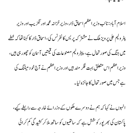
اسلام آباد: نائب وزیراعظم اسحاق ڈار، وزیرخزانہ محمد اورنگزیب اور وزیر
پٹرولیم علی پرویز ملک نے مشترکہ پریس کانفرنس کی، اسحاق ڈار کا کہنا تھاکہ خطے
میں جنگ کی صورتحال ہے، پیٹرولیم مصنوعات کی قیمتیں آسمان کو چھورہی ہیں،
وزیراعظم اس متعلق بہت فکر مند ہیں اور وزیراعظم نے آج خود میٹنگ کی
ہےجس میں صورتحال کاجائزہ لیا ۔
انہوں نے کہا کہ ہم نے دوسرے ملکوں کے وزرائے خارجہ سے رابطے کیے،
پاکستان کی بھرپور کوشش ہے کہ ساتھیوں کو ساتھ ملا کر کشیدگی کم کرائی