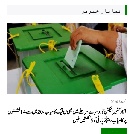
نمایاں خبریں
اگست 3, 2026
آزاد کشمیر الیکشن کا دوسرے مرحلے میں بھی ن لیگ کامیاب، 20 میں سے 14 نشستوں
پر کامیاب، پیپلزپارٹی کو 5 نشستیں ملیں
آزاد کشمیر