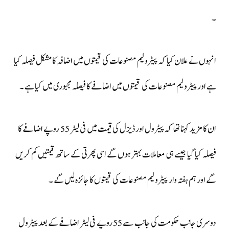
۔
انہوں نے علان کیا کہ پیٹرولیم مصنوعات کی قیمتوں میں اضافہ کا مشکل فیصلہ کیا
ہے اور پیٹرولیم مصنوعات کی قیمتوں میں اضافے کا فیصلہ مجبوری میں کیا ہے ۔
ان کا مزید کہنا تھا کہ پیٹرول اور ڈیزل کی قیمت میں فی لیٹر 55 روپے اضافے کا
فیصلہ کیا گیا جیسے ہی معاملات بہتر ہوں گے اسی پھرتی کے ساتھ قیمتیں کم کریں
گے اور ہم ہفتہ وار پیٹرولیم مصنوعات کی قیمتوں کا جائزہ لیں گے ۔
دوسری جانب حکومت کی جانب سے 55 روپے فی لیٹر اضافے کے بعد پیٹرول