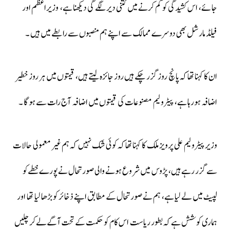
جائے، اس کشیدگی کو کم کرنے میں کتنی دیر لگے گی دیکھنا ہے، وزیراعظم اور
فیلڈ مارشل بھی دوسرے ممالک سے اپنے ہم منصبوں سے رابطے میں ہیں ۔
ان کا کہنا تھاکہ پانچ روز گزر چکے ہیں روز جائزہ لیتے ہیں، قیمتوں میں ہر روز خطیر
اضافہ ہورہا ہے، پیٹرولیم مصنوعات کی قیمتوں میں اضافہ آج رات سے ہوگا ۔
وزیر پیٹرولیم علی پرویز ملک کا کہنا تھاکہ کوئی شک نہیں کہ ہم غیر معمولی حالات
سے گزر رہے ہیں، پڑوس میں شروع ہونے والی صورتحال نےپورےخطےکو
لپیٹ میں لے لیا ہے، ہم نے صورتحال کے مطابق اپنے ذخائر کو بڑھا لیا تھا اور
ہماری کوشش ہےکہ بطور ریاست اس کام کو حکمت کے تحت آگےلےکرچلیں