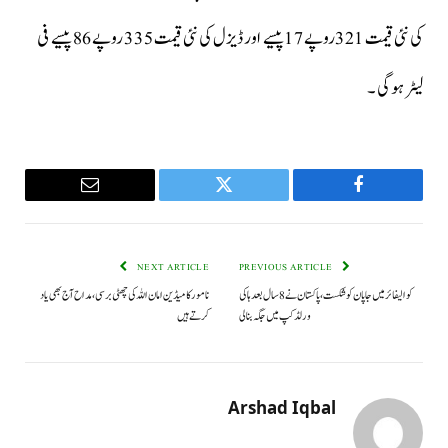
کی نئی قیمت 321روپے 17پیسے اور ڈیزل کی نئی قیمت 335 روپے 86 پیسے فی
لیٹر ہوگی ۔
Email
Twitter
Facebook
NEXT ARTICLE
PREVIOUS ARTICLE
کوالیفائر میں جاپان کو شکست، پاکستان نے 8 سال بعد ہاکی
نامور کامیڈین امان اللہ کی چھٹی برسی، مداح آج بھی یاد
ورلڈکپ میں جگہ بنالی
کرتے ہیں
Arshad Iqbal