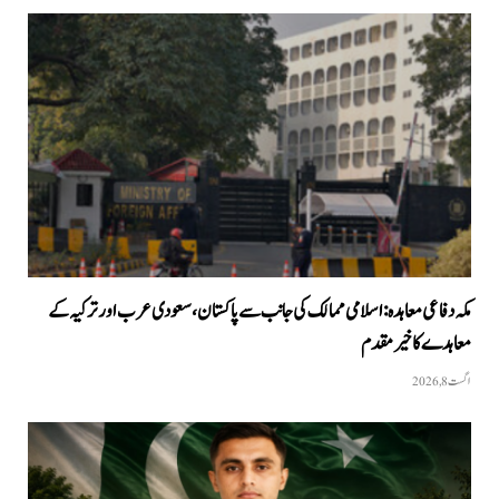
مکہ دفاعی معاہدہ: اسلامی ممالک کی جانب سے پاکستان، سعودی عرب اور ترکیہ کے
معاہدے کا خیرمقدم
اگست 8, 2026