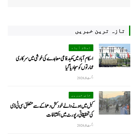
تازہ ترین خبریں
اسلام آباد
اسکام آباد میں مکہدفاعی معاہدے کی خوشی میں سرکاری
عمارتوں کو سجا دیا گیا
اگست 8, 2026
خاص خبریں
کبل میں ہونے والے خودکش دھماکے سے متعلق سی ٹی ڈی
کی تحقیقاتی رپورٹ میں انکشافات
اگست 8, 2026