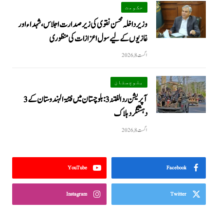
حکومت
وزیرداخلہ محسن نقوی کی زیر صدارت اجلاس، شہداء اور
غازیوں کے لیے سول اعزازات کی منظوری
اگست 8, 2026
بلوچستان
آپریشن رد الفتنہ 3: بلوچستان میں فتنۃ الہندوستان کے 3
دہشتگرد ہلاک
اگست 8, 2026
YouTube
Facebook
Instagram
Twitter