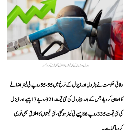
پٹرول اور ڈیزل کی نئی قیمتوں کا اطلاق بھی فوری کردیا گیا ۔
وفاقی حکومت نے پٹرول اور ڈیزل کے نرخ میں 55، 55 روپے فی لیٹر اضافے
کا اعلان کردیا،جس کے بعد پیٹرول کی نئی قیمت 321روپے 17پیسے اور ڈیزل
کی نئی قیمت 335 روپے 86 پیسے فی لیٹر ہوگئی ، نئی قیمتوں کا اطلاق بھی فوری
کردیا گیا ہے ۔