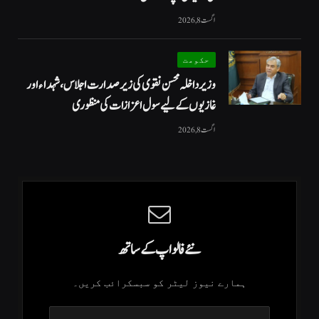
اگست 8, 2026
حکومت
وزیرداخلہ محسن نقوی کی زیر صدارت اجلاس، شہداء اور
غازیوں کے لیے سول اعزازات کی منظوری
اگست 8, 2026
نئے فالو اپ کے ساتھ
ہمارے نیوز لیٹر کو سبسکرائب کریں۔