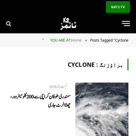
KAY2 TV
YOU ARE AT:
Home
Posts Tagged "Cyclone"
»
براؤزنگ :
CYCLONE
اگست 31, 2024
سمندری طوفان کراچی سے 200 کلومیٹر دور،
چھٹا الرٹ جاری