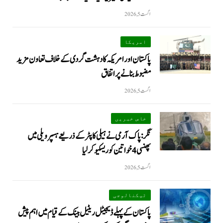
اگست 5, 2026
امریکا
پاکستان اور امریکہ کا دہشت گردی کے خلاف تعاون مزید
مضبوط بنانے پر اتفاق
اگست 5, 2026
خاص خبریں
نگر: پاک آرمی نے ہیلی کاپٹر کے ذریعے ہسپر ویلی میں
پھنسی 4 خواتین کو ریسکیو کرلیا
اگست 5, 2026
ٹیکنالوجی
پاکستان کے پہلے ڈیجیٹل ریٹیل بینک کے قیام میں اہم پیش