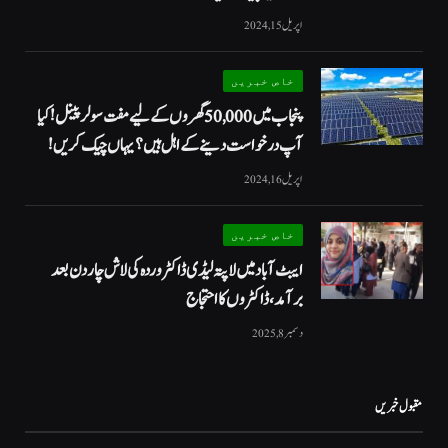
اپریل 15, 2024
خاص خبریں
پنجاب میں 50,000 گھروں کے لیے مفت سولر پینل! کیا
آپ درخواست دینے کے اہل ہیں؟ یہاں چیک کریں!
اپریل 16, 2024
خاص خبریں
ایبٹ آباد میں لاپتہ لیڈی ڈاکٹر وردہ کی لاش چار دن بعد
برآمد، ڈاکٹروں کا احتجاج
دسمبر 8, 2025
مقبول خبریں