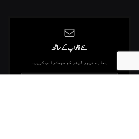
نئے فالو اپ کے ساتھ
ہمارے نیوز لیٹر کو سبسکرائب کریں۔