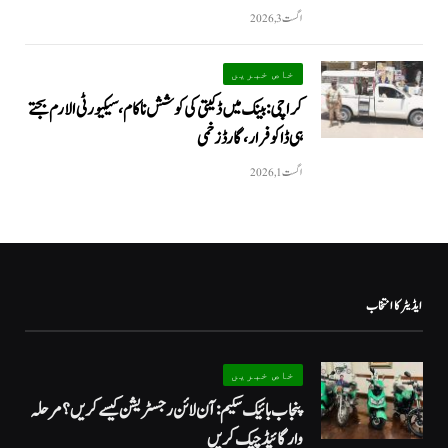
اگست 3, 2026
خاص خبریں
کراچی: بینک میں ڈکیتی کی کوشش ناکام، سیکیورٹی الارم بجتے
ہی ڈاکو فرار، گارڈ زخمی
اگست 1, 2026
ایڈیٹر کا انتخاب
خاص خبریں
پنجاب بائیک سکیم: آن لائن رجسٹریشن کیسے کریں؟ مرحلہ
وار گائیڈ چیک کریں