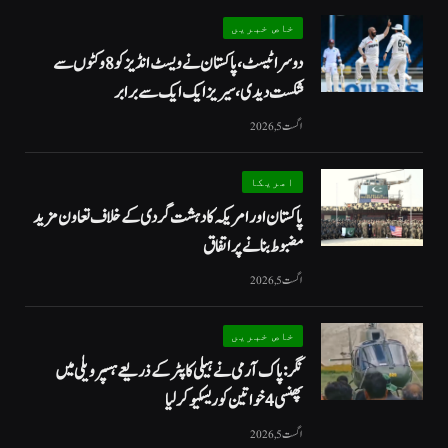
خاص خبریں
دوسرا ٹیسٹ، پاکستان نے ویسٹ انڈیز کو 8 وکٹوں سے
شکست دیدی، سیریز ایک ایک سے برابر
اگست 5, 2026
امریکا
پاکستان اور امریکہ کا دہشت گردی کے خلاف تعاون مزید
مضبوط بنانے پر اتفاق
اگست 5, 2026
خاص خبریں
نگر: پاک آرمی نے ہیلی کاپٹر کے ذریعے ہسپر ویلی میں
پھنسی 4 خواتین کو ریسکیو کرلیا
اگست 5, 2026