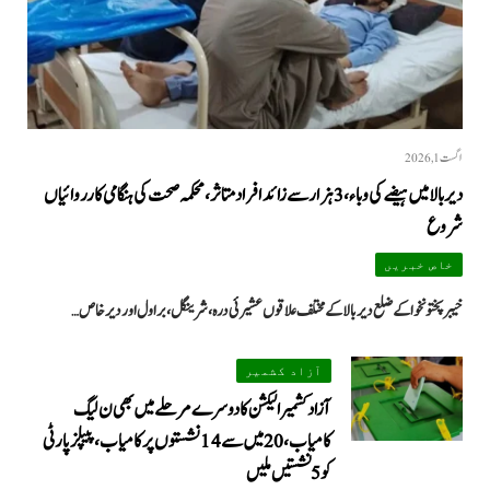
اگست 1, 2026
دیر بالا میں ہیضے کی وباء، 3 ہزار سے زائد افراد متاثر، محکمہ صحت کی ہنگامی کارروائیاں
شروع
خاص خبریں
خیبرپختونخوا کے ضلع دیر بالا کے مختلف علاقوں عشیرئی درہ، شرینگل، براول اور دیر خاص…
آزاد کشمیر
آزاد کشمیر الیکشن کا دوسرے مرحلے میں بھی ن لیگ
کامیاب، 20 میں سے 14 نشستوں پر کامیاب، پیپلزپارٹی
کو 5 نشستیں ملیں