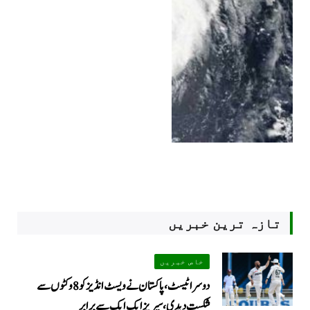
تازہ ترین خبریں
خاص خبریں
دوسرا ٹیسٹ، پاکستان نے ویسٹ انڈیز کو 8 وکٹوں سے
شکست دیدی، سیریز ایک ایک سے برابر