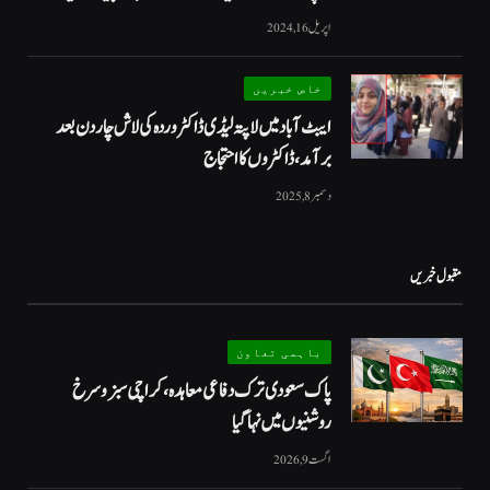
اپریل 16, 2024
خاص خبریں
ایبٹ آباد میں لاپتہ لیڈی ڈاکٹر وردہ کی لاش چار دن بعد
برآمد، ڈاکٹروں کا احتجاج
دسمبر 8, 2025
مقبول خبریں
باہمی تعاون
پاک سعودی ترک دفاعی معاہدہ، کراچی سبز و سرخ
روشنیوں میں نہا گیا
اگست 9, 2026