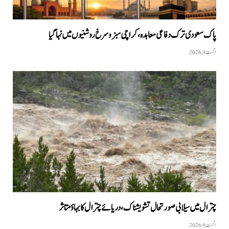
پاک سعودی ترک دفاعی معاہدہ، کراچی سبز و سرخ روشنیوں میں نہا گیا
اگست 9, 2026
چترال میں سیلابی صورتحال تشویشناک، دریائے چترال کا بہاؤ متاثر
اگست 9, 2026