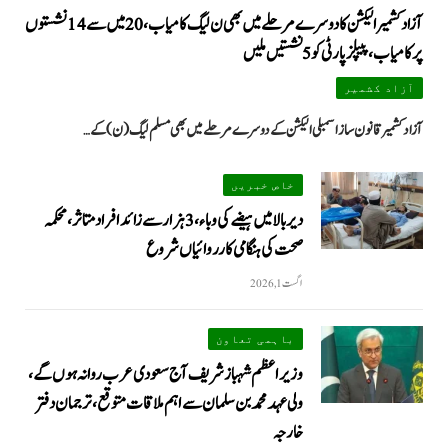
آزاد کشمیر الیکشن کا دوسرے مرحلے میں بھی ن لیگ کامیاب، 20 میں سے 14 نشستوں
پر کامیاب، پیپلزپارٹی کو 5 نشستیں ملیں
آزاد کشمیر
آزاد کشمیر قانون ساز اسمبلی الیکشن کے دوسرے مرحلے میں بھی مسلم لیگ (ن) کے…
خاص خبریں
دیر بالا میں ہیضے کی وباء، 3 ہزار سے زائد افراد متاثر، محکمہ
صحت کی ہنگامی کارروائیاں شروع
اگست 1, 2026
باہمی تعاون
وزیراعظم شہباز شریف آج سعودی عرب روانہ ہوں گے،
ولی عہد محمد بن سلمان سے اہم ملاقات متوقع، ترجمان دفتر
خارجہ