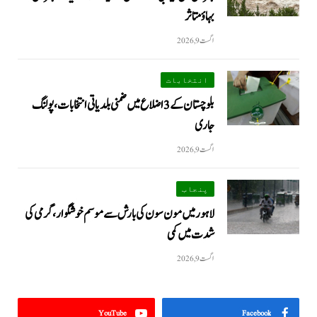
بہاؤ متاثر
اگست 9, 2026
انتخابات
بلوچستان کے 3 اضلاع میں ضمنی بلدیاتی انتخابات، پولنگ
جاری
اگست 9, 2026
پنجاب
لاہور میں مون سون کی بارش سے موسم خوشگوار، گرمی کی
شدت میں کمی
اگست 9, 2026
YouTube
Facebook