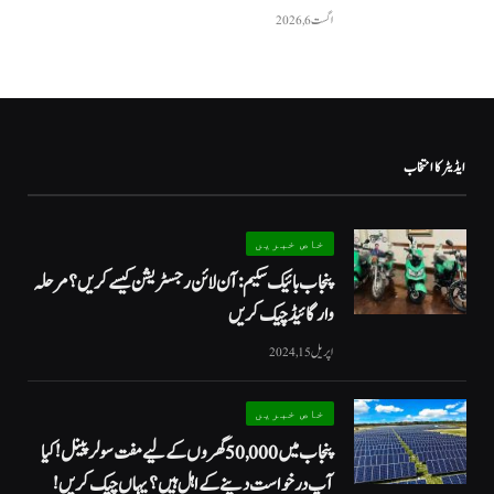
اگست 6, 2026
ایڈیٹر کا انتخاب
خاص خبریں
پنجاب بائیک سکیم: آن لائن رجسٹریشن کیسے کریں؟ مرحلہ
وار گائیڈ چیک کریں
اپریل 15, 2024
خاص خبریں
پنجاب میں 50,000 گھروں کے لیے مفت سولر پینل! کیا
آپ درخواست دینے کے اہل ہیں؟ یہاں چیک کریں!