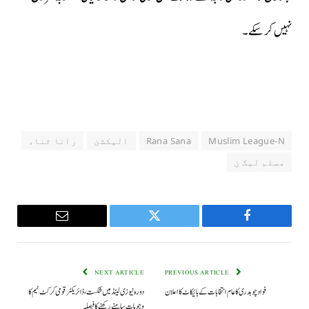
نہیں کر سکے۔
Muslim League-N
Rana Sana
الیکشن
رانا ثناء
مسلم لیگ ن
Email
Twitter
Facebook
NEXT ARTICLE
PREVIOUS ARTICLE
فواد چوہدری کا عام انتخابات کے بائیکاٹ کا اعلان
دورہ نیوزی لینڈ میں شکست، ڈائریکٹر قومی کرکٹ ٹیم کا
وجوہات سامنے رکھنے کا فیصلہ