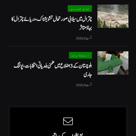
خاص خبریں
چترال میں سیلابی صورتحال تشویشناک، دریائے چترال کا
بہاؤ متاثر
اگست 9, 2026
انتخابات
بلوچستان کے 3 اضلاع میں ضمنی بلدیاتی انتخابات، پولنگ
جاری
اگست 9, 2026