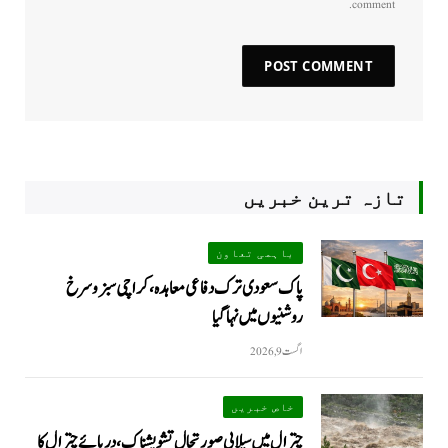
comment.
تازہ ترین خبریں
باہمی تعاون
پاک سعودی ترک دفاعی معاہدہ، کراچی سبز و سرخ
روشنیوں میں نہا گیا
اگست 9, 2026
خاص خبریں
چترال میں سیلابی صورتحال تشویشناک، دریائے چترال کا