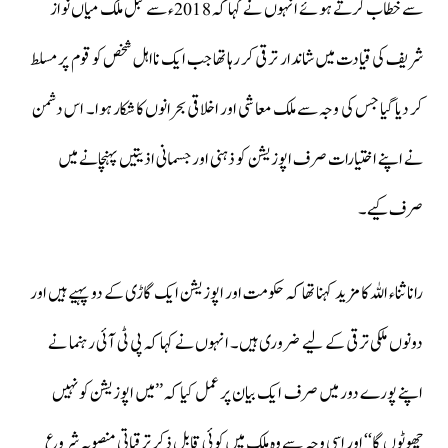
سے خطاب کرتے ہوئے انہوں نے کہا کہ 2018ء سے قبل ملک میاں نواز
شریف کی قیادت میں شاندار ترقی کر رہا تھا جب ایک نااہل شخص کو قوم پر مسلط
کر دیا گیا جس کی وجہ سے ملک معاشی اور اخلاقی بحرانوں کا شکار ہوا۔ اس دشمن
نے اپنے اختیارات صرف اپوزیشن کو ذہنی اور جسمانی اذیتیں پہنچانے میں
صرف کیے۔
رانا ثناء اللہ کا مزید کہنا تھا کہ حکومت اور اپوزیشن ایک گاڑی کے دو پہیے ہیں اور
دونوں ملکی ترقی کے لیے ضروری ہیں۔ انہوں نے کہا کہ پی ٹی آئی رہنما نے
اپنے پورے دور میں صرف ایک بیان پر عمل کیا کہ ’’میں اپوزیشن کو نہیں
چھوٹوں گا‘‘ اور اسی وجہ سے وہ ملک میں کوئی قابل ذکر ترقیاتی منصوبہ شروع