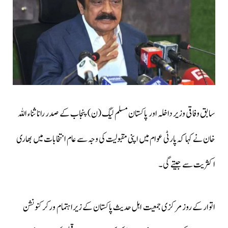
سابق وفاقی وزیر داخلہ اور پاکستان مسلم لیگ (ن) پنجاب کے صدر رانا ثناء اللہ
خان نے کہا کہ پارٹی عوام میں اپنی مقبولیت کی وجہ سے عام انتخابات میں بھاری
اکثریت سے جیتے گی۔
اتوار کے روز مرکزی جمعیت اہل حدیث پاکستان کے زیراہتمام ورکر کنونشن