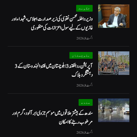
حکومت
وزیرداخلہ محسن نقوی کی زیر صدارت اجلاس، شہداء اور
غازیوں کے لیے سول اعزازات کی منظوری
اگست 8, 2026
بلوچستان
آپریشن رد الفتنہ 3: بلوچستان میں فتنۃ الہندوستان کے 3
دہشتگرد ہلاک
اگست 8, 2026
سندھ
سندھ کے بیشتر علاقوں میں موسم جزوی ابر آلود، گرم اور
مرطوب رہنے کا امکان
اگست 8, 2026