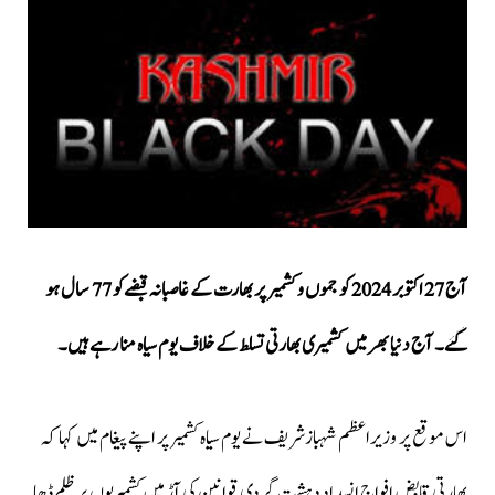
آج 27 اکتوبر 2024 کو جموں و کشمیر پر بھارت کے غاصبانہ قبضےکو 77 سال ہو
گئے۔ آج دنیا بھر میں کشمیری بھارتی تسلط کے خلاف یوم سیاہ منا رہے ہیں۔
اس موقع پر وزیراعظم شہبازشریف نے یوم سیاہ کشمیر پر اپنے پیغام میں کہا کہ
بھارتی قابض افواج انسداد دہشت گردی قوانین کی آڑ میں کشمیریوں پر ظلم ڈھا