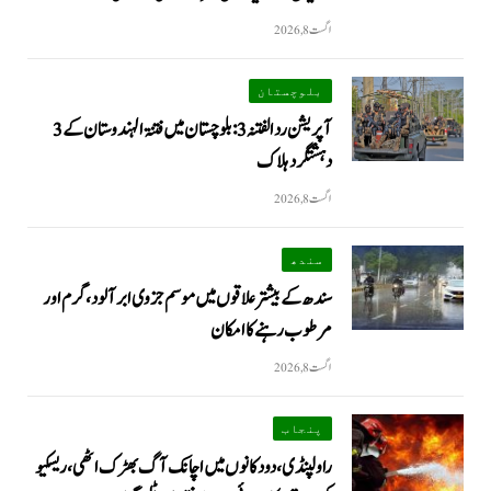
اگست 8, 2026
بلوچستان
آپریشن رد الفتنہ 3: بلوچستان میں فتنۃ الہندوستان کے 3
دہشتگرد ہلاک
اگست 8, 2026
سندھ
سندھ کے بیشتر علاقوں میں موسم جزوی ابر آلود، گرم اور
مرطوب رہنے کا امکان
اگست 8, 2026
پنجاب
راولپنڈی، دو دکانوں میں اچانک آگ بھڑک اٹھی، ریسکیو