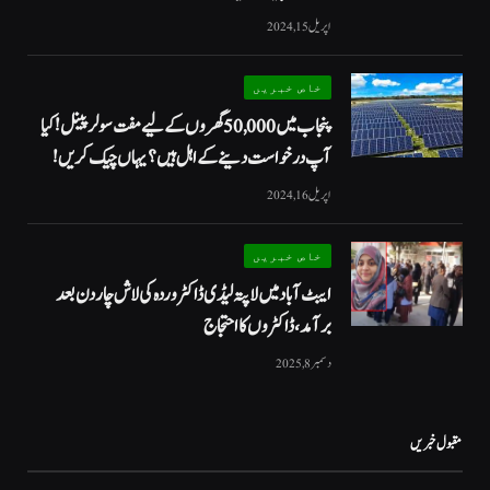
اپریل 15, 2024
خاص خبریں
پنجاب میں 50,000 گھروں کے لیے مفت سولر پینل! کیا
آپ درخواست دینے کے اہل ہیں؟ یہاں چیک کریں!
اپریل 16, 2024
خاص خبریں
ایبٹ آباد میں لاپتہ لیڈی ڈاکٹر وردہ کی لاش چار دن بعد
برآمد، ڈاکٹروں کا احتجاج
دسمبر 8, 2025
مقبول خبریں