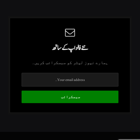
نئے فالو اپ کے ساتھ
ہمارے نیوز لیٹر کو سبسکرائب کریں۔