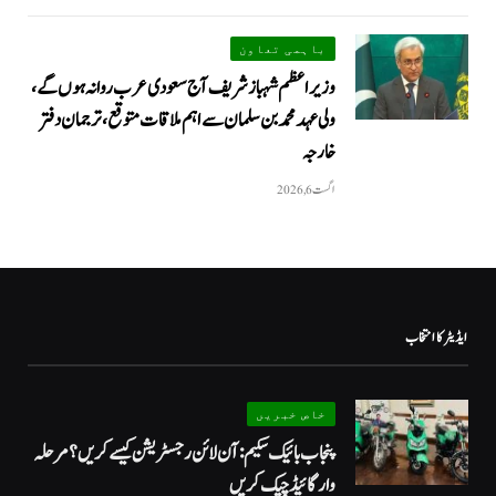
باہمی تعاون
وزیراعظم شہباز شریف آج سعودی عرب روانہ ہوں گے،
ولی عہد محمد بن سلمان سے اہم ملاقات متوقع، ترجمان دفتر
خارجہ
اگست 6, 2026
ایڈیٹر کا انتخاب
خاص خبریں
پنجاب بائیک سکیم: آن لائن رجسٹریشن کیسے کریں؟ مرحلہ
وار گائیڈ چیک کریں