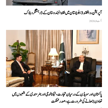
آپریشن رد الفتنہ 3: بلوچستان میں فتنۃ الہندوستان کے 3 دہشتگرد ہلاک
اگست 8, 2026
پاکستان اور سویڈن کے درمیان تجارت، ٹیکنالوجی اور ہنرمندی کے شعبوں میں
تعاون بڑھانے کی ضرورت ہے، صدر مملکت