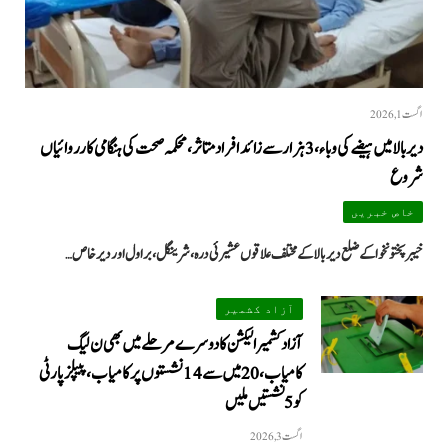
اگست 1, 2026
دیر بالا میں ہیضے کی وباء، 3 ہزار سے زائد افراد متاثر، محکمہ صحت کی ہنگامی کارروائیاں
شروع
خاص خبریں
خیبرپختونخوا کے ضلع دیر بالا کے مختلف علاقوں عشیرئی درہ، شرینگل، براول اور دیر خاص…
آزاد کشمیر
آزاد کشمیر الیکشن کا دوسرے مرحلے میں بھی ن لیگ
کامیاب، 20 میں سے 14 نشستوں پر کامیاب، پیپلزپارٹی
کو 5 نشستیں ملیں
اگست 3, 2026