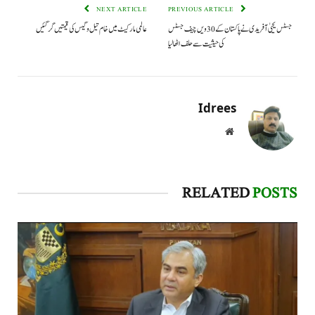
NEXT ARTICLE
PREVIOUS ARTICLE
جسٹس یحییٰ آفریدی نے پاکستان کے 30ویں چیف جسٹس
عالمی مارکیٹ میں خام تیل و گیس کی قیمتیں گر گئیں
کی حیثیت سے حلف اٹھا لیا
Idrees
Website
RELATED
POSTS