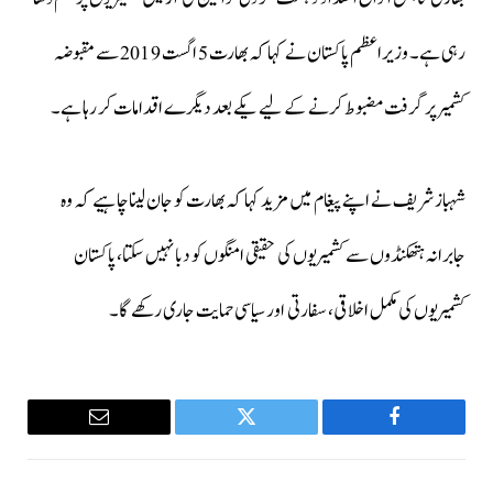
رہی ہے۔ وزیراعظم پاکستان نے کہا کہ بھارت 5 اگست 2019 سے مقبوضہ
کشمیر پر گرفت مضبوط کرنے کے لیے یکے بعد دیگرے اقدامات کر رہا ہے۔
شہباز شریف نے اپنے پیغام میں مزید کہا کہ بھارت کو جان لینا چاہیے کہ وہ
جابرانہ ہتھکنڈوں سے کشمیریوں کی حقیقی امنگوں کو دبا نہیں سکتا، پاکستان
کشمیریوں کی مکمل اخلاقی، سفارتی اور سیاسی حمایت جاری رکھے گا۔
Email
Twitter
Facebook