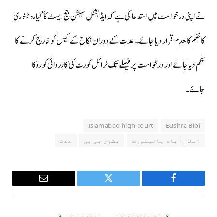
نے اپنی درخواست میں استدعا کی ہے کہ ایڈیشنل سیشن جج ایسٹ کا گیارہ جنوری
کا حکم کالعدم قرار دیا جائے۔ عدت کے دوران نکاح کے کیس کو خارج کرنے کا
حکم دیا جائے اور درخواست پر فیصلے تک ٹرائل کورٹ کی کارروائی کو روکا
جائے۔
Islamabad high court
Bushra Bibi
اسلام آباد ہائیکورٹ
بشری بی بی
عدت
Email
Twitter
Facebook