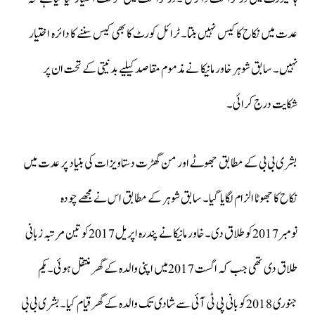
عدت میں نکاح کا کیس نہیں بنتا۔ ٹرائل کورٹ کا بھی کیس سننے کا دائرہ اختیار
نہیں۔ سابق شوہر خاور مانیکا نے مذموم مقاصد کیلیے بدنیتی کے تحت ان پر
شکایت درج کرائی۔
بشری بی بی کے مطابق جھوٹے اور من گھڑت دستاویزات کی بنیاد پر عدت میں
نکاح کا جھوٹا الزام لگایا گیا۔ سابق شوہر کے مطابق اس نے مجھے چودہ
نومبر2017کو طلاق دی۔خاور مانیکا نے پندرہ اپریل 2017کو تین مرتبہ زبانی
طلاق دی تھی جب کہ اگست 2017میں اپنی والدہ کے گھر منتقل ہوئی۔یکم
جنوری 2018کو بانی پی ٹی آئی سے شادی تک والدہ کے گھرقیام کیا۔بشری بی بی