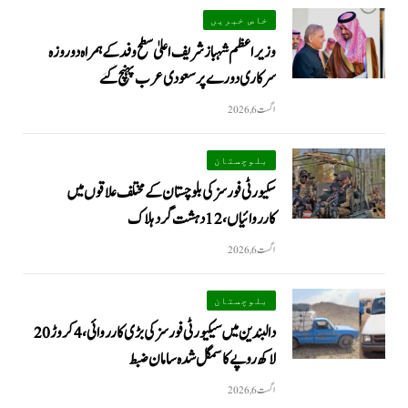
خاص خبریں
وزیراعظم شہبازشریف اعلیٰ سطح وفد کے ہمراہ دو روزه
سرکاری دورے پر سعودی عرب پہنچ گئے
اگست 6, 2026
بلوچستان
سکیورٹی فورسز کی بلوچستان کے مختلف علاقوں میں
کارروائیاں ، 12 دہشت گرد ہلاک
اگست 6, 2026
بلوچستان
دالبندین میں سیکیورٹی فورسز کی بڑی کارروائی، 4 کروڑ 20
لاکھ روپے کا سمگل شدہ سامان ضبط
اگست 6, 2026