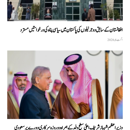
افغانستان کے سابق دو جرنیلوں کی پاکستان میں سیاسی پناہ کی درخواستیں مسترد
اگست 6, 2026
وزیراعظم شہبازشریف اعلیٰ سطح وفد کے ہمراہ دو روزه سرکاری دورے پر سعودی