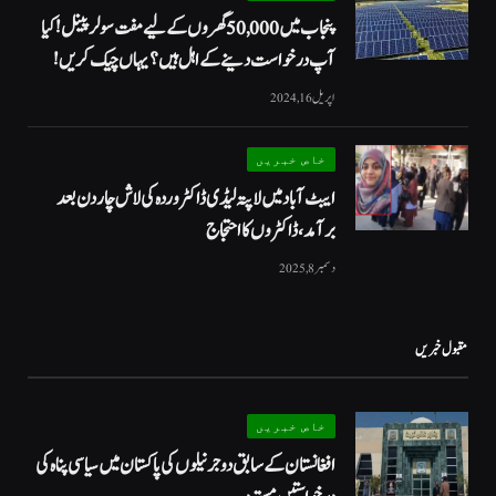
پنجاب میں 50,000 گھروں کے لیے مفت سولر پینل! کیا
آپ درخواست دینے کے اہل ہیں؟ یہاں چیک کریں!
اپریل 16, 2024
خاص خبریں
ایبٹ آباد میں لاپتہ لیڈی ڈاکٹر وردہ کی لاش چار دن بعد
برآمد، ڈاکٹروں کا احتجاج
دسمبر 8, 2025
مقبول خبریں
خاص خبریں
افغانستان کے سابق دو جرنیلوں کی پاکستان میں سیاسی پناہ کی