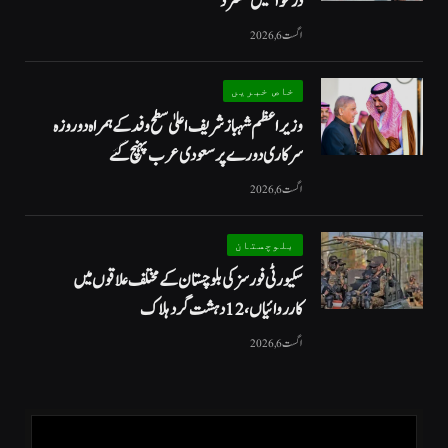
درخواستیں مسترد
اگست 6, 2026
خاص خبریں
وزیراعظم شہبازشریف اعلیٰ سطح وفد کے ہمراہ دو روزه
سرکاری دورے پر سعودی عرب پہنچ گئے
اگست 6, 2026
بلوچستان
سکیورٹی فورسز کی بلوچستان کے مختلف علاقوں میں
کارروائیاں ، 12 دہشت گرد ہلاک
اگست 6, 2026