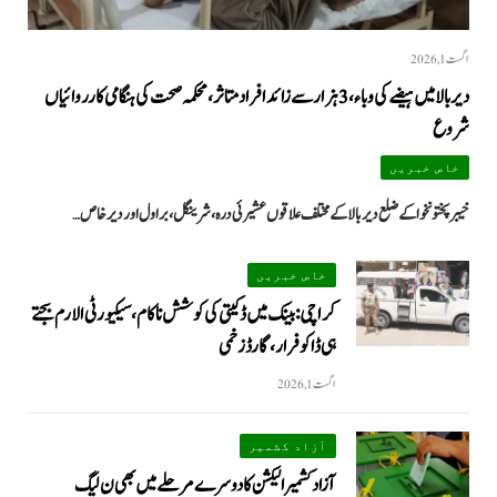
اگست 1, 2026
دیر بالا میں ہیضے کی وباء، 3 ہزار سے زائد افراد متاثر، محکمہ صحت کی ہنگامی کارروائیاں
شروع
خاص خبریں
خیبرپختونخوا کے ضلع دیر بالا کے مختلف علاقوں عشیرئی درہ، شرینگل، براول اور دیر خاص…
خاص خبریں
کراچی: بینک میں ڈکیتی کی کوشش ناکام، سیکیورٹی الارم بجتے
ہی ڈاکو فرار، گارڈ زخمی
اگست 1, 2026
آزاد کشمیر
آزاد کشمیر الیکشن کا دوسرے مرحلے میں بھی ن لیگ