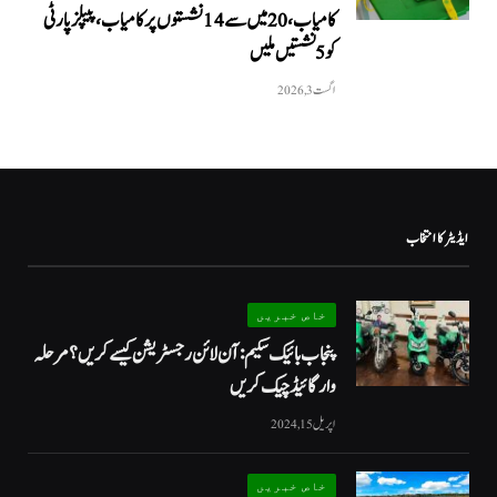
کامیاب، 20 میں سے 14 نشستوں پر کامیاب، پیپلزپارٹی
کو 5 نشستیں ملیں
اگست 3, 2026
ایڈیٹر کا انتخاب
خاص خبریں
پنجاب بائیک سکیم: آن لائن رجسٹریشن کیسے کریں؟ مرحلہ
وار گائیڈ چیک کریں
اپریل 15, 2024
خاص خبریں