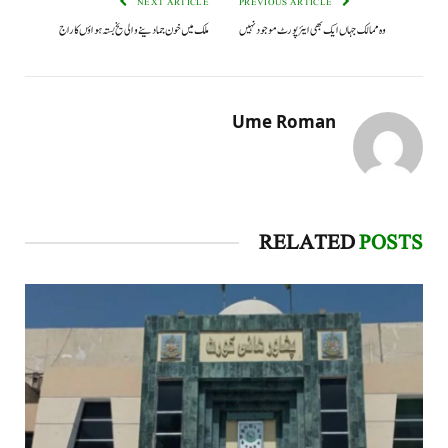
NEXT ARTICLE
PREVIOUS ARTICLE
وہ ممالک جہاں ایک بھی ایئرپورٹ موجود نہیں
ملک میں خون جمادینے والی یخ بستہ ہواؤں کا راج
Ume Roman
RELATED
POSTS