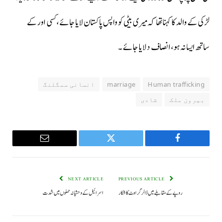
لڑکی کے والد کا کہناتھا کہ میری بیٹی کو واپس پاکستان لایا جائے ، کسی اور کے
ساتھ ایسا نہ ہو، انصاف دلایا جائے ۔
Human trafficking
marriage
انسانی سمگلنگ
بیرون ملک
شادی
Email
Twitter
Facebook
NEXT ARTICLE
PREVIOUS ARTICLE
روپے کے مقابلے میں ڈالر گراوٹ کا شکار
اسرائیل کے وحشیانہ حملوں میں شدت