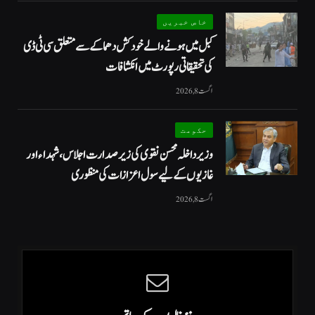
خاص خبریں
کبل میں ہونے والے خودکش دھماکے سے متعلق سی ٹی ڈی
کی تحقیقاتی رپورٹ میں انکشافات
اگست 8, 2026
حکومت
وزیرداخلہ محسن نقوی کی زیر صدارت اجلاس، شہداء اور
غازیوں کے لیے سول اعزازات کی منظوری
اگست 8, 2026