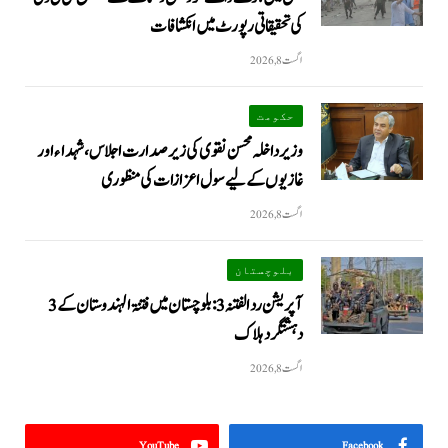
کی تحقیقاتی رپورٹ میں انکشافات
اگست 8, 2026
حکومت
وزیرداخلہ محسن نقوی کی زیر صدارت اجلاس، شہداء اور
غازیوں کے لیے سول اعزازات کی منظوری
اگست 8, 2026
بلوچستان
آپریشن رد الفتنہ 3: بلوچستان میں فتنۃ الہندوستان کے 3
دہشتگرد ہلاک
اگست 8, 2026
YouTube
Facebook