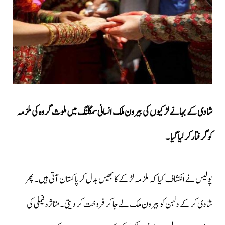
شادی کے بہانے لڑکیوں کی بیرون ملک انسانی سمگلنگ میں ملوث گروہ کی ملزمہ
کوگرفتارکر لیا گیا ۔
پولیس نے انکشاف کیا کہ ملزمہ لڑکے کا بھیس بدل کر پاکستان آتی ہیں۔ پھر
شادی کر کے دلہن کو بیرون ملک لے جا کر فروخت کر دیتی۔متاثرہ فیملی کی