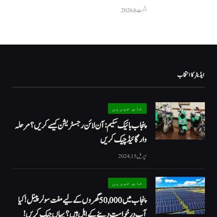
اگست 6, 2026
ایڈیٹر کا انتخاب
خاص خبریں
پنجاب بائیک سکیم: آن لائن رجسٹریشن کیسے کریں؟ مرحلہ
وار گائیڈ چیک کریں
اپریل 15, 2024
خاص خبریں
پنجاب میں 50,000 گھروں کے لیے مفت سولر پینل! کیا
آپ درخواست دینے کے اہل ہیں؟ یہاں چیک کریں!