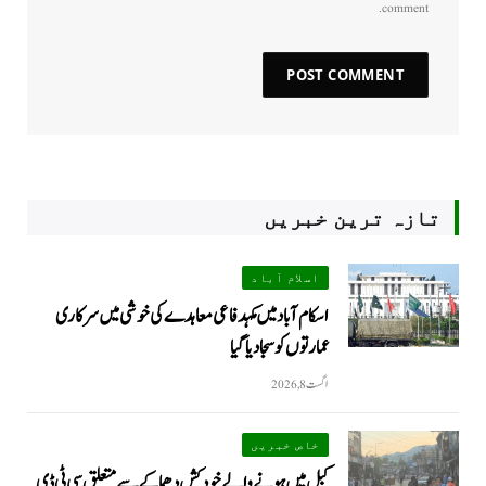
comment.
تازہ ترین خبریں
اسلام آباد
اسکام آباد میں مکہدفاعی معاہدے کی خوشی میں سرکاری
عمارتوں کو سجا دیا گیا
اگست 8, 2026
خاص خبریں
کبل میں ہونے والے خودکش دھماکے سے متعلق سی ٹی ڈی