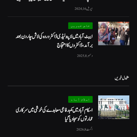
اپریل 16, 2024
خاص خبریں
ایبٹ آباد میں لاپتہ لیڈی ڈاکٹر وردہ کی لاش چار دن بعد
برآمد، ڈاکٹروں کا احتجاج
دسمبر 8, 2025
مقبول خبریں
اسلام آباد
اسکام آباد میں مکہدفاعی معاہدے کی خوشی میں سرکاری
عمارتوں کو سجا دیا گیا
اگست 8, 2026