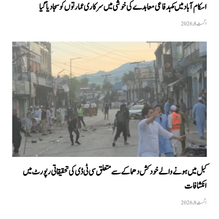
اسکام آباد میں مکہدفاعی معاہدے کی خوشی میں سرکاری عمارتوں کو سجا دیا گیا
اگست 8, 2026
کبل میں ہونے والے خودکش دھماکے سے متعلق سی ٹی ڈی کی تحقیقاتی رپورٹ میں
انکشافات
اگست 8, 2026