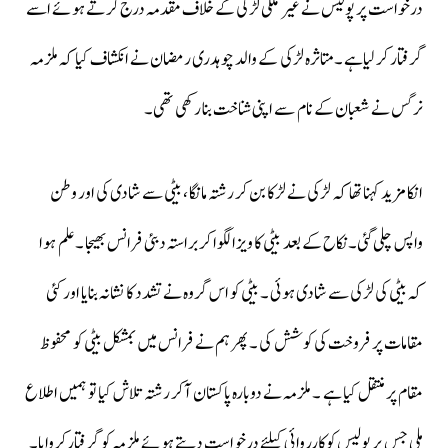
درخواست پر پولیس نے غیر ملکی لڑکی کے خلاف مقدمہ درج کر تے ہوئے اسے
گرفتار کر لیاہے ۔متاثرہ لڑکی کے والد چوہدری رمضان نے انکشاف کیا کہ ملزمہ
نرگس نے شعبان کے نام سے اپنی شناخت بنا رکھی تھی۔
انکا مزید کہنا تھا کہ لڑکی نے لڑکا بن کر رشتہ مانگا ، بیٹی سے شادی کی اور وطن
واپس چلی گئی۔نکاح کے بعد بیٹی کا ویزا لگوا کر براستہ دبئی فرانس بھیجا ۔علم ہوا
کہ بیٹی کی لڑکی سے شادی ہوئی ۔ بیٹی کو اس گروہ نے تشدد کا نشانہ بنایا اور کئی
مقامات پر فروخت کی کوشش کی ۔ پھر ہم نے فرانس میں بمشکل بیٹی کو محفوظ
مقام پر منتقل کیا ہے ۔ ملزمہ نے دوبارہ پاکستان آکر رشتہ تلاش کیا تو ہمیں اطلاع
ملی جس پر پولیس کوکارروائی کیلئے درخواست دیتے ہوئے ملزمہ کو گرفتارکروایا۔