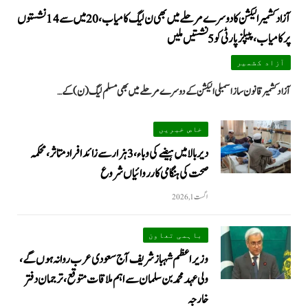
آزاد کشمیر الیکشن کا دوسرے مرحلے میں بھی ن لیگ کامیاب، 20 میں سے 14 نشستوں
پر کامیاب، پیپلزپارٹی کو 5 نشستیں ملیں
آزاد کشمیر
آزاد کشمیر قانون ساز اسمبلی الیکشن کے دوسرے مرحلے میں بھی مسلم لیگ (ن) کے…
خاص خبریں
دیر بالا میں ہیضے کی وباء، 3 ہزار سے زائد افراد متاثر، محکمہ
صحت کی ہنگامی کارروائیاں شروع
اگست 1, 2026
باہمی تعاون
وزیراعظم شہباز شریف آج سعودی عرب روانہ ہوں گے،
ولی عہد محمد بن سلمان سے اہم ملاقات متوقع، ترجمان دفتر
خارجہ