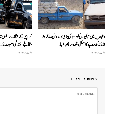
دالبندین میں سیکیورٹی فورسز کی بڑی کارروائی، 4 کروڑ
کراچی کے مختلف علاقوں می
20 لاکھ روپے کا سمگل شدہ سامان ضبط
مقابلے، 8 زخمی سمیت 12 ڈاکو گرفتار
اگست 6, 2026
اگست 6, 2026
LEAVE A REPLY