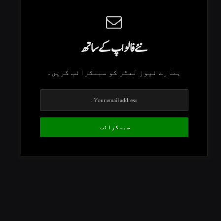
نئے فالو اپ کے ساتھ
ہمارے نیوز لیٹر کو سبسکرائب کریں۔