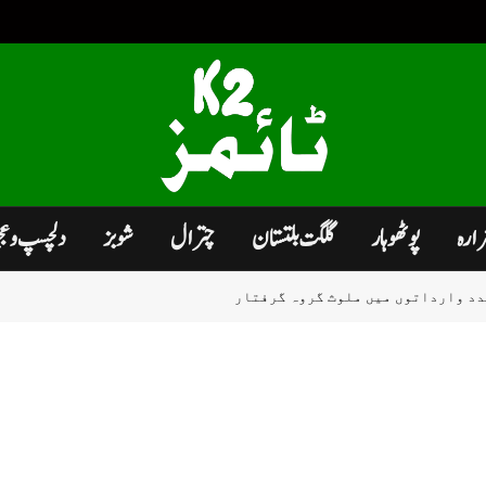
زارہ
پوٹھوہار
گلگت بلتستان
چترال
شوبز
دلچسپ و ع
دد وارداتوں میں ملوث گروہ گرفتار