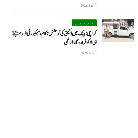
اگست 3, 2026
خاص خبریں
کراچی: بینک میں ڈکیتی کی کوشش ناکام، سیکیورٹی الارم بجتے
ہی ڈاکو فرار، گارڈ زخمی
اگست 1, 2026