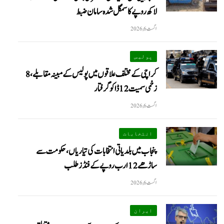
لاکھ روپے کا سمگل شدہ سامان ضبط
اگست 6, 2026
پولیس
کراچی کے مختلف علاقوں میں پولیس کے مبینہ مقابلے، 8
زخمی سمیت 12 ڈاکو گرفتار
اگست 6, 2026
انتخابات
پنجاب میں بلدیاتی انتخابات کی تیاریاں، حکومت سے
ساڑھے 12 ارب روپے کے فنڈز طلب
اگست 6, 2026
ایران