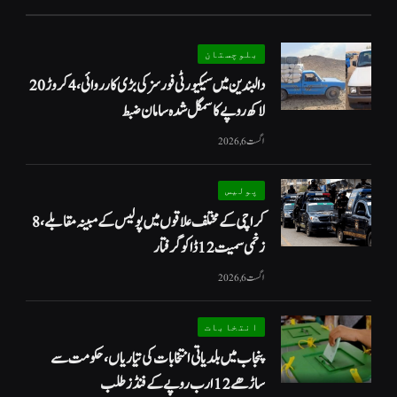
بلوچستان
دالبندین میں سیکیورٹی فورسز کی بڑی کارروائی، 4 کروڑ 20
لاکھ روپے کا سمگل شدہ سامان ضبط
اگست 6, 2026
پولیس
کراچی کے مختلف علاقوں میں پولیس کے مبینہ مقابلے، 8
زخمی سمیت 12 ڈاکو گرفتار
اگست 6, 2026
انتخابات
پنجاب میں بلدیاتی انتخابات کی تیاریاں، حکومت سے
ساڑھے 12 ارب روپے کے فنڈز طلب