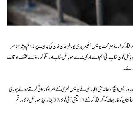
چوری کی متعدد وارداتوں میں ملوث 02 رکنی گروہ گرفتار کر لیا۔ڈسڑکٹ پولیس آفیسر ہری پور فرحان خان کی ہدایت پر جرائم پیشہ عناصر
بائل فون شاپ،ٹی ایم اے مارکیٹ سے موبائل شاپ اور تلوکر روڈ سے مختلف اوقات
 ہوئے۔
 ایس ایچ او تھانہ سٹی اعجاز علی نے پولیس نفری کے ہمراہ کاروائی کرتے ہوئے چوری
کے واقعات میں ملوث دو رکنی چور گروہ فہد ولد زاہد اور لقمان ولد اکثر ساکنان کوکا ریحانہ کو گرفتار کر کے 17 قیمتی آئی فونز،27 اینڈ رائیڈ موبائل فونز،رقم