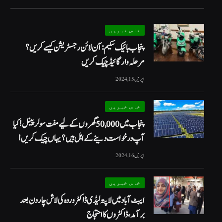
خاص خبریں
پنجاب بائیک سکیم: آن لائن رجسٹریشن کیسے کریں؟
مرحلہ وار گائیڈ چیک کریں
اپریل 15, 2024
خاص خبریں
پنجاب میں 50,000 گھروں کے لیے مفت سولر پینل! کیا
آپ درخواست دینے کے اہل ہیں؟ یہاں چیک کریں!
اپریل 16, 2024
خاص خبریں
ایبٹ آباد میں لاپتہ لیڈی ڈاکٹر وردہ کی لاش چار دن بعد
برآمد، ڈاکٹروں کا احتجاج