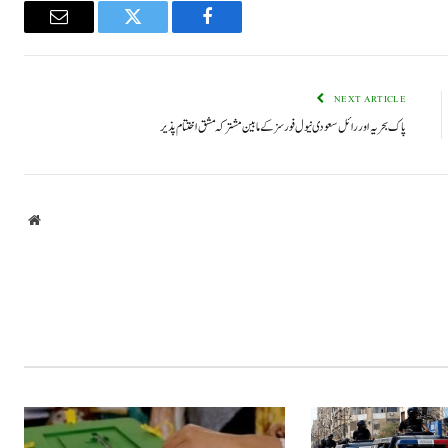
Email
Twitter
Facebook
NEXT ARTICLE
پاک بحریہ اور رائل سعودی نیول فورسز کے مابین مشترکہ مشق اختتام پذیر
bsite