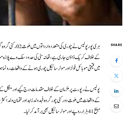
ہری پور پولیس نے 
SHARE
کے خلاف کریک ڈاؤن جاری ہے،تھانہ سٹی کی حدود سلک وے پلازہ مو
میں قیمتی موبائل فونز اور موٹرسائیکل چوری ہونے کے واقعات رونما
پولیس نے رپورٹ پر ملزمان کے خلاف مقدمات درج کیے اور منگل کے روز
مبلغ 41 ہزار روپے اور موٹرسائیکل بھی برآمد کرلیا۔