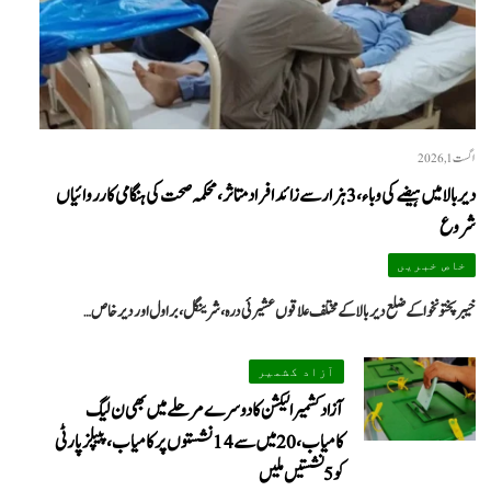
اگست 1, 2026
دیر بالا میں ہیضے کی وباء، 3 ہزار سے زائد افراد متاثر، محکمہ صحت کی ہنگامی کارروائیاں
شروع
We
خاص خبریں
خیبرپختونخوا کے ضلع دیر بالا کے مختلف علاقوں عشیرئی درہ، شرینگل، براول اور دیر خاص…
آزاد کشمیر
آزاد کشمیر الیکشن کا دوسرے مرحلے میں بھی ن لیگ
کامیاب، 20 میں سے 14 نشستوں پر کامیاب، پیپلزپارٹی
کو 5 نشستیں ملیں