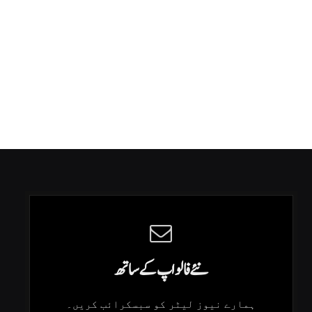
نئے فالو اپ کے ساتھ
ہمارے نیوز لیٹر کو سبسکرائب کریں۔