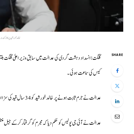
خالد خورشید پر 6 لاکھ روپے جرمانہ بھی عائد کردیا گیا ۔
SHARE
گلگت: انسداد دہشت گردی کی عدالت میں سابق وزیر اعلیٰ گلگت بلتس
کیس کی سماعت ہوئی ۔
عدالت نے جرم ثابت ہونے پر خالد خورشید کو 34 سال قیدکی سزا اور 6 لاکھ روپے جرمانہ بھی عائد کردیا ۔
عدالت نے آئی جی پولیس کو حکم دیا کہ مجرم کو گرفتار کرکے جیل منتقل