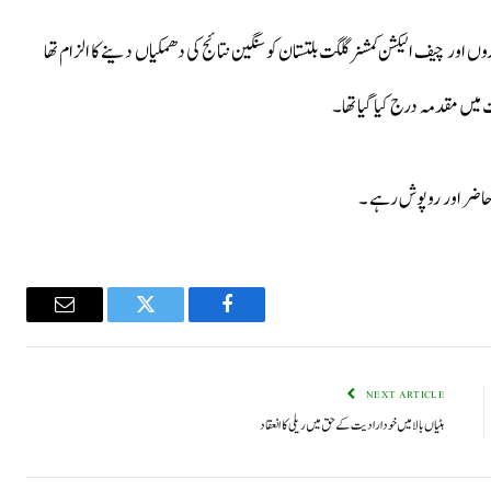
ئی 2024 کو جلسے میں سکیورٹی اداروں اور چیف الیکشن کمشنر گلگت بلتستان کو سنگین نتائج کی دھمکیاں دینے کا الزام تھا
یں مقدمہ درج کیا گیا تھا۔
 حاضر اور روپوش رہے ۔
Email
Twitter
Facebook
NEXT ARTICLE
ہٹیاں بالامیں خودارادیت کے حق میں ریلی کا انعقاد