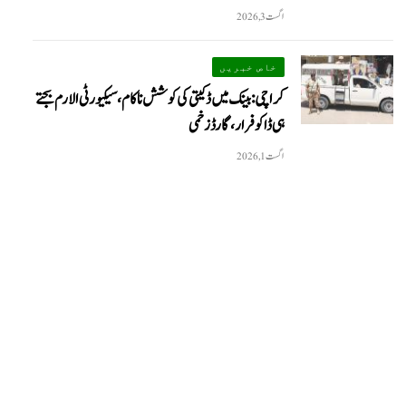
اگست 3, 2026
خاص خبریں
کراچی: بینک میں ڈکیتی کی کوشش ناکام، سیکیورٹی الارم بجتے
ہی ڈاکو فرار، گارڈ زخمی
اگست 1, 2026