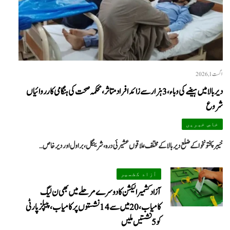
اگست 1, 2026
دیر بالا میں ہیضے کی وباء، 3 ہزار سے زائد افراد متاثر، محکمہ صحت کی ہنگامی کارروائیاں
شروع
خاص خبریں
خیبرپختونخوا کے ضلع دیر بالا کے مختلف علاقوں عشیرئی درہ، شرینگل، براول اور دیر خاص…
آزاد کشمیر
آزاد کشمیر الیکشن کا دوسرے مرحلے میں بھی ن لیگ
کامیاب، 20 میں سے 14 نشستوں پر کامیاب، پیپلزپارٹی
کو 5 نشستیں ملیں