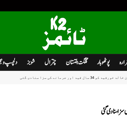
زارہ
پوٹھوہار
گلگت بلتستان
چترال
شوبز
دلچسپ و ع
قید اور جرمانے کی سزا سنادی گئی