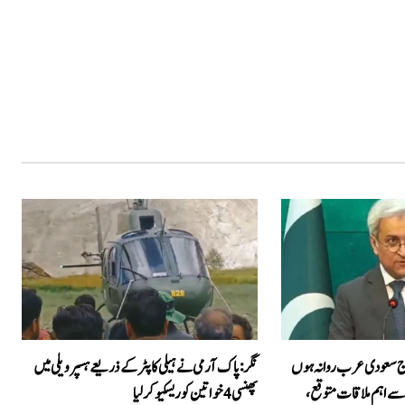
ج سعودی عرب روانہ ہوں
نگر: پاک آرمی نے ہیلی کاپٹر کے ذریعے ہسپر ویلی میں
 سے اہم ملاقات متوقع،
پھنسی 4 خواتین کو ریسکیو کرلیا