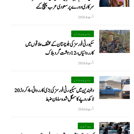
سرکاری دورے پر سعودی عرب پہنچ گئے
اگست 6, 2026
بلوچستان
سکیورٹی فورسز کی بلوچستان کے مختلف علاقوں میں
کارروائیاں ، 12 دہشت گرد ہلاک
اگست 6, 2026
بلوچستان
دالبندین میں سیکیورٹی فورسز کی بڑی کارروائی، 4 کروڑ 20
لاکھ روپے کا سمگل شدہ سامان ضبط
اگست 6, 2026
پولیس