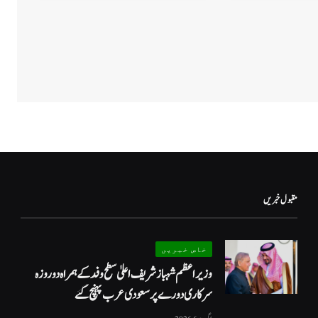
مقبول خبریں
خاص خبریں
وزیراعظم شہبازشریف اعلیٰ سطح وفد کے ہمراہ دو روزه
سرکاری دورے پر سعودی عرب پہنچ گئے