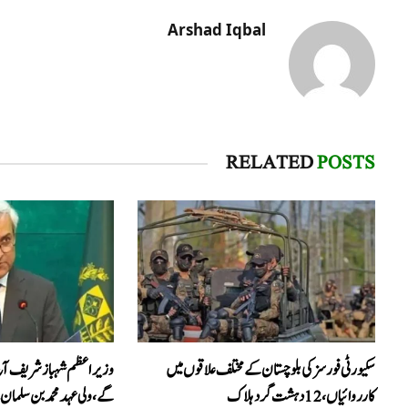
Arshad Iqbal
RELATED
POSTS
سکیورٹی فورسز کی بلوچستان کے مختلف علاقوں میں
وزیراعظم شہباز شریف آ
کارروائیاں ، 12 دہشت گرد ہلاک
گے، ولی عہد محمد بن سلمان