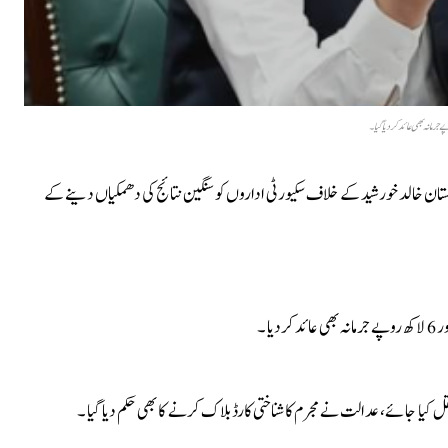
تان خالد خورشید کے خلاف سکیورٹی اداروں کو سنگین نتائج کی دھمکیاں دینے کے
 کیا جائے، عدالت نے مجرم کا شناختی کارڈ بلاک کرنے کا بھی حکم دیا گیا ۔