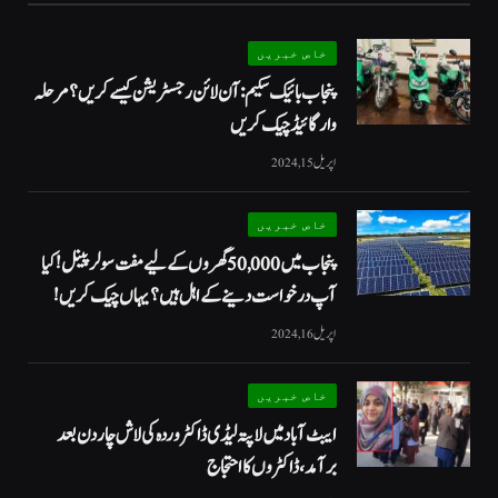
خاص خبریں
پنجاب بائیک سکیم: آن لائن رجسٹریشن کیسے کریں؟ مرحلہ
وار گائیڈ چیک کریں
اپریل 15, 2024
خاص خبریں
پنجاب میں 50,000 گھروں کے لیے مفت سولر پینل! کیا
آپ درخواست دینے کے اہل ہیں؟ یہاں چیک کریں!
اپریل 16, 2024
خاص خبریں
ایبٹ آباد میں لاپتہ لیڈی ڈاکٹر وردہ کی لاش چار دن بعد
برآمد، ڈاکٹروں کا احتجاج