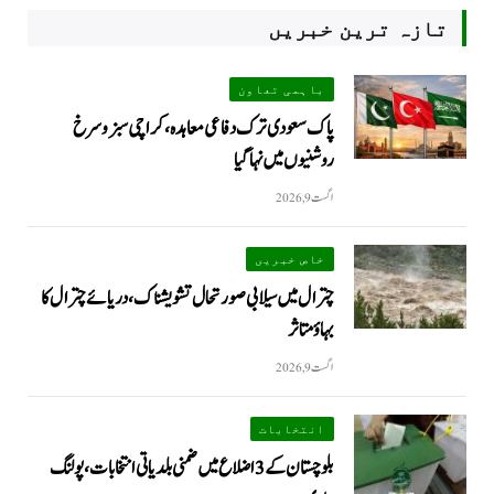
تازہ ترین خبریں
باہمی تعاون
پاک سعودی ترک دفاعی معاہدہ، کراچی سبز و سرخ
روشنیوں میں نہا گیا
اگست 9, 2026
خاص خبریں
چترال میں سیلابی صورتحال تشویشناک، دریائے چترال کا
بہاؤ متاثر
اگست 9, 2026
انتخابات
بلوچستان کے 3 اضلاع میں ضمنی بلدیاتی انتخابات، پولنگ