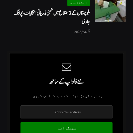
انتخابات
بلوچستان کے 3 اضلاع میں ضمنی بلدیاتی انتخابات، پولنگ
جاری
اگست 9, 2026
نئے فالو اپ کے ساتھ
ہمارے نیوز لیٹر کو سبسکرائب کریں۔