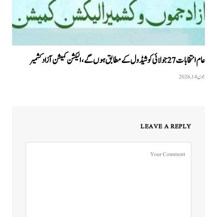
عام انتخابات27 جولائی کو شیڈول کے مطابق ہوں گے، الیکشن کمیشن آزاد کشمیر
جون 14, 2026
LEAVE A REPLY