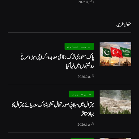
دسمبر 8, 2025
مقبول خبریں
باہمی تعاون
پاک سعودی ترک دفاعی معاہدہ، کراچی سبز و سرخ
روشنیوں میں نہا گیا
اگست 9, 2026
خاص خبریں
چترال میں سیلابی صورتحال تشویشناک، دریائے چترال کا
بہاؤ متاثر
اگست 9, 2026