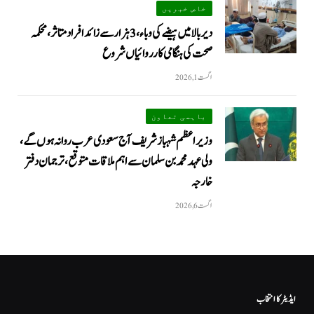
خاص خبریں
دیر بالا میں ہیضے کی وباء، 3 ہزار سے زائد افراد متاثر، محکمہ
صحت کی ہنگامی کارروائیاں شروع
اگست 1, 2026
باہمی تعاون
وزیراعظم شہباز شریف آج سعودی عرب روانہ ہوں گے،
ولی عہد محمد بن سلمان سے اہم ملاقات متوقع، ترجمان دفتر
خارجہ
اگست 6, 2026
ایڈیٹر کا انتخاب