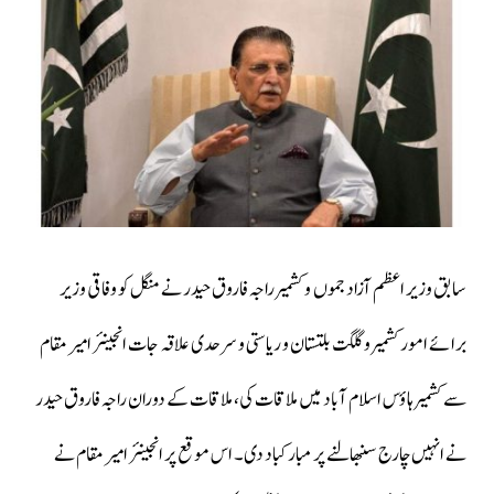
سابق وزیر اعظم آزاد جموں و کشمیر راجہ فاروق حیدر نے منگل کو وفاقی وزیر
برائے امور کشمیر و گلگت بلتستان و ریاستی و سرحدی علاقہ جات انجینئر امیر مقام
سے کشمیر ہاؤس اسلام آباد میں ملاقات کی، ملاقات کے دوران راجہ فاروق حیدر
نے انہیں چارج سنبھالنے پر مبارکباد دی۔ اس موقع پر انجینئر امیر مقام نے