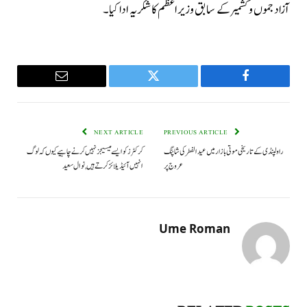
آزاد جموں و کشمیر کے سابق وزیراعظم کا شکریہ ادا کیا۔
Email
Twitter
Facebook
NEXT ARTICLE
PREVIOUS ARTICLE
راولپنڈی کے تاریخی موتی بازار میں عید الفطر کی شاپنگ
کرکٹرز کو ایسے میسیجز نہیں کرنے چاہیے کیوں کہ لوگ
عروج پر
انہیں آئیڈیلائز کرتے ہیں, نوال سعید
Ume Roman