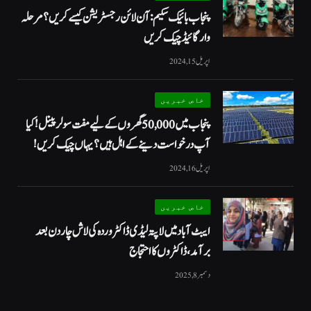
پنجاب بائیک سکیم: آن لائن رجسٹریشن کیسے کریں؟ مرحلہ
وار گائیڈ چیک کریں
اپریل 15, 2024
خاص خبریں
پنجاب میں 50,000 گھروں کے لیے مفت سولر پینل! کیا
آپ درخواست دینے کے اہل ہیں؟ یہاں چیک کریں!
اپریل 16, 2024
خاص خبریں
ایبٹ آباد میں لاپتہ لیڈی ڈاکٹر وردہ کی لاش چار دن بعد
برآمد، ڈاکٹروں کا احتجاج
دسمبر 8, 2025