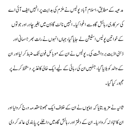
مدعیہ کے مطابق، اسلام آباد پولیس نے ملزم کی ہدایت پر انہیں ایف آئی اے
کی سرکاری رہائش گاہ سے اغوا کیا۔ انہیں نائٹ گاؤن میں بغیر چادر اور جوتوں
کے خواتین پولیس اسٹیشن لے جایا گیا، جہاں انہوں نے رات بھر جسمانی اور
ذہنی اذیت برداشت کی۔ پولیس نے ان کے موبائل فون تک ضبط کر لیا اور ان
کے والد کو بلایا گیا، جنہیں ان کی رہائی کے لیے ایک خالی کاغذ پر دستخط کرنے پر
مجبور کیا گیا۔
ثانیہ نے مزید بتایا کہ ہمایوں نے ان کے خلاف ایک جھوٹا مقدمہ درج کروایا اور
ان کا تبادلہ کروا دیا۔ ان کے دفتر اور رہائش گاہ میں داخلے پر پابندی عائد کر دی