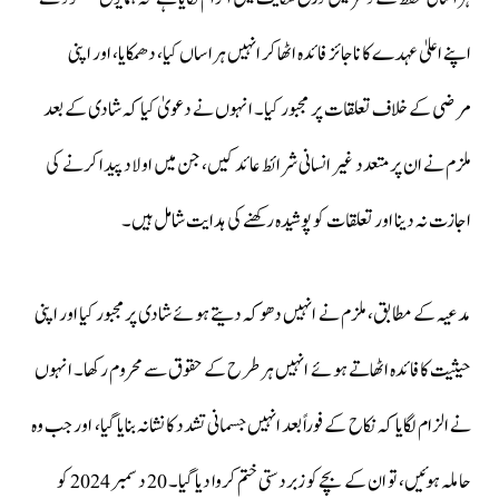
اپنے اعلیٰ عہدے کا ناجائز فائدہ اٹھا کر انہیں ہراساں کیا، دھمکایا، اور اپنی
مرضی کے خلاف تعلقات پر مجبور کیا۔ انہوں نے دعویٰ کیا کہ شادی کے بعد
ملزم نے ان پر متعدد غیر انسانی شرائط عائد کیں، جن میں اولاد پیدا کرنے کی
اجازت نہ دینا اور تعلقات کو پوشیدہ رکھنے کی ہدایت شامل ہیں۔
مدعیہ کے مطابق، ملزم نے انہیں دھوکہ دیتے ہوئے شادی پر مجبور کیا اور اپنی
حیثیت کا فائدہ اٹھاتے ہوئے انہیں ہر طرح کے حقوق سے محروم رکھا۔ انہوں
نے الزام لگایا کہ نکاح کے فوراً بعد انہیں جسمانی تشدد کا نشانہ بنایا گیا، اور جب وہ
حاملہ ہوئیں، تو ان کے بچے کو زبردستی ختم کروا دیا گیا۔ 20 دسمبر 2024 کو