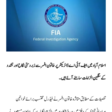
اسلام آباد میں ایف آئی اے ڈائریکٹر پر خاتون افسر سے زبردستی نکاح اور تشدد
کے سنگین الزامات سامنے آئے ہیں۔
تفصیلات کے مطابق متاثرہ خاتون افسر نے فیڈرل محتسب برائے خواتین
ہراسانی تحفظ کے دفتر میں درج شکایت میں الزام لگایا ہے کہ ہمایون مسعود نے