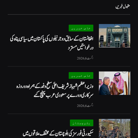
مقبول خبریں
خاص خبریں
افغانستان کے سابق دو جرنیلوں کی پاکستان میں سیاسی پناہ کی
درخواستیں مسترد
اگست 6, 2026
خاص خبریں
وزیراعظم شہبازشریف اعلیٰ سطح وفد کے ہمراہ دو روزه
سرکاری دورے پر سعودی عرب پہنچ گئے
اگست 6, 2026
بلوچستان
سکیورٹی فورسز کی بلوچستان کے مختلف علاقوں میں