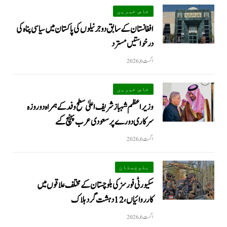
خاص خبریں
افغانستان کے سابق دو جرنیلوں کی پاکستان میں سیاسی پناہ کی
درخواستیں مسترد
اگست 6, 2026
خاص خبریں
وزیراعظم شہبازشریف اعلیٰ سطح وفد کے ہمراہ دو روزه
سرکاری دورے پر سعودی عرب پہنچ گئے
اگست 6, 2026
بلوچستان
سکیورٹی فورسز کی بلوچستان کے مختلف علاقوں میں
کارروائیاں ، 12 دہشت گرد ہلاک
اگست 6, 2026