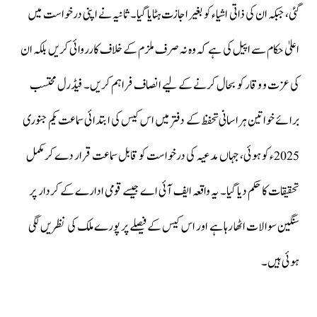
گئی، جبکہ ان کی ذاتی اشیاء کو بغیر اجازت ہٹایا گیا۔ ثانیہ نے اپنی درخواست میں
اعلیٰ حکام سے اپیل کی ہے کہ وہ نہ صرف ملزم کے خلاف کارروائی کریں بلکہ ان
کی عزت و وقار کو بحال کرنے کے لیے انصاف فراہم کریں۔ فیڈرل محتسب
برائے خواتین ہراسانی تحفظ کے دفتر میں اس کیس کی ابتدائی سماعت یکم جنوری
2025ء کو ہوئی، جہاں مدعیہ کی درخواست کو قابل سماعت قرار دے کر مکمل
تحقیقات کا حکم دیا گیا۔ یہ واقعہ ایف آئی اے جیسے قومی ادارے کے کردار پر
سنگین سوالات اٹھا رہا ہے اور اس کیس کے فیصلے پر پورے ملک کی نظریں لگی
ہوئی ہیں۔