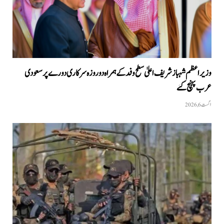
وزیراعظم شہبازشریف اعلیٰ سطح وفد کے ہمراہ دو روزه سرکاری دورے پر سعودی
عرب پہنچ گئے
اگست 6, 2026