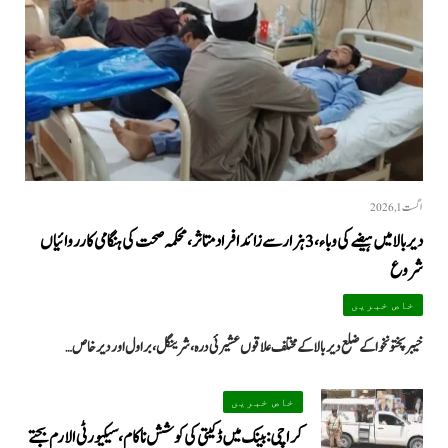
اگست 1, 2026
دیر بالا میں ہیضے کی وباء، 3 ہزار سے زائد افراد متاثر، محکمہ صحت کی ہنگامی کارروائیاں
شروع
خاص خبریں
خیبرپختونخوا کے ضلع دیر بالا کے مختلف علاقوں عشیرئی درہ، شرینگل، براول اور دیر خاص…
خاص خبریں
کراچی: بینک میں ڈکیتی کی کوشش ناکام، سیکیورٹی الارم بجتے