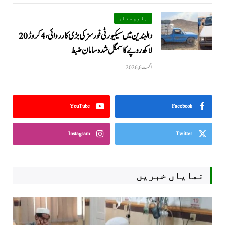
بلوچستان
دالبندین میں سیکیورٹی فورسز کی بڑی کارروائی، 4 کروڑ 20
لاکھ روپے کا سمگل شدہ سامان ضبط
اگست 6, 2026
YouTube
Facebook
Instagram
Twitter
نمایاں خبریں