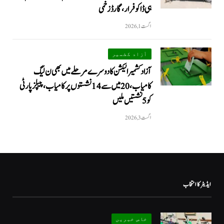
ہی ڈاکو فرار، گارڈ زخمی
اگست 1, 2026
آزاد کشمیر
آزاد کشمیر الیکشن کا دوسرے مرحلے میں بھی ن لیگ
کامیاب، 20 میں سے 14 نشستوں پر کامیاب، پیپلزپارٹی
کو 5 نشستیں ملیں
اگست 3, 2026
ایڈیٹر کا انتخاب
خاص خبریں