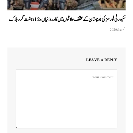
سکیورٹی فورسز کی بلوچستان کے مختلف علاقوں میں کارروائیاں ، 12 دہشت گرد ہلاک
اگست 6, 2026
LEAVE A REPLY