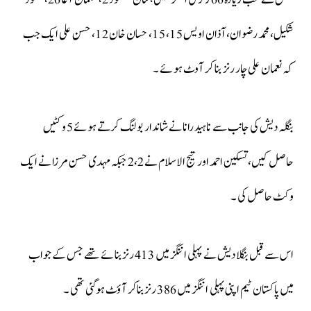
شکیل،محمد رضوان،آذان اویس 15، 15، حسان خان 12، حسن علی ایک جب
کہ نعمان علی چار رنز بنا کر آوٹ ہوئے ۔
بنگلہ دیش کی جانب سے ناہید رانا نے شاندار بولنگ کرتے ہوئے 5 وکٹیں
حاصل کیں، تسکین احمد اور تیج الاسلام نے 2،2 جبکہ مہدی حسن مرزا نے ایک
وکٹ حاصل کی ۔
اس سے قبل بنگلادیش نے پہلی اننگز میں 413 رنز بنائے تھے جس کے جواب
میں پاکستان ٹیم اپنی پہلی اننگز میں 386 رنز بناکر آؤٹ ہوگئی تھی ۔