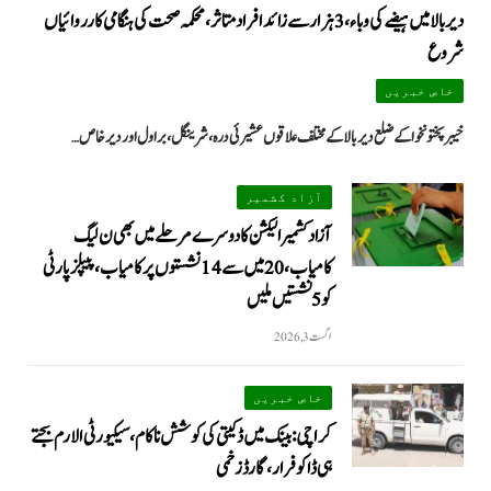
دیر بالا میں ہیضے کی وباء، 3 ہزار سے زائد افراد متاثر، محکمہ صحت کی ہنگامی کارروائیاں
شروع
خاص خبریں
خیبرپختونخوا کے ضلع دیر بالا کے مختلف علاقوں عشیرئی درہ، شرینگل، براول اور دیر خاص…
آزاد کشمیر
آزاد کشمیر الیکشن کا دوسرے مرحلے میں بھی ن لیگ
کامیاب، 20 میں سے 14 نشستوں پر کامیاب، پیپلزپارٹی
کو 5 نشستیں ملیں
اگست 3, 2026
خاص خبریں
کراچی: بینک میں ڈکیتی کی کوشش ناکام، سیکیورٹی الارم بجتے
ہی ڈاکو فرار، گارڈ زخمی