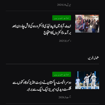
اپریل 16, 2024
خاص خبریں
ایبٹ آباد میں لاپتہ لیڈی ڈاکٹر وردہ کی لاش چار دن بعد
برآمد، ڈاکٹروں کا احتجاج
دسمبر 8, 2025
مقبول خبریں
خاص خبریں
دوسرا ٹیسٹ، پاکستان نے ویسٹ انڈیز کو 8 وکٹوں سے
شکست دیدی، سیریز ایک ایک سے برابر
اگست 5, 2026