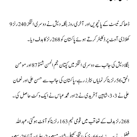
ڈھاکہ ٹیسٹ کے پانچویں اور آخری روز بنگلہ دیش نے دوسری اننگز 240 رنز 9
کھلاڑی آوٹ پر ڈکلیئر کرتے ہوئے پاکستان کو 268 رنز کا ہدف دیا ۔
بنگلادیش کی جانب سے دوسری اننگز میں کپتان نجم الحسن شنتو 87 اور مومن
الحق 56 رنز بناکر نمایاں بیٹرز رہے، پاکستان کی جانب سے حسن علی اور نعمان
علی نے 3، 3، شاہین آفریدی نے 2 اور محمد عباس نے ایک وکٹ حاصل کی ۔
268 رنز ہدف کے تعاقب میں قومی ٹیم 163 رنز بناکو آؤٹ ہوگئی، عبداللہ
فضل نے سب زیادہ 66 رنز کی اننگز کھیلی،شان مسعود 2، سلمان آغا 26، سعود