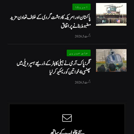
امریکا
پاکستان اور امریکہ کا دہشت گردی کے خلاف تعاون مزید
مضبوط بنانے پر اتفاق
اگست 5, 2026
خاص خبریں
نگر: پاک آرمی نے ہیلی کاپٹر کے ذریعے ہسپر ویلی میں
پھنسی 4 خواتین کو ریسکیو کرلیا
اگست 5, 2026
نئے فالو اپ کے ساتھ