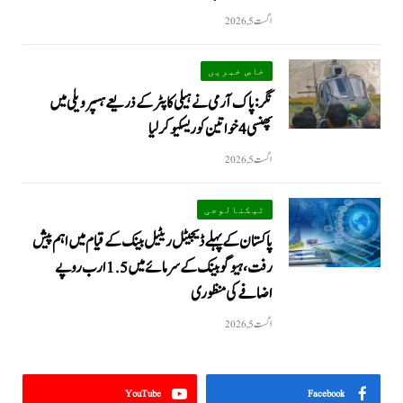
اگست 5, 2026
خاص خبریں
نگر: پاک آرمی نے ہیلی کاپٹر کے ذریعے ہسپر ویلی میں
پھنسی 4 خواتین کو ریسکیو کرلیا
اگست 5, 2026
ٹیکنالوجی
پاکستان کے پہلے ڈیجیٹل ریٹیل بینک کے قیام میں اہم پیش
رفت، ہیوگو بینک کے سرمائے میں 1.5 ارب روپے
اضافے کی منظوری
اگست 5, 2026
YouTube
Facebook