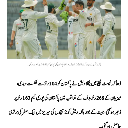
بنگلہ دیش نے جیت کیلئے 268 رنز کا ہدف دیا تھا، پاکستان کی پوری ٹیم 163 رنز پر آوٹ ہو گئی ۔
ڈھاکہ ٹیسٹ میچ میں بنگلادیش نے پاکستان کو 104 رنز سے شکست دیدی،
میزبان کے 268 رنز ہدف کے تعاقب میں پاکستان کی پوری ٹیم 163 رنز پر
ڈھیر ہو گئی، جیت کے بعد بنگلہ دیش کو 2 میچوں کی سیریز میں ایک صفر کی برتری
حاصل ہو گئی ۔