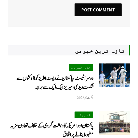
تازہ ترین خبریں
خاص خبریں
دوسرا ٹیسٹ، پاکستان نے ویسٹ انڈیز کو 8 وکٹوں سے
شکست دیدی، سیریز ایک ایک سے برابر
اگست 5, 2026
امریکا
پاکستان اور امریکہ کا دہشت گردی کے خلاف تعاون مزید
مضبوط بنانے پر اتفاق