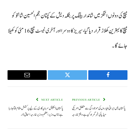
میچ کی دونوں اننگز میں شاندار بیٹنگ پر بنگلہ دیش کے کپتان نجم الحسین شانتو کو
میچ کا بہترین کھلاڑ قرار دیا گیا، سیریز کا دوسرا اور آخری ٹیسٹ میچ 16 مئی کو کھیلا
جائے گا ۔
Email
Twitter
Facebook
NEXT ARTICLE
PREVIOUS ARTICLE
پاکستان میں ایرانی طیاروں کی موجودگی سے متعلق امریکی
پاکستان ڈیجیٹل سرمایہ کاری کے لیے پرکشش مقام بنتا جا رہا
میڈیا کی خبر گمراہ کن ہے، دفتر خارجہ
ہے: نائب وزیراعظم و وزیر خارجہ اسحاق ڈار