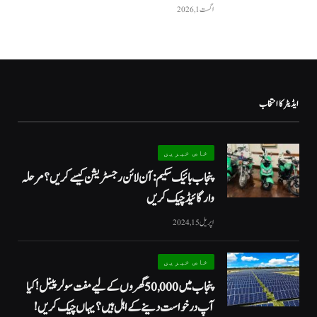
اگست 1, 2026
ایڈیٹر کا انتخاب
خاص خبریں
پنجاب بائیک سکیم: آن لائن رجسٹریشن کیسے کریں؟ مرحلہ
وار گائیڈ چیک کریں
اپریل 15, 2024
خاص خبریں
پنجاب میں 50,000 گھروں کے لیے مفت سولر پینل! کیا
آپ درخواست دینے کے اہل ہیں؟ یہاں چیک کریں!