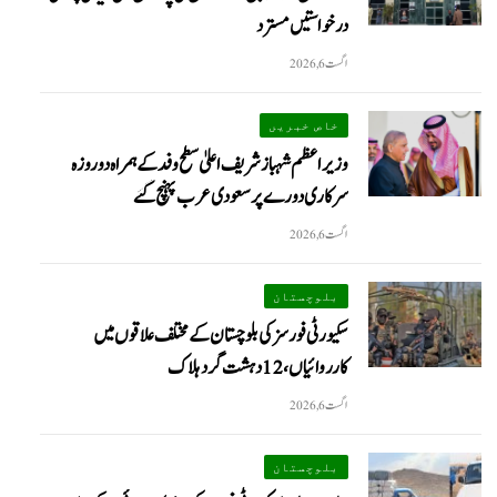
درخواستیں مسترد
اگست 6, 2026
خاص خبریں
وزیراعظم شہبازشریف اعلیٰ سطح وفد کے ہمراہ دو روزه
سرکاری دورے پر سعودی عرب پہنچ گئے
اگست 6, 2026
بلوچستان
سکیورٹی فورسز کی بلوچستان کے مختلف علاقوں میں
کارروائیاں ، 12 دہشت گرد ہلاک
اگست 6, 2026
بلوچستان