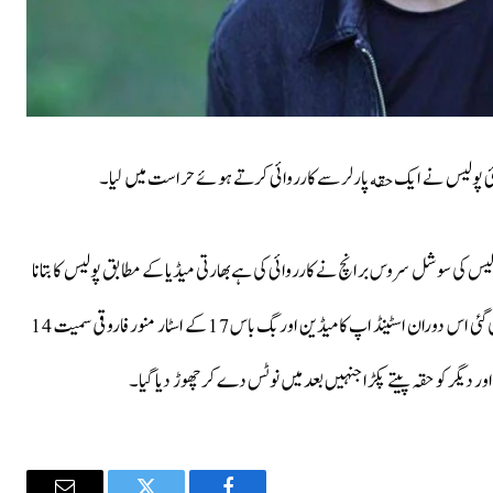
یس کی سوشل سروس برانچ نے کارروائی کی ہےبھارتی میڈیا کے مطابق پولیس کا بتانا
ہےکہ ممبئی میں ایک غیرقانونی حقہ بار چلایا جارہا تھا جہاں کارروائی کی گئی اس دوران اسٹینڈ اپ کامیڈین اور بگ باس 17 کے اسٹار منور فاروقی سمیت 14
ور دیگر کو حقہ پیتے پکڑا جنہیں بعد میں نوٹس دے کر چھوڑ دیا گیا۔