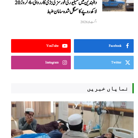
دالبندین میں سیکیورٹی فورسز کی بڑی کارروائی، 4 کروڑ 20
لاکھ روپے کا سمگل شدہ سامان ضبط
اگست 6, 2026
YouTube
Facebook
Instagram
Twitter
نمایاں خبریں