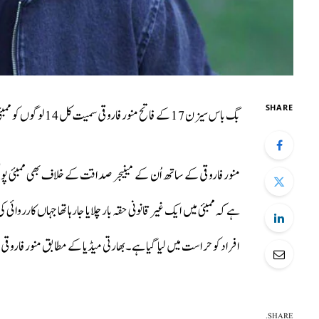
SHARE
بگ باس سیزن 17 کے فاتح منور فاروقی سمیت کل 14 لوگوں کو ممبئی پولیس نے ایک حقه پارلر سے کارروائی کرتے ہوئے حراست میں لیا۔
منور فاروقی کے ساتھ اُن کے مینیجر صداقت کے خلاف بھی ممبئی پول
افراد کو حراست میں لیا گیا ہے۔بھارتی میڈیا کے مطابق منور فاروقی ا
SHARE.