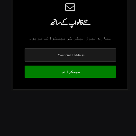
نئے فالو اپ کے ساتھ
ہمارے نیوز لیٹر کو سبسکرائب کریں۔