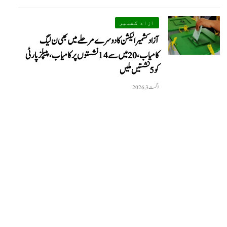
آزاد کشمیر
آزاد کشمیر الیکشن کا دوسرے مرحلے میں بھی ن لیگ
کامیاب، 20 میں سے 14 نشستوں پر کامیاب، پیپلزپارٹی
کو 5 نشستیں ملیں
اگست 3, 2026