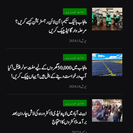
خاص خبریں
پنجاب بائیک سکیم: آن لائن رجسٹریشن کیسے کریں؟
مرحلہ وار گائیڈ چیک کریں
اپریل 15, 2024
خاص خبریں
پنجاب میں 50,000 گھروں کے لیے مفت سولر پینل! کیا
آپ درخواست دینے کے اہل ہیں؟ یہاں چیک کریں!
اپریل 16, 2024
خاص خبریں
ایبٹ آباد میں لاپتہ لیڈی ڈاکٹر وردہ کی لاش چار دن بعد
برآمد، ڈاکٹروں کا احتجاج
دسمبر 8, 2025