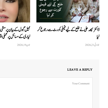
ڈاکٹر نبیحہ علی نے خلع کے لیے فیملی کورٹ سے رجوع کر
نبیل گبول کے بیان پر مشی 
لیا
لیاری کے مسائل پر عملی اقد
جولائی 21, 2026
جون 19, 2026
LEAVE A REPLY