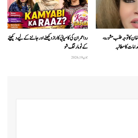
خان کا توجہ طلب مشورہ،
ردا عمران کی کامیابی کا راز دیکھنے اور جاننے کے لیے دیکھیئے
امات کا مطالبہ
کےٹو مارننگ شو
جون 19, 2026