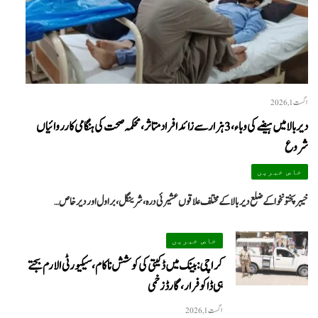
اگست 1, 2026
دیر بالا میں ہیضے کی وباء، 3 ہزار سے زائد افراد متاثر، محکمہ صحت کی ہنگامی کارروائیاں
شروع
خاص خبریں
خیبرپختونخوا کے ضلع دیر بالا کے مختلف علاقوں عشیرئی درہ، شرینگل، براول اور دیر خاص…
خاص خبریں
کراچی: بینک میں ڈکیتی کی کوشش ناکام، سیکیورٹی الارم بجتے
ہی ڈاکو فرار، گارڈ زخمی
اگست 1, 2026