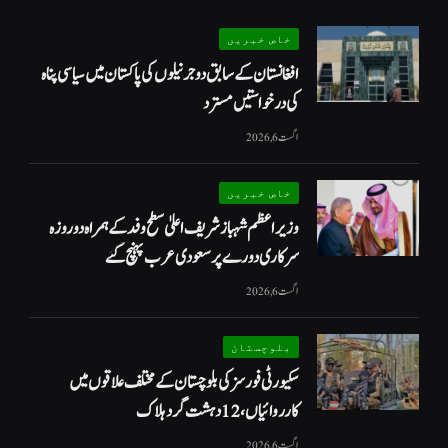
خاص خبریں
افغانستان کے سابق دو جرنیلوں کی پاکستان میں سیاسی پناہ
کی درخواستیں مسترد
اگست 6, 2026
خاص خبریں
وزیراعظم شہبازشریف اعلیٰ سطح وفد کے ہمراہ دو روزه
سرکاری دورے پر سعودی عرب پہنچ گئے
اگست 6, 2026
بلوچستان
سکیورٹی فورسز کی بلوچستان کے مختلف علاقوں میں
کارروائیاں ، 12 دہشت گرد ہلاک
اگست 6, 2026