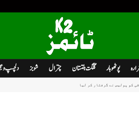
زارہ
پوٹھوہار
گلگت بلتستان
چترال
شوبز
دلچسپ و ع