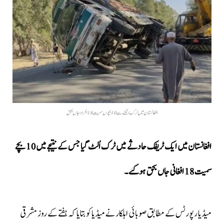
افغانستان میں ٹرک الٹنے سے 10 بچوں سمیت 18 افراد جاں بحق
افغانستان میں ایک ٹریفک حادثے میں ٹرک اُلٹ گیا جس کے نتیجے میں 10 بچے
سمیت 18 افغانی جاں بحق ہوگئے۔
میڈیا رپورٹس کے مطابق صوبائی اہلکار نے میڈیا کو بتایا کہ ہفتے کے روز مشرقی