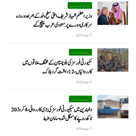
خاص خبریں
وزیراعظم شہبازشریف اعلیٰ سطح وفد کے ہمراہ دو روزه
سرکاری دورے پر سعودی عرب پہنچ گئے
اگست 6, 2026
بلوچستان
سکیورٹی فورسز کی بلوچستان کے مختلف علاقوں میں
کارروائیاں ، 12 دہشت گرد ہلاک
اگست 6, 2026
بلوچستان
دالبندین میں سیکیورٹی فورسز کی بڑی کارروائی، 4 کروڑ 20
لاکھ روپے کا سمگل شدہ سامان ضبط
اگست 6, 2026