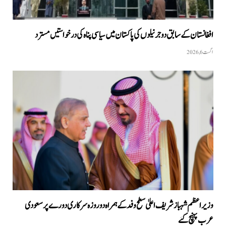
افغانستان کے سابق دو جرنیلوں کی پاکستان میں سیاسی پناہ کی درخواستیں مسترد
اگست 6, 2026
وزیراعظم شہبازشریف اعلیٰ سطح وفد کے ہمراہ دو روزه سرکاری دورے پر سعودی
عرب پہنچ گئے