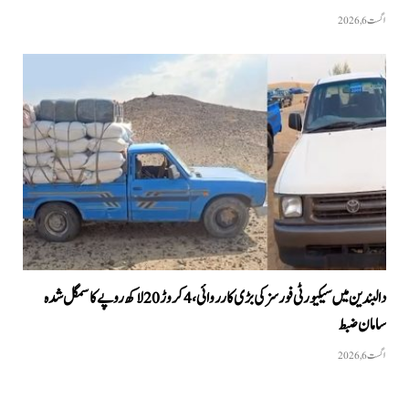
اگست 6, 2026
دالبندین میں سیکیورٹی فورسز کی بڑی کارروائی، 4 کروڑ 20 لاکھ روپے کا سمگل شدہ
سامان ضبط
اگست 6, 2026