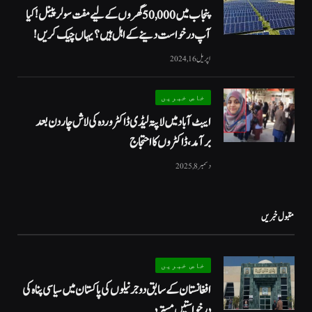
پنجاب میں 50,000 گھروں کے لیے مفت سولر پینل! کیا
آپ درخواست دینے کے اہل ہیں؟ یہاں چیک کریں!
اپریل 16, 2024
خاص خبریں
ایبٹ آباد میں لاپتہ لیڈی ڈاکٹر وردہ کی لاش چار دن بعد
برآمد، ڈاکٹروں کا احتجاج
دسمبر 8, 2025
مقبول خبریں
خاص خبریں
افغانستان کے سابق دو جرنیلوں کی پاکستان میں سیاسی پناہ کی
درخواستیں مسترد