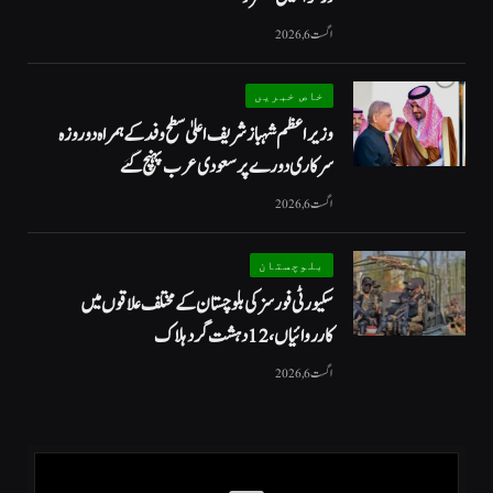
اگست 6, 2026
خاص خبریں
وزیراعظم شہبازشریف اعلیٰ سطح وفد کے ہمراہ دو روزه
سرکاری دورے پر سعودی عرب پہنچ گئے
اگست 6, 2026
بلوچستان
سکیورٹی فورسز کی بلوچستان کے مختلف علاقوں میں
کارروائیاں ، 12 دہشت گرد ہلاک
اگست 6, 2026