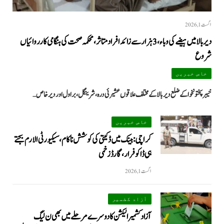
اگست 1, 2026
دیر بالا میں ہیضے کی وباء، 3 ہزار سے زائد افراد متاثر، محکمہ صحت کی ہنگامی کارروائیاں
شروع
خاص خبریں
خیبرپختونخوا کے ضلع دیر بالا کے مختلف علاقوں عشیرئی درہ، شرینگل، براول اور دیر خاص…
خاص خبریں
کراچی: بینک میں ڈکیتی کی کوشش ناکام، سیکیورٹی الارم بجتے
ہی ڈاکو فرار، گارڈ زخمی
اگست 1, 2026
آزاد کشمیر
آزاد کشمیر الیکشن کا دوسرے مرحلے میں بھی ن لیگ