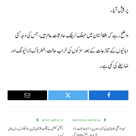
پر پیش آیا۔
واضح رہے کہ افغانستان میں مہلک ٹریفک حادثات عام ہیں، جس کی وجہ کئی
دہائیوں کے تنازعات کے بعد سڑکوں کی خراب حالت، خطرناک ڈرائیونگ اور
ضابطے کی کمی ہے۔
Email
Twitter
Facebook
NEXT ARTICLE
PREVIOUS ARTICLE
عید الاضحیٰ: بلوچستان کی شاہراہوں پر 471 حادثات، 15
الیکشن کمیشن نے گلگت بلتستان میں پرانا الیکٹورل رول بحال
افراد جاں بحق، 698 زخمی
کر دیا