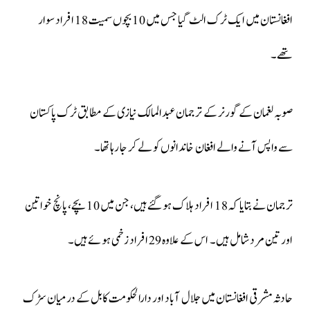
افغانستان میں ایک ٹرک الٹ گیا جس میں 10 بچوں سمیت 18 افراد سوار
تھے۔
صوبہ لغمان کے گورنر کے ترجمان عبدالمالک نیازی کے مطابق ٹرک پاکستان
سے واپس آنے والے افغان خاندانوں کو لے کر جا رہا تھا۔
ترجمان نے بتایا کہ 18 افراد ہلاک ہو گئے ہیں، جن میں 10 بچے، پانچ خواتین
اور تین مرد شامل ہیں۔ اس کے علاوہ 29 افراد زخمی ہوئے ہیں۔
حادثہ مشرقی افغانستان میں جلال آباد اور دارالحکومت کابل کے درمیان سڑک