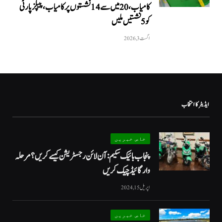
کامیاب، 20 میں سے 14 نشستوں پر کامیاب، پیپلزپارٹی
کو 5 نشستیں ملیں
اگست 3, 2026
ایڈیٹر کا انتخاب
خاص خبریں
پنجاب بائیک سکیم: آن لائن رجسٹریشن کیسے کریں؟ مرحلہ
وار گائیڈ چیک کریں
اپریل 15, 2024
خاص خبریں