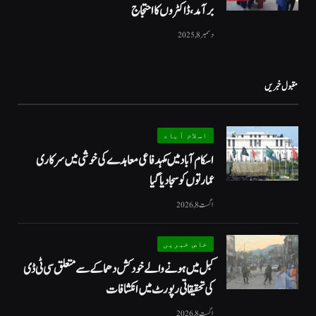
برآمد، ڈاکٹروں کا احتجاج
دسمبر 8, 2025
مقبول خبریں
اسلام آباد
اسکام آباد میں مکہدفاعی معاہدے کی خوشی میں سرکاری
عمارتوں کو سجا دیا گیا
اگست 8, 2026
خاص خبریں
کبل میں ہونے والے خودکش دھماکے سے متعلق سی ٹی ڈی
کی تحقیقاتی رپورٹ میں انکشافات
اگست 8, 2026