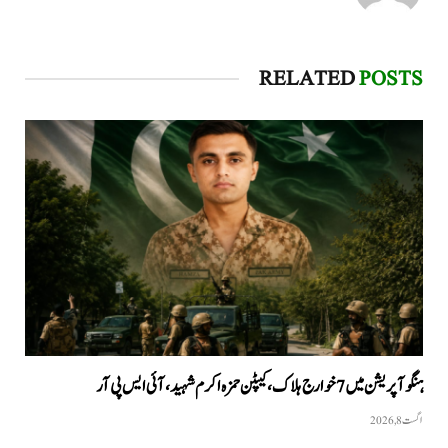
RELATED
POSTS
ہنگو آپریشن میں 7 خوارج ہلاک، کیپٹن حمزہ اکرم شہید، آئی ایس پی آر
اگست 8, 2026