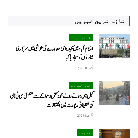
تازہ ترین خبریں
اسلام آباد
اسکام آباد میں مکہدفاعی معاہدے کی خوشی میں سرکاری
عمارتوں کو سجا دیا گیا
اگست 8, 2026
خاص خبریں
کبل میں ہونے والے خودکش دھماکے سے متعلق سی ٹی ڈی
کی تحقیقاتی رپورٹ میں انکشافات
اگست 8, 2026
حکومت