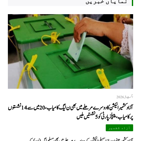
نمایاں خبریں
اگست 3, 2026
آزاد کشمیر الیکشن کا دوسرے مرحلے میں بھی ن لیگ کامیاب، 20 میں سے 14 نشستوں
پر کامیاب، پیپلزپارٹی کو 5 نشستیں ملیں
آزاد کشمیر