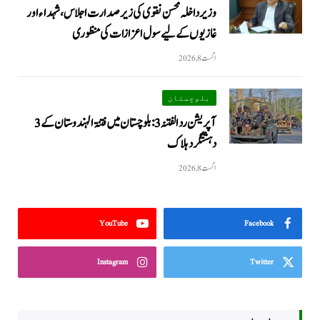
وزیرداخلہ محسن نقوی کی زیر صدارت اجلاس، شہداء اور
غازیوں کے لیے سول اعزازات کی منظوری
اگست 8, 2026
بلوچستان
آپریشن رد الفتنہ 3: بلوچستان میں فتنۃ الہندوستان کے 3
دہشتگرد ہلاک
اگست 8, 2026
YouTube
Facebook
Instagram
Twitter