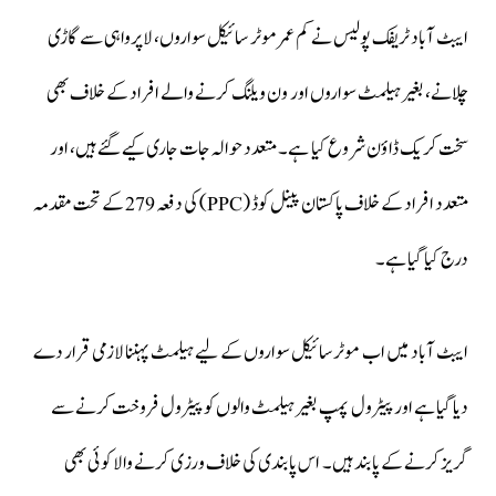
ایبٹ آباد ٹریفک پولیس نے کم عمر موٹر سائیکل سواروں، لاپرواہی سے گاڑی
چلانے، بغیر ہیلمٹ سواروں اور ون ویلنگ کرنے والے افراد کے خلاف بھی
سخت کریک ڈاؤن شروع کیا ہے۔ متعدد حوالہ جات جاری کیے گئے ہیں، اور
متعدد افراد کے خلاف پاکستان پینل کوڈ (PPC) کی دفعہ 279 کے تحت مقدمہ
درج کیا گیا ہے۔
ایبٹ آباد میں اب موٹرسائیکل سواروں کے لیے ہیلمٹ پہننا لازمی قرار دے
دیا گیا ہے اور پیٹرول پمپ بغیر ہیلمٹ والوں کو پیٹرول فروخت کرنے سے
گریز کرنے کے پابند ہیں۔ اس پابندی کی خلاف ورزی کرنے والا کوئی بھی