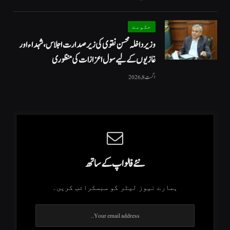
حکومت
وزیرداخلہ محسن نقوی کی زیر صدارت اجلاس، شہداء اور
غازیوں کے لیے سول اعزازات کی منظوری
اگست 8, 2026
نئے فالو اپ کے ساتھ
ہمارے نیوز لیٹر کو سبسکرائب کریں۔