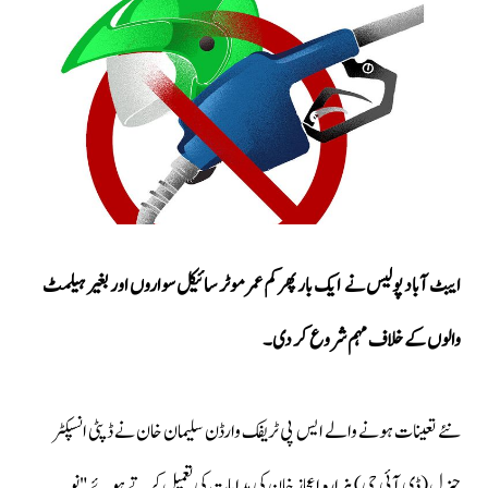
ایبٹ آباد پولیس نے ایک بار پھر کم عمر موٹر سائیکل سواروں اور بغیر ہیلمٹ
والوں کے خلاف مہم شروع کر دی۔
نئے تعینات ہونے والے ایس پی ٹریفک وارڈن سلیمان خان نے ڈپٹی انسپکٹر
جنرل (ڈی آئی جی) ہزارہ اعجاز خان کی ہدایات کی تعمیل کرتے ہوئے "نو