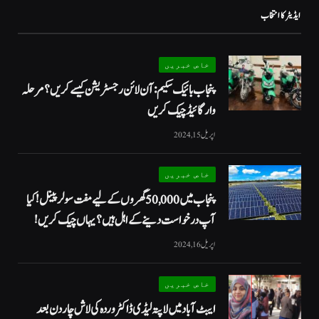
ایڈیٹر کا انتخاب
خاص خبریں
پنجاب بائیک سکیم: آن لائن رجسٹریشن کیسے کریں؟ مرحلہ
وار گائیڈ چیک کریں
اپریل 15, 2024
خاص خبریں
پنجاب میں 50,000 گھروں کے لیے مفت سولر پینل! کیا
آپ درخواست دینے کے اہل ہیں؟ یہاں چیک کریں!
اپریل 16, 2024
خاص خبریں
ایبٹ آباد میں لاپتہ لیڈی ڈاکٹر وردہ کی لاش چار دن بعد