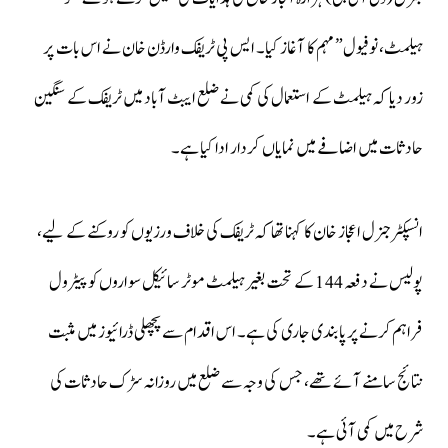
ہیلمٹ، نو فیول” مہم کا آغاز کیا۔ ایس پی ٹریفک وارڈن خان نے اس بات پر
زور دیا کہ ہیلمٹ کے استعمال کی کمی نے ضلع ایبٹ آباد میں ٹریفک کے سنگین
حادثات میں اضافے میں نمایاں کردار ادا کیا ہے۔
انسپکٹر جنرل اعجاز خان کا کہنا تھا کہ ٹریفک کی خلاف ورزیوں کو روکنے کے لیے،
پولیس نے دفعہ 144 کے تحت بغیر ہیلمٹ موٹر سائیکل سواروں کو پیٹرول
فراہم کرنے پر پابندی جاری کی ہے۔ اس اقدام سے پچھلی ڈرائیوز میں مثبت
نتائج سامنے آئے تھے، جس کی وجہ سے ضلع میں روزانہ سڑک حادثات کی
شرح میں کمی آئی ہے۔