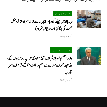
آزاد کشمیر قانون ساز اسمبلی الیکشن کے دوسرے مرحلے میں بھی مسلم لیگ (ن) کے…
خاص خبریں
دیر بالا میں ہیضے کی وباء، 3 ہزار سے زائد افراد متاثر، محکمہ
صحت کی ہنگامی کارروائیاں شروع
اگست 1, 2026
باہمی تعاون
وزیراعظم شہباز شریف آج سعودی عرب روانہ ہوں گے،
ولی عہد محمد بن سلمان سے اہم ملاقات متوقع، ترجمان دفتر
خارجہ
اگست 6, 2026