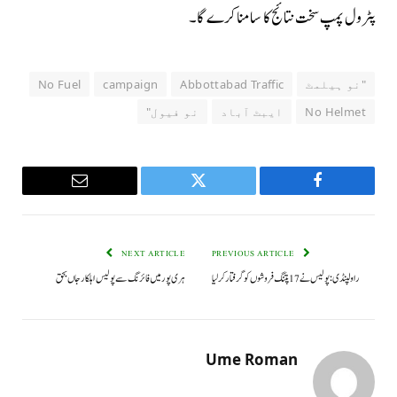
پٹرول پمپ سخت نتائج کا سامنا کرے گا۔
"نو ہیلمٹ
Abbottabad Traffic
campaign
No Fuel
No Helmet
ایبٹ آباد
نو فیول"
Email
Twitter
Facebook
NEXT ARTICLE
PREVIOUS ARTICLE
راولپنڈی: پولیس نے 17 پتنگ فروشوں کو گرفتار کر لیا
ہری پور میں فائرنگ سے پولیس اہلکار جاں بحق
Ume Roman