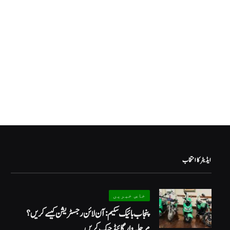
ایڈیٹر کا انتخاب
خاص خبریں
پنجاب بائیک سکیم: آن لائن رجسٹریشن کیسے کریں؟
مرحلہ وار گائیڈ چیک کریں