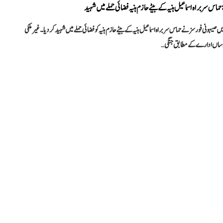
حماس سربراہ اسماعیل ہنیہ کے بیٹے حازم ہنیہ فضائی حملے میں شہید
یں صیہونی فورسز نے حماس سربراہ اسماعیل ہنیہ کے بیٹے حازم ہنیہ کو فضائی حملے میں شہید کردیا۔ غیر ملکی
ساں ادارے کے مطابق جنگی…