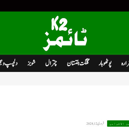
زارہ
پوٹھوہار
گلگت بلتستان
چترال
شوبز
دلچسپ و ع
فروری 12, 2024
ن الاقوامی