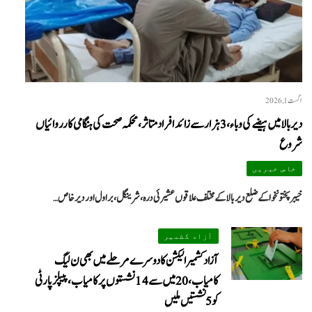
اگست 1, 2026
دیر بالا میں ہیضے کی وباء، 3 ہزار سے زائد افراد متاثر، محکمہ صحت کی ہنگامی کارروائیاں
شروع
خاص خبریں
خیبرپختونخوا کے ضلع دیر بالا کے مختلف علاقوں عشیرئی درہ، شرینگل، براول اور دیر خاص…
آزاد کشمیر
آزاد کشمیر الیکشن کا دوسرے مرحلے میں بھی ن لیگ
کامیاب، 20 میں سے 14 نشستوں پر کامیاب، پیپلزپارٹی
کو 5 نشستیں ملیں