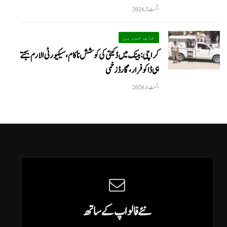
اگست 3, 2026
خاص خبریں
کراچی: بینک میں ڈکیتی کی کوشش ناکام، سیکیورٹی الارم بجتے
ہی ڈاکو فرار، گارڈ زخمی
اگست 1, 2026
نئے فالو اپ کے ساتھ