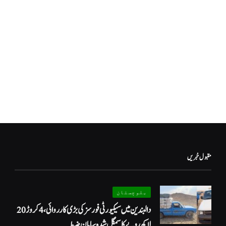
مقبول خبریں
بلوچستان
دالبندین میں سیکیورٹی فورسز کی بڑی کارروائی، 4 کروڑ 20
لاکھ روپے کا سمگل شدہ سامان ضبط