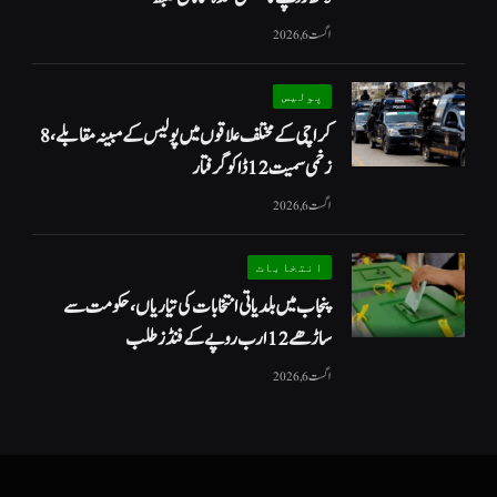
اگست 6, 2026
پولیس
کراچی کے مختلف علاقوں میں پولیس کے مبینہ مقابلے، 8
زخمی سمیت 12 ڈاکو گرفتار
اگست 6, 2026
انتخابات
پنجاب میں بلدیاتی انتخابات کی تیاریاں، حکومت سے
ساڑھے 12 ارب روپے کے فنڈز طلب
اگست 6, 2026