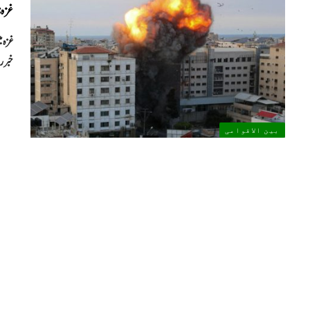
غزہ: 
غزہ م
خبرر
بین الاقوامی