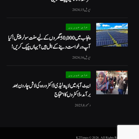
اپریل 15, 2024
خاص خبریں
پنجاب میں 50,000 گھروں کے لیے مفت سولر پینل! کیا
آپ درخواست دینے کے اہل ہیں؟ یہاں چیک کریں!
اپریل 16, 2024
خاص خبریں
ایبٹ آباد میں لاپتہ لیڈی ڈاکٹر وردہ کی لاش چار دن بعد
برآمد، ڈاکٹروں کا احتجاج
دسمبر 8, 2025
.K2Times © 2026. All Rights Reserved