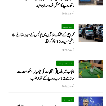
لاکھ روپے کا سمگل شدہ سامان ضبط
اگست 6, 2026
پولیس
کراچی کے مختلف علاقوں میں پولیس کے مبینہ مقابلے، 8
زخمی سمیت 12 ڈاکو گرفتار
اگست 6, 2026
انتخابات
پنجاب میں بلدیاتی انتخابات کی تیاریاں، حکومت سے
ساڑھے 12 ارب روپے کے فنڈز طلب
اگست 6, 2026
ایران