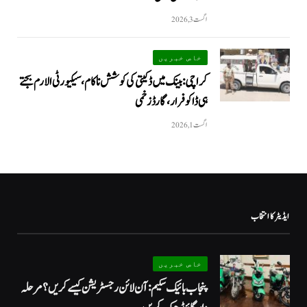
اگست 3, 2026
خاص خبریں
کراچی: بینک میں ڈکیتی کی کوشش ناکام، سیکیورٹی الارم بجتے
ہی ڈاکو فرار، گارڈ زخمی
اگست 1, 2026
ایڈیٹر کا انتخاب
خاص خبریں
پنجاب بائیک سکیم: آن لائن رجسٹریشن کیسے کریں؟ مرحلہ