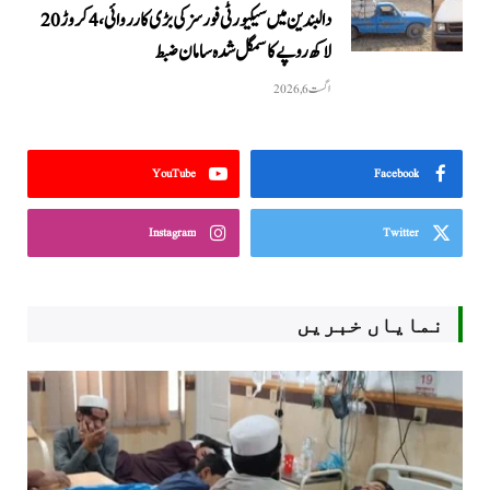
دالبندین میں سیکیورٹی فورسز کی بڑی کارروائی، 4 کروڑ 20
لاکھ روپے کا سمگل شدہ سامان ضبط
اگست 6, 2026
YouTube
Facebook
Instagram
Twitter
نمایاں خبریں