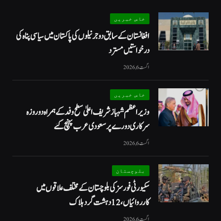
خاص خبریں
افغانستان کے سابق دو جرنیلوں کی پاکستان میں سیاسی پناہ کی
درخواستیں مسترد
اگست 6, 2026
خاص خبریں
وزیراعظم شہبازشریف اعلیٰ سطح وفد کے ہمراہ دو روزه
سرکاری دورے پر سعودی عرب پہنچ گئے
اگست 6, 2026
بلوچستان
سکیورٹی فورسز کی بلوچستان کے مختلف علاقوں میں
کارروائیاں ، 12 دہشت گرد ہلاک
اگست 6, 2026