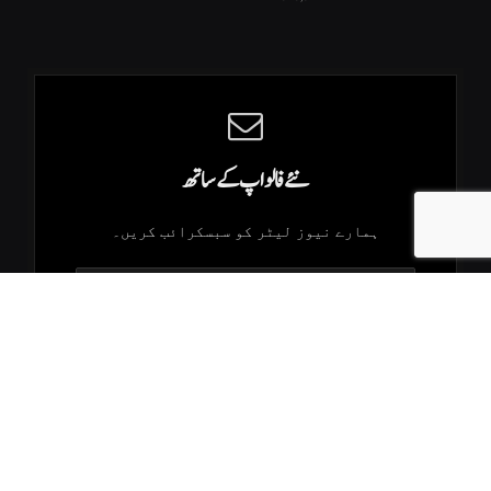
نئے فالو اپ کے ساتھ
ہمارے نیوز لیٹر کو سبسکرائب کریں۔