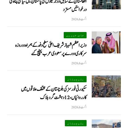
افغانستان کے سابق دو جرنیلوں کی پاکستان میں سیاسی پناہ کی
درخواستیں مسترد
اگست 6, 2026
خاص خبریں
وزیراعظم شہبازشریف اعلیٰ سطح وفد کے ہمراہ دو روزه
سرکاری دورے پر سعودی عرب پہنچ گئے
اگست 6, 2026
بلوچستان
سکیورٹی فورسز کی بلوچستان کے مختلف علاقوں میں
کارروائیاں ، 12 دہشت گرد ہلاک
اگست 6, 2026
بلوچستان