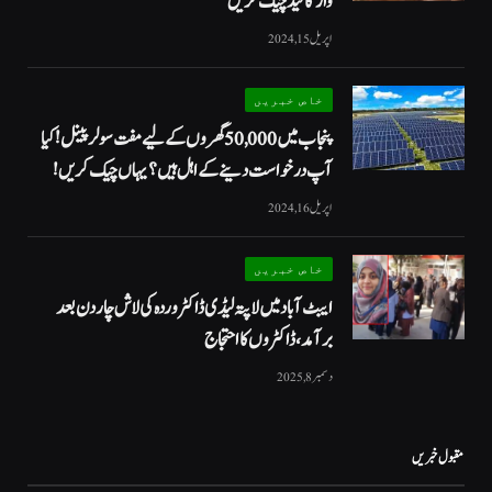
وار گائیڈ چیک کریں
اپریل 15, 2024
خاص خبریں
پنجاب میں 50,000 گھروں کے لیے مفت سولر پینل! کیا
آپ درخواست دینے کے اہل ہیں؟ یہاں چیک کریں!
اپریل 16, 2024
خاص خبریں
ایبٹ آباد میں لاپتہ لیڈی ڈاکٹر وردہ کی لاش چار دن بعد
برآمد، ڈاکٹروں کا احتجاج
دسمبر 8, 2025
مقبول خبریں