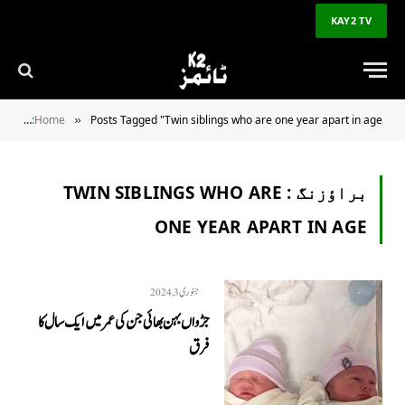
KAY2 TV
YOU ARE AT:
Home
Posts Tagged "Twin siblings who are one year apart in age"
»
براؤزنگ :
TWIN SIBLINGS WHO ARE
ONE YEAR APART IN AGE
جنوری 3, 2024
جڑواں بہن بھائی جن کی عمر میں ایک سال کا
فرق