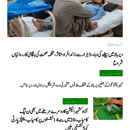
اگست 1, 2026
دیر بالا میں ہیضے کی وباء، 3 ہزار سے زائد افراد متاثر، محکمہ صحت کی ہنگامی کارروائیاں
شروع
خاص خبریں
خیبرپختونخوا کے ضلع دیر بالا کے مختلف علاقوں عشیرئی درہ، شرینگل، براول اور دیر خاص…
آزاد کشمیر
آزاد کشمیر الیکشن کا دوسرے مرحلے میں بھی ن لیگ
کامیاب، 20 میں سے 14 نشستوں پر کامیاب، پیپلزپارٹی
کو 5 نشستیں ملیں