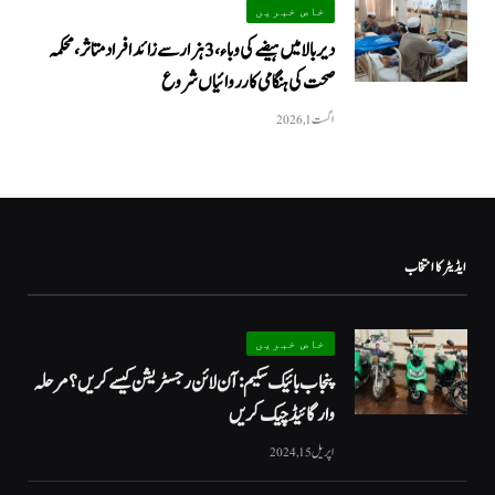
خاص خبریں
دیر بالا میں ہیضے کی وباء، 3 ہزار سے زائد افراد متاثر، محکمہ
صحت کی ہنگامی کارروائیاں شروع
اگست 1, 2026
ایڈیٹر کا انتخاب
خاص خبریں
پنجاب بائیک سکیم: آن لائن رجسٹریشن کیسے کریں؟ مرحلہ
وار گائیڈ چیک کریں
اپریل 15, 2024