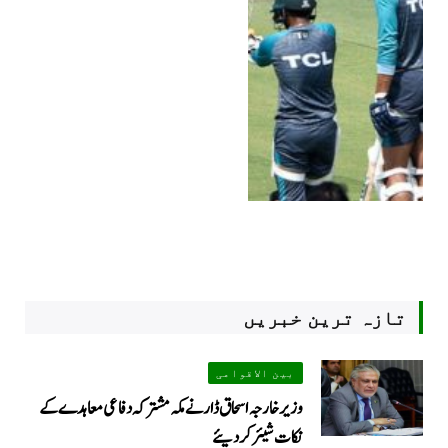
تازہ ترین خبریں
بین الاقوامی
وزیر خارجہ اسحاق ڈار نے مکہ مشترکہ دفاعی معاہدے کے
نکات شیئر کردیئے