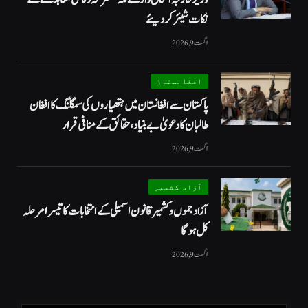
نکات شیئر کردیئے
اگست 9, 2026
افغانستان
پاکستان سے افغانستان میں ہتھیاروں کی سمگلنگ کا افغان
طالبان کا دعویٰ بے بنیاد، حقائق کے منافی قرار
اگست 9, 2026
آزاد کشمیر
آزاد جموں و کشمیر قانون اسمبلی کے انتخابات کا تیسرا مرحلہ
کل ہوگا
اگست 9, 2026