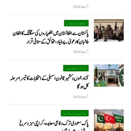
اگست 9, 2026
افغانستان
پاکستان سے افغانستان میں ہتھیاروں کی سمگلنگ کا افغان
طالبان کا دعویٰ بے بنیاد، حقائق کے منافی قرار
اگست 9, 2026
آزاد کشمیر
آزاد جموں و کشمیر قانون اسمبلی کے انتخابات کا تیسرا مرحلہ
کل ہوگا
اگست 9, 2026
باہمی تعاون
پاک سعودی ترک دفاعی معاہدہ، کراچی سبز و سرخ