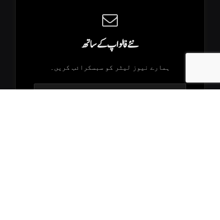
نئے فالو اپ کے ساتھ
ہمارے نیوز لیٹر کو سبسکرائب کریں۔
.K2Times © 2026. All Rights Reserved