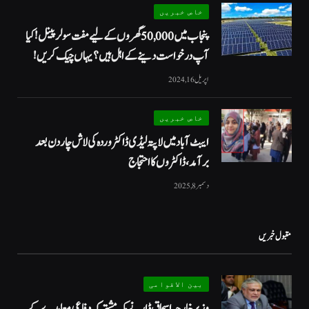
خاص خبریں
پنجاب میں 50,000 گھروں کے لیے مفت سولر پینل! کیا
آپ درخواست دینے کے اہل ہیں؟ یہاں چیک کریں!
اپریل 16, 2024
خاص خبریں
ایبٹ آباد میں لاپتہ لیڈی ڈاکٹر وردہ کی لاش چار دن بعد
برآمد، ڈاکٹروں کا احتجاج
دسمبر 8, 2025
مقبول خبریں
بین الاقوامی
وزیر خارجہ اسحاق ڈار نے مکہ مشترکہ دفاعی معاہدے کے