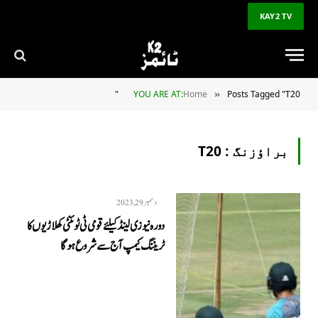
KAY2 TV
YOU ARE AT:
Home
Posts Tagged "T20"
»
براؤزنگ :
T20
دسمبر 29, 2023
دورہ نیوزی لینڈ کیلئے قومی ٹی ٹوئنٹی کھلاڑیوں کا
ٹریننگ کیمپ آج سے شروع ہوگا