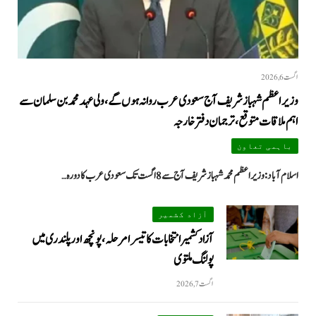
اگست 6, 2026
وزیراعظم شہباز شریف آج سعودی عرب روانہ ہوں گے، ولی عہد محمد بن سلمان سے
اہم ملاقات متوقع، ترجمان دفتر خارجہ
باہمی تعاون
اسلام آباد: وزیراعظم محمد شہباز شریف آج سے 8 اگست تک سعودی عرب کا دورہ…
آزاد کشمیر
آزاد کشمیر انتخابات کا تیسرا مرحلہ، پونچھ اور پلندری میں
پولنگ ملتوی
اگست 7, 2026