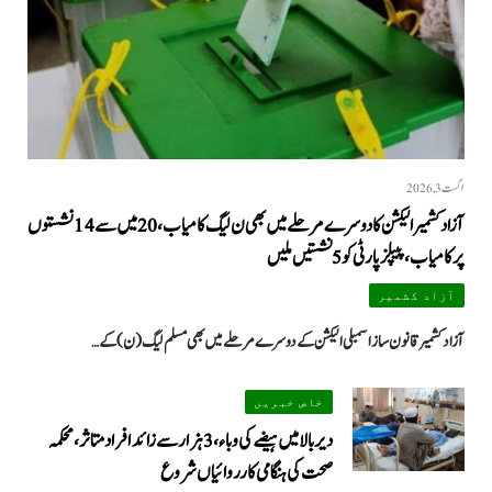
اگست 3, 2026
آزاد کشمیر الیکشن کا دوسرے مرحلے میں بھی ن لیگ کامیاب، 20 میں سے 14 نشستوں
پر کامیاب، پیپلزپارٹی کو 5 نشستیں ملیں
آزاد کشمیر
آزاد کشمیر قانون ساز اسمبلی الیکشن کے دوسرے مرحلے میں بھی مسلم لیگ (ن) کے…
خاص خبریں
دیر بالا میں ہیضے کی وباء، 3 ہزار سے زائد افراد متاثر، محکمہ
صحت کی ہنگامی کارروائیاں شروع