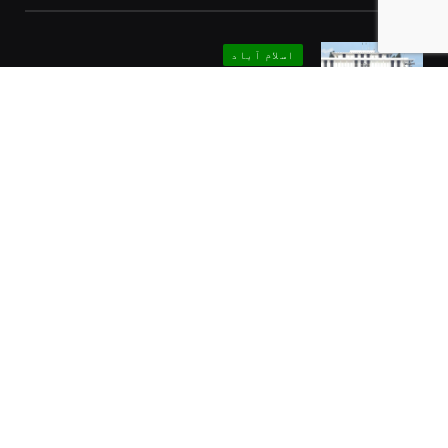
اسلام آباد
اسکام آباد میں مکہدفاعی معاہدے کی خوشی میں سرکاری
عمارتوں کو سجا دیا گیا
اگست 8, 2026
خاص خبریں
کبل میں ہونے والے خودکش دھماکے سے متعلق سی ٹی ڈی
کی تحقیقاتی رپورٹ میں انکشافات
اگست 8, 2026
حکومت
وزیرداخلہ محسن نقوی کی زیر صدارت اجلاس، شہداء اور
غازیوں کے لیے سول اعزازات کی منظوری