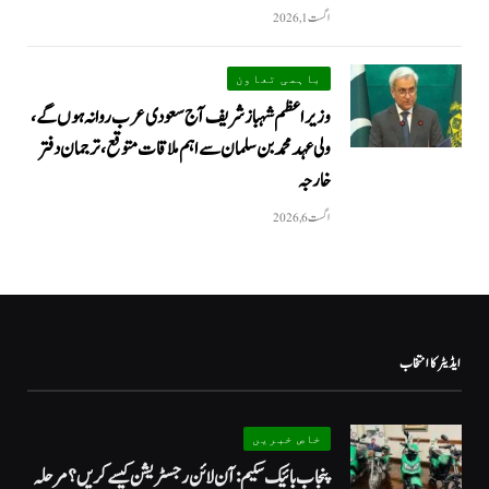
اگست 1, 2026
باہمی تعاون
وزیراعظم شہباز شریف آج سعودی عرب روانہ ہوں گے،
ولی عہد محمد بن سلمان سے اہم ملاقات متوقع، ترجمان دفتر
خارجہ
اگست 6, 2026
ایڈیٹر کا انتخاب
خاص خبریں
پنجاب بائیک سکیم: آن لائن رجسٹریشن کیسے کریں؟ مرحلہ