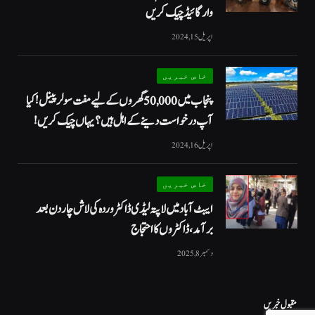
وار گائیڈ چیک کریں
اپریل 15, 2024
خاص خبریں
پنجاب میں 50,000 گھروں کے لیے مفت سولر پینل! کیا
آپ درخواست دینے کے اہل ہیں؟ یہاں چیک کریں!
اپریل 16, 2024
خاص خبریں
ایبٹ آباد میں لاپتہ لیڈی ڈاکٹر وردہ کی لاش چار دن بعد
برآمد، ڈاکٹروں کا احتجاج
دسمبر 8, 2025
مقبول خبریں