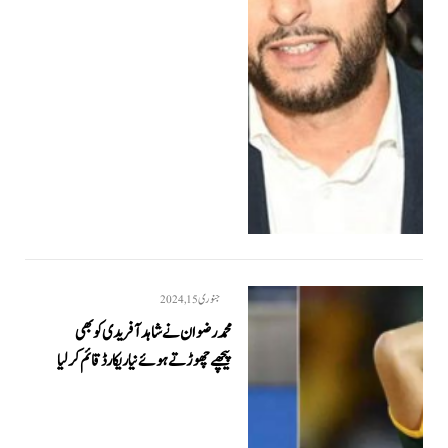
جنوری 15, 2024
محمد رضوان نے شاہد آفریدی کو بھی
پیچھےچھوڑتے ہوئے نیا ریکارڈ قائم کرلیا