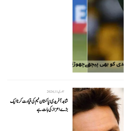
جنوری 11, 2024
شاہد آفریدی : پاکستان ٹیم کی قیادت کرنا ایک
بڑے اعزاز کی بات ہے