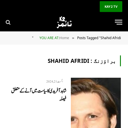
KAY2 TV
YOU ARE AT:
Home
Posts Tagged "Shahid Afridi"
»
براؤزنگ :
SHAHID AFRIDI
اگست 21, 2024
شاہد آفریدی کا سیاست میں آنےکے متعلق
فیصلہ