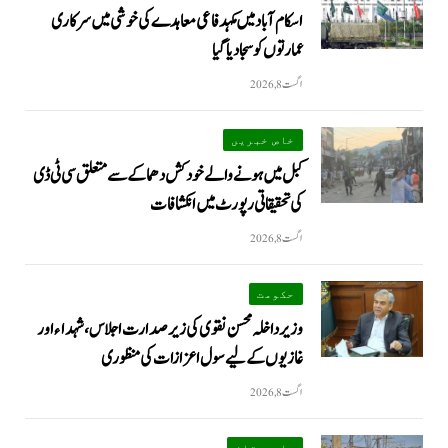
اسکام آباد میں مکہدفاعی معاہدے کی خوشی میں سرکاری
عمارتوں کو سجا دیا گیا
اگست 8, 2026
خاص خبریں
کبل میں ہونے والے خودکش دھماکے سے متعلق سی ٹی ڈی
کی تحقیقاتی رپورٹ میں انکشافات
اگست 8, 2026
حکومت
وزیرداخلہ محسن نقوی کی زیر صدارت اجلاس، شہداء اور
غازیوں کے لیے سول اعزازات کی منظوری
اگست 8, 2026
بلوچستان