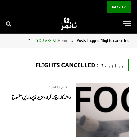
KAY2 TV
YOU ARE AT:
Home
Posts Tagged "flights cancelled"
»
براؤزنگ :
FLIGHTS CANCELLED
جنوری 12, 2024
دھند کا راج برقرار، مزید 5 پروازیں منسوخ