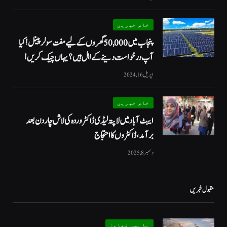
خاص خبریں
پنجاب میں 50,000 گھروں کے لیے مفت سولر پینل! کیا
آپ درخواست دینے کے اہل ہیں؟ یہاں چیک کریں!
اپریل 16, 2024
خاص خبریں
ایبٹ آباد میں لاپتہ لیڈی ڈاکٹر وردہ کی لاش چار دن بعد
برآمد، ڈاکٹروں کا احتجاج
دسمبر 8, 2025
مقبول خبریں
باہمی تعاون