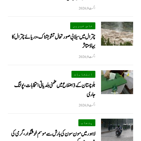
اگست 9, 2026
خاص خبریں
چترال میں سیلابی صورتحال تشویشناک، دریائے چترال کا
بہاؤ متاثر
اگست 9, 2026
انتخابات
بلوچستان کے 3 اضلاع میں ضمنی بلدیاتی انتخابات، پولنگ
جاری
اگست 9, 2026
پنجاب
لاہور میں مون سون کی بارش سے موسم خوشگوار، گرمی کی