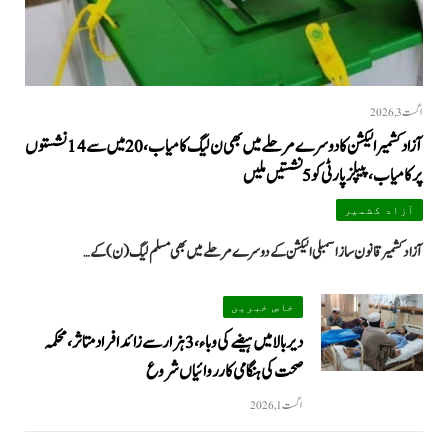
اگست 3, 2026
آزاد کشمیر الیکشن کا دوسرے مرحلے میں بھی ن لیگ کامیاب، 20 میں سے 14 نشستوں
پر کامیاب، پیپلزپارٹی کو 5 نشستیں ملیں
آزاد کشمیر
آزاد کشمیر قانون ساز اسمبلی الیکشن کے دوسرے مرحلے میں بھی مسلم لیگ (ن) کے…
خاص خبریں
دیر بالا میں ہیضے کی وباء، 3 ہزار سے زائد افراد متاثر، محکمہ
صحت کی ہنگامی کارروائیاں شروع
اگست 1, 2026