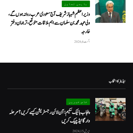
باہمی تعاون
وزیراعظم شہباز شریف آج سعودی عرب روانہ ہوں گے،
ولی عہد محمد بن سلمان سے اہم ملاقات متوقع، ترجمان دفتر
خارجہ
اگست 6, 2026
ایڈیٹر کا انتخاب
خاص خبریں
پنجاب بائیک سکیم: آن لائن رجسٹریشن کیسے کریں؟ مرحلہ
وار گائیڈ چیک کریں
اپریل 15, 2024