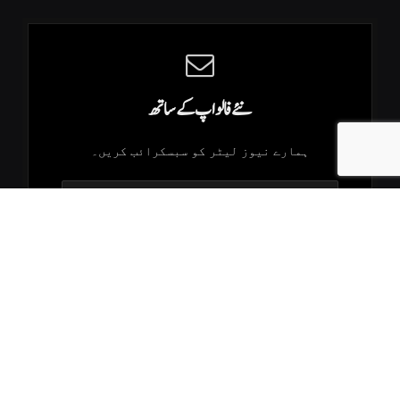
نئے فالو اپ کے ساتھ
ہمارے نیوز لیٹر کو سبسکرائب کریں۔
.K2Times © 2026. All Rights Reserved