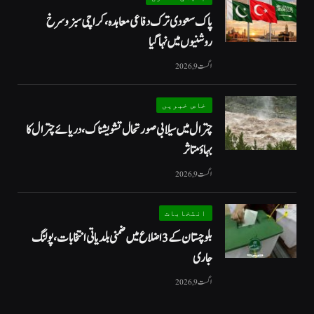
پاک سعودی ترک دفاعی معاہدہ، کراچی سبز و سرخ
روشنیوں میں نہا گیا
اگست 9, 2026
خاص خبریں
چترال میں سیلابی صورتحال تشویشناک، دریائے چترال کا
بہاؤ متاثر
اگست 9, 2026
انتخابات
بلوچستان کے 3 اضلاع میں ضمنی بلدیاتی انتخابات، پولنگ
جاری
اگست 9, 2026