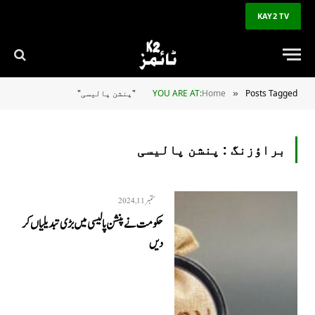
KAY2 TV
Posts Tagged "پنشن پالیسی"
Home
YOU ARE AT:
»
براؤزنگ :
پنشن پالیسی
ستمبر 11, 2024
حکومت نے پنشن پالیسی میں بڑی تبدیلیاں کر
دیں