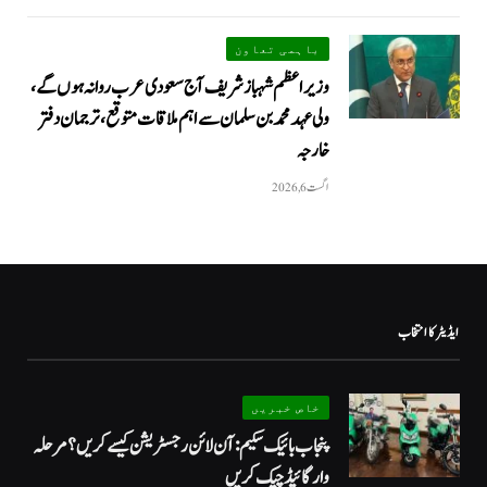
باہمی تعاون
وزیراعظم شہباز شریف آج سعودی عرب روانہ ہوں گے،
ولی عہد محمد بن سلمان سے اہم ملاقات متوقع، ترجمان دفتر
خارجہ
اگست 6, 2026
ایڈیٹر کا انتخاب
خاص خبریں
پنجاب بائیک سکیم: آن لائن رجسٹریشن کیسے کریں؟ مرحلہ
وار گائیڈ چیک کریں