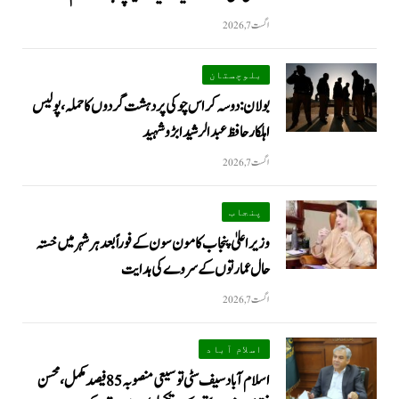
اگست 7, 2026
بلوچستان
بولان: دوسہ کراس چوکی پر دہشت گردوں کا حملہ، پولیس
اہلکار حافظ عبدالرشید ابڑو شہید
اگست 7, 2026
پنجاب
وزیراعلیٰ پنجاب کا مون سون کے فوراً بعد ہر شہر میں خستہ
حال عمارتوں کے سروے کی ہدایت
اگست 7, 2026
اسلام آباد
اسلام آباد سیف سٹی توسیعی منصوبہ 85 فیصد مکمل، محسن