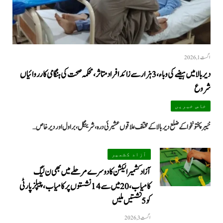
اگست 1, 2026
دیر بالا میں ہیضے کی وباء، 3 ہزار سے زائد افراد متاثر، محکمہ صحت کی ہنگامی کارروائیاں
شروع
خاص خبریں
خیبرپختونخوا کے ضلع دیر بالا کے مختلف علاقوں عشیرئی درہ، شرینگل، براول اور دیر خاص…
آزاد کشمیر
آزاد کشمیر الیکشن کا دوسرے مرحلے میں بھی ن لیگ
کامیاب، 20 میں سے 14 نشستوں پر کامیاب، پیپلزپارٹی
کو 5 نشستیں ملیں
اگست 3, 2026