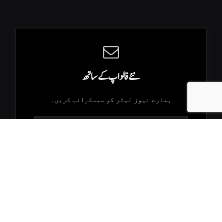
نئے فالو اپ کے ساتھ
ہمارے نیوز لیٹر کو سبسکرائب کریں۔