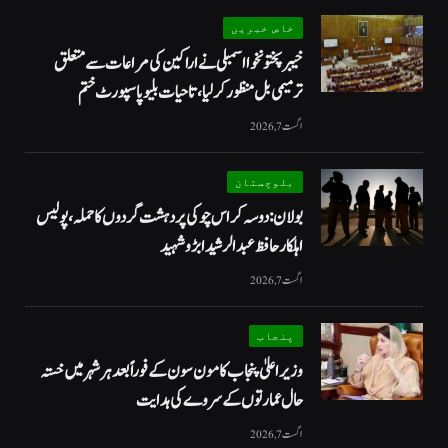
خاص خبریں
خیبرپختونخوا اسمبلی نے اراکین کی مراعات سے متعلق
ترمیمی بل منظور کر لیا، تاحیات بلیو پاسپورٹ ختم
اگست 7, 2026
بلوچستان
بولان: دوسہ کراس چوکی پر دہشت گردوں کا حملہ، پولیس
اہلکار حافظ عبدالرشید ابڑو شہید
اگست 7, 2026
پنجاب
وزیراعلیٰ پنجاب کا مون سون کے فوراً بعد ہر شہر میں خستہ
حال عمارتوں کے سروے کی ہدایت
اگست 7, 2026