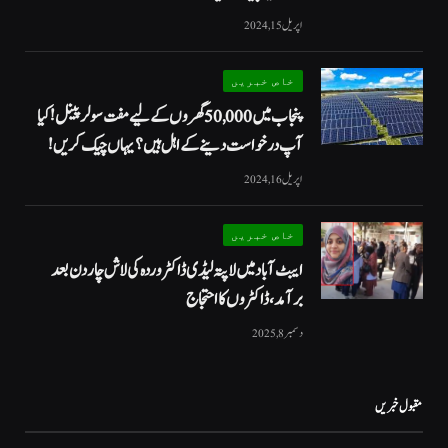
اپریل 15, 2024
خاص خبریں
پنجاب میں 50,000 گھروں کے لیے مفت سولر پینل! کیا
آپ درخواست دینے کے اہل ہیں؟ یہاں چیک کریں!
اپریل 16, 2024
خاص خبریں
ایبٹ آباد میں لاپتہ لیڈی ڈاکٹر وردہ کی لاش چار دن بعد
برآمد، ڈاکٹروں کا احتجاج
دسمبر 8, 2025
مقبول خبریں