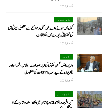
اگست 8, 2026
خاص خبریں
کبل میں ہونے والے خودکش دھماکے سے متعلق سی ٹی ڈی
کی تحقیقاتی رپورٹ میں انکشافات
اگست 8, 2026
حکومت
وزیرداخلہ محسن نقوی کی زیر صدارت اجلاس، شہداء اور
غازیوں کے لیے سول اعزازات کی منظوری
اگست 8, 2026
بلوچستان
آپریشن رد الفتنہ 3: بلوچستان میں فتنۃ الہندوستان کے 3