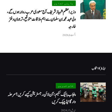
باہمی تعاون
وزیراعظم شہباز شریف آج سعودی عرب روانہ ہوں گے،
ولی عہد محمد بن سلمان سے اہم ملاقات متوقع، ترجمان دفتر
خارجہ
اگست 6, 2026
ایڈیٹر کا انتخاب
خاص خبریں
پنجاب بائیک سکیم: آن لائن رجسٹریشن کیسے کریں؟ مرحلہ
وار گائیڈ چیک کریں
اپریل 15, 2024