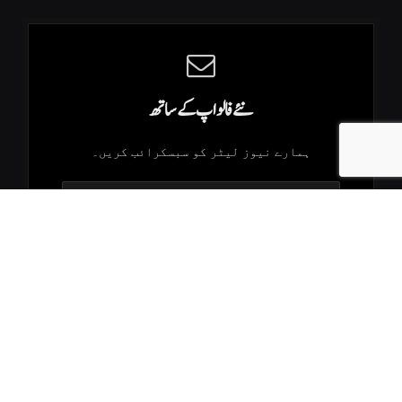
نئے فالو اپ کے ساتھ
ہمارے نیوز لیٹر کو سبسکرائب کریں۔
.K2Times © 2026. All Rights Reserved