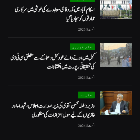
اسکام آباد میں مکہ دفاعی معاہدے کی خوشی میں سرکاری
عمارتوں کو سجا دیا گیا
اگست 8, 2026
خاص خبریں
کبل میں ہونے والے خودکش دھماکے سے متعلق سی ٹی ڈی
کی تحقیقاتی رپورٹ میں انکشافات
اگست 8, 2026
حکومت
وزیرداخلہ محسن نقوی کی زیر صدارت اجلاس، شہداء اور
غازیوں کے لیے سول اعزازات کی منظوری
اگست 8, 2026