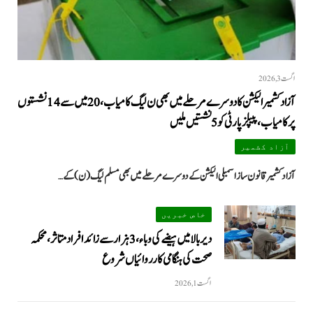
اگست 3, 2026
آزاد کشمیر الیکشن کا دوسرے مرحلے میں بھی ن لیگ کامیاب، 20 میں سے 14 نشستوں
پر کامیاب، پیپلزپارٹی کو 5 نشستیں ملیں
آزاد کشمیر
آزاد کشمیر قانون ساز اسمبلی الیکشن کے دوسرے مرحلے میں بھی مسلم لیگ (ن) کے…
خاص خبریں
دیر بالا میں ہیضے کی وباء، 3 ہزار سے زائد افراد متاثر، محکمہ
صحت کی ہنگامی کارروائیاں شروع
اگست 1, 2026