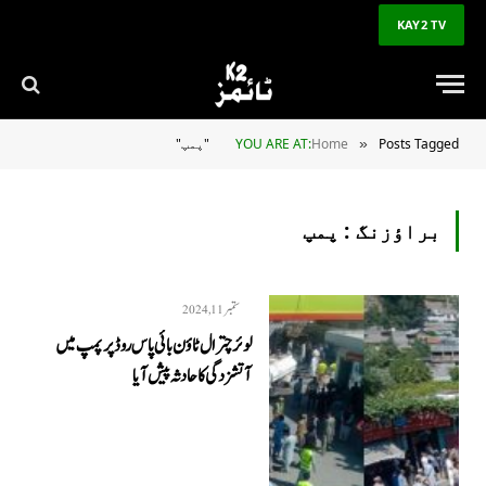
KAY2 TV
Posts Tagged "پمپ"
Home
YOU ARE AT:
»
براؤزنگ :
پمپ
ستمبر 11, 2024
لوئر چترال ٹاؤن بائی پاس روڈ پر پمپ میں
آتشزدگی کا حادثہ پیش آیا