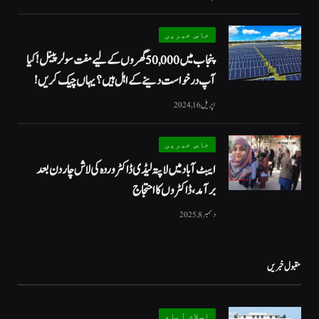
خاص خبریں
پنجاب میں 50,000 گھروں کے لیے مفت سولر پینل! کیا
آپ درخواست دینے کے اہل ہیں؟ یہاں چیک کریں!
اپریل 16, 2024
خاص خبریں
ایبٹ آباد میں لاپتہ لیڈی ڈاکٹر وردہ کی لاش چار دن بعد
برآمد، ڈاکٹروں کا احتجاج
دسمبر 8, 2025
مقبول خبریں
اسلام آباد