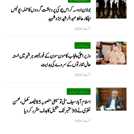
بولان: دوسہ کراس چوکی پر دہشت گردوں کا حملہ، پولیس
اہلکار حافظ عبدالرشید ابڑو شہید
اگست 7, 2026
پنجاب
وزیراعلیٰ پنجاب کا مون سون کے فوراً بعد ہر شہر میں خستہ
حال عمارتوں کے سروے کی ہدایت
اگست 7, 2026
اسلام آباد
اسلام آباد سیف سٹی توسیعی منصوبہ 85 فیصد مکمل، محسن
نقوی نے 30 ستمبر تک تکمیل کا ہدف مقرر کر دیا
اگست 7, 2026