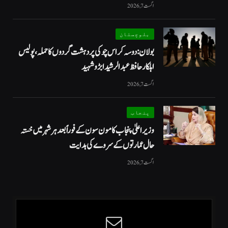
اگست 7, 2026
بلوچستان
بولان: دوسہ کراس چوکی پر دہشت گردوں کا حملہ، پولیس
اہلکار حافظ عبدالرشید ابڑو شہید
اگست 7, 2026
پنجاب
وزیراعلیٰ پنجاب کا مون سون کے فوراً بعد ہر شہر میں خستہ
حال عمارتوں کے سروے کی ہدایت
اگست 7, 2026