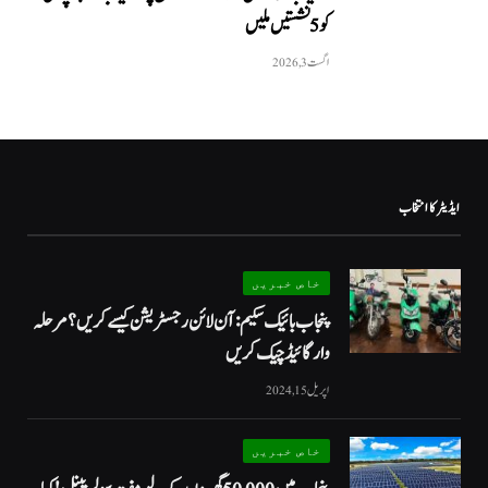
کو 5 نشستیں ملیں
اگست 3, 2026
ایڈیٹر کا انتخاب
خاص خبریں
پنجاب بائیک سکیم: آن لائن رجسٹریشن کیسے کریں؟ مرحلہ
وار گائیڈ چیک کریں
اپریل 15, 2024
خاص خبریں