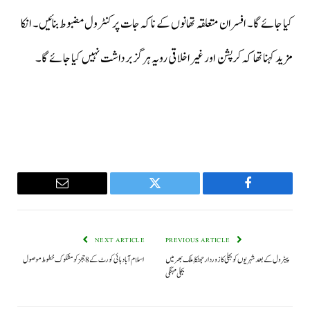
کیا جائے گا۔ افسران متعلقہ تھانوں کے ناکہ جات پر کنٹرول مضبوط بنائیں۔ انکا
مزید کہنا تھا کہ کرپشن اور غیراخلاقی رویہ ہرگز برداشت نہیں کیا جائے گا۔
Email
Twitter
Facebook
NEXT ARTICLE
PREVIOUS ARTICLE
پیٹرول کے بعد شہریوں کو بجلی کا زوردار جھٹکا, ملک بھر میں
اسلام آباد ہائی کورٹ کے 8 ججز کو مشکوک خطوط موصول
بجلی مہنگی