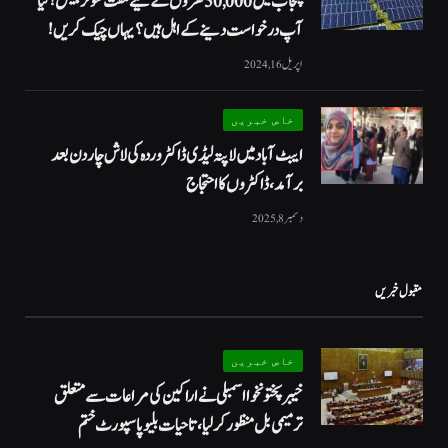
پنجاب میں 50,000 گھروں کے لیے مفت سولر پینل! کیا
آپ درخواست دینے کے اہل ہیں؟ یہاں چیک کریں!
اپریل 16, 2024
خاص خبریں
ایبٹ آباد میں لاپتہ لیڈی ڈاکٹر وردہ کی لاش چار دن بعد
برآمد، ڈاکٹروں کا احتجاج
دسمبر 8, 2025
مقبول خبریں
خاص خبریں
خیبرپختونخوا اسمبلی نے اراکین کی مراعات سے متعلق
ترمیمی بل منظور کر لیا، تاحیات بلیو پاسپورٹ ختم