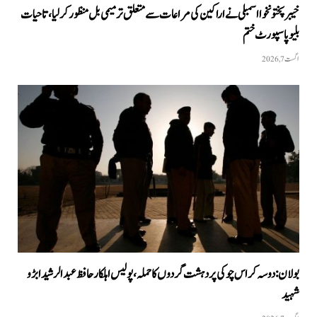
خیبرپختونخوا اسمبلی نے اراکین کی مراعات سے متعلق ترمیمی بل منظور کر لیا، تاحیات
بلیو پاسپورٹ ختم
اگست 7, 2026
بولان: دوسہ کراس چوکی پر دہشت گردوں کا حملہ، پولیس اہلکار حافظ عبدالرشید ابڑو
شہید