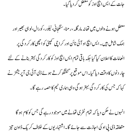
جات کے ایس ایچ اوز کو معطل کردیا گیا۔
معطل ہونے والوں میں تھانہ مارگلہ، رمنا، سنگجانی، نیلور، کورال،لوہی بھیر اور
ہمک شامل ہیں۔ ایس ایچ او آئی نائن اور کراچی کمپنی کو اچھی کارکردگی پر
انعامات کا اعلان کیا گیا جکہ باقی تمام ایس ایچ اوز کو کارکردگی بہتر بنانے کے لئے
چار دنوں کا وقت دیا گیا۔اس موقع پر گفتگو کرتے ہوئے ڈی آئی جی آپریشنز نے
کہا کہ جس کی کارکردگی بہتر ہوگی وہی ہماری ٹیم کا حصہ رہے گا۔
انہوں نے حکن دیا کہ تمام نفری تھانے میں موجود رہے گی جس کو کام ہوگا
متعلقہ ڈی پی او کی اجازت سے جائے گا۔اشتہاریوں کے خلاف کریک ڈاون تیز