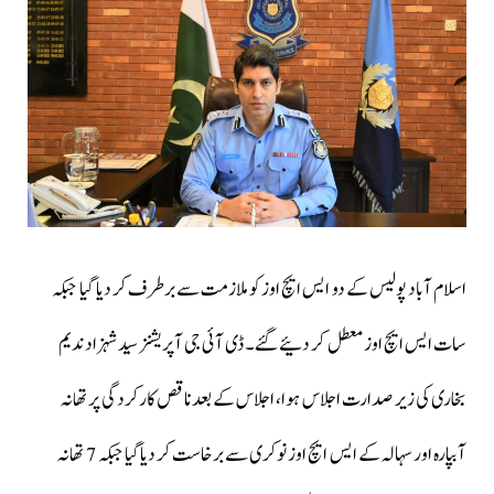
اسلام آباد پولیس کے دو ایس ایچ اوز کو ملازمت سے برطرف کر دیا گیا جبکہ
سات ایس ایچ اوز معطل کر دئیے گئے۔ ڈی آئی جی آپریشنز سید شہزاد ندیم
بخاری کی زیر صدارت اجلاس ہوا، اجلاس کے بعدناقص کارکردگی پر تھانہ
آبپارہ اور سہالہ کے ایس ایچ اوز نوکری سے برخاست کر دیاگیا جبکہ 7 تھانہ