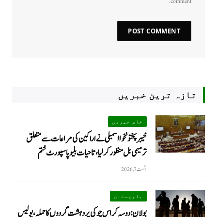
comment.
تازہ ترین خبریں
خاص خبریں
خیبرپختونخوا اسمبلی نے اراکین کی مراعات سے متعلق
ترمیمی بل منظور کر لیا، تاحیات بلیو پاسپورٹ ختم
اگست 7, 2026
بلوچستان
بولان: دوسہ کراس چوکی پر دہشت گردوں کا حملہ، پولیس