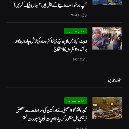
آپ درخواست دینے کے اہل ہیں؟ یہاں چیک کریں!
اپریل 16, 2024
خاص خبریں
ایبٹ آباد میں لاپتہ لیڈی ڈاکٹر وردہ کی لاش چار دن بعد
برآمد، ڈاکٹروں کا احتجاج
دسمبر 8, 2025
مقبول خبریں
خاص خبریں
خیبرپختونخوا اسمبلی نے اراکین کی مراعات سے متعلق
ترمیمی بل منظور کر لیا، تاحیات بلیو پاسپورٹ ختم
اگست 7, 2026