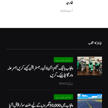
خارجہ
اگست 6, 2026
ایڈیٹر کا انتخاب
خاص خبریں
پنجاب بائیک سکیم: آن لائن رجسٹریشن کیسے کریں؟ مرحلہ
وار گائیڈ چیک کریں
اپریل 15, 2024
خاص خبریں
پنجاب میں 50,000 گھروں کے لیے مفت سولر پینل! کیا