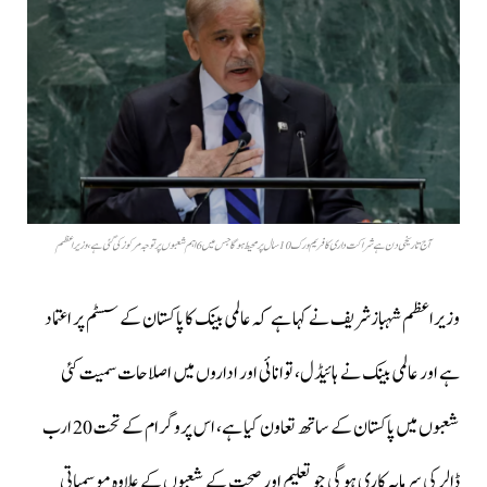
آج تاریخی دن ہے شراکت داری کا فریم ورک 10 سال پر محیط ہوگا جس میں 6 اہم شعبوں پر توجہ مرکوز کی گئی ہے، وزیراعظم
وزیراعظم شہبازشریف نے کہا ہے کہ عالمی بینک کا پاکستان کے سسٹم پر اعتماد
ہے اور عالمی بینک نے ہائیڈل، توانائی اور اداروں میں اصلاحات سمیت کئی
شعبوں میں پاکستان کے ساتھ تعاون کیا ہے، اس پروگرام کے تحت 20 ارب
ڈالر کی سرمایہ کاری ہوگی جو تعلیم اور صحت کے شعبوں کے علاوہ موسمیاتی