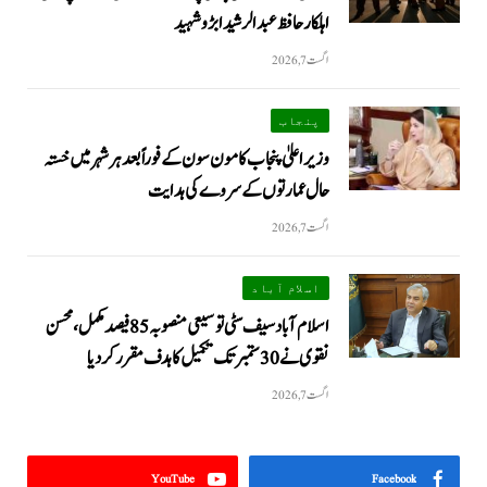
اہلکار حافظ عبدالرشید ابڑو شہید
اگست 7, 2026
پنجاب
وزیراعلیٰ پنجاب کا مون سون کے فوراً بعد ہر شہر میں خستہ
حال عمارتوں کے سروے کی ہدایت
اگست 7, 2026
اسلام آباد
اسلام آباد سیف سٹی توسیعی منصوبہ 85 فیصد مکمل، محسن
نقوی نے 30 ستمبر تک تکمیل کا ہدف مقرر کر دیا
اگست 7, 2026
YouTube
Facebook