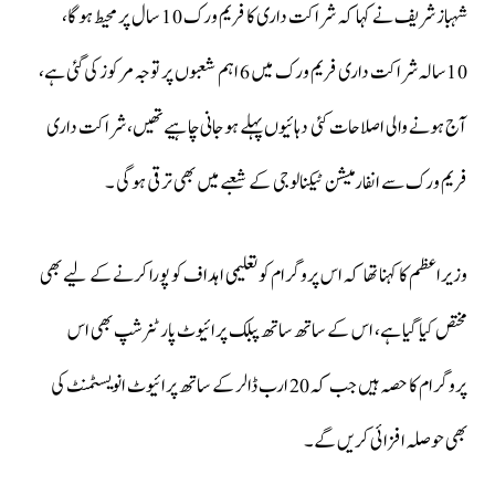
شہباز شریف نے کہا کہ شراکت داری کا فریم ورک 10 سال پر محیط ہوگا،
10سالہ شراکت داری فریم ورک میں 6 اہم شعبوں پر توجہ مرکوز کی گئی ہے،
آج ہونے والی اصلاحات کئی دہائیوں پہلے ہوجانی چاہیے تھیں، شراکت داری
فریم ورک سے انفارمیشن ٹیکنالوجی کے شعبے میں بھی ترقی ہوگی ۔
وزیراعظم کا کہنا تھا کہ اس پروگرام کو تعلیمی اہداف کو پورا کرنے کے لیے بھی
مختص کیا گیا ہے، اس کے ساتھ ساتھ پبلک پرائیوٹ پارٹنرشپ بھی اس
پروگرام کا حصہ ہیں جب کہ 20 ارب ڈالر کے ساتھ پرائیوٹ انویسٹمنٹ کی
بھی حوصلہ افزائی کریں گے۔