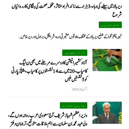
دیر بالا میں ہیضے کی وباء، 3 ہزار سے زائد افراد متاثر، محکمہ صحت کی ہنگامی کارروائیاں
شروع
خاص خبریں
خیبرپختونخوا کے ضلع دیر بالا کے مختلف علاقوں عشیرئی درہ، شرینگل، براول اور دیر خاص…
آزاد کشمیر
آزاد کشمیر الیکشن کا دوسرے مرحلے میں بھی ن لیگ
کامیاب، 20 میں سے 14 نشستوں پر کامیاب، پیپلزپارٹی
کو 5 نشستیں ملیں
اگست 3, 2026
باہمی تعاون
وزیراعظم شہباز شریف آج سعودی عرب روانہ ہوں گے،
ولی عہد محمد بن سلمان سے اہم ملاقات متوقع، ترجمان دفتر