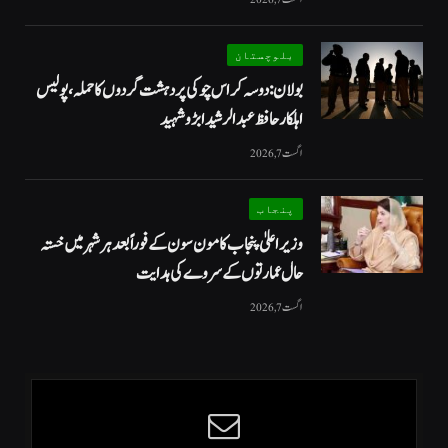
بلوچستان
بولان: دوسہ کراس چوکی پر دہشت گردوں کا حملہ، پولیس
اہلکار حافظ عبدالرشید ابڑو شہید
اگست 7, 2026
پنجاب
وزیراعلیٰ پنجاب کا مون سون کے فوراً بعد ہر شہر میں خستہ
حال عمارتوں کے سروے کی ہدایت
اگست 7, 2026