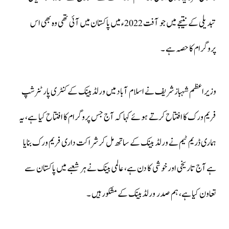
تبدیلی کے نتیجے میں جو آفت 2022ء میں پاکستان میں آئی تھی وہ بھی اس
پروگرام کا حصہ ہے ۔
وزیراعظم شہباز شریف نے اسلام آباد میں ورلڈ بینک کے کنٹری پارٹنرشپ
فریم ورک کا افتتاح کرتے ہوئے کہا کہ آج جس پروگرام کا افتتاح کیا ہے، یہ
ہماری ڈریم ٹیم نے ورلڈ بینک کے ساتھ مل کر شراکت داری فریم ورک بنایا
ہے آج تاریخی اور خوشی کا دن ہے، عالمی بینک نے ہر شعبے میں پاکستان سے
تعاون کیا ہے، ہم صدر ورلڈ بینک کے مشکور ہیں ۔