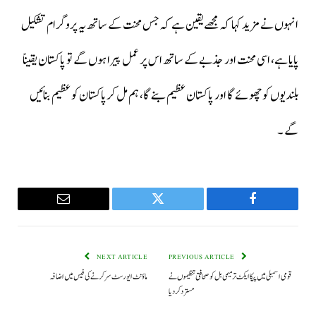
انہوں نے مزید کہا کہ مجھے یقین ہے کہ جس محنت کے ساتھ یہ پروگرام تشکیل
پایا ہے، اسی محنت اور جذبے کے ساتھ اس پر عمل پیرا ہوں گے تو پاکستان یقیناً
بلندیوں کو چھوئے گا اور پاکستان عظیم بنے گا، ہم مل کر پاکستان کو عظیم بنائیں
گے ۔
Email
Twitter
Facebook
NEXT ARTICLE
PREVIOUS ARTICLE
قومی اسمبلی میں پیکا ایکٹ ترمیمی بل کو صحافتی تنظیموں نے
ماؤنٹ ایورسٹ سر کرنے کی فیس میں اضافہ
مسترد کر دیا