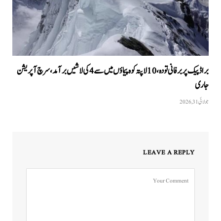
براڈ پیک پر برفانی تودہ، 10 لاپتہ کوہ پیماؤں میں سے 4 کی لاشیں برآمد، سرچ آپریشن
جاری
جولائی 31, 2026
LEAVE A REPLY