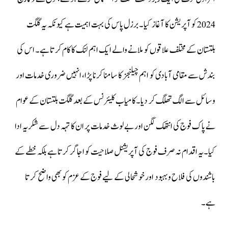
2024 کو آپریشن کا آغاز کیا۔ برزل پاس کی بہت اہمیت ہے کیونکہ یہ گلگت
بلتستان کے مختلف علاقوں کو ملانے والے ایک اہم لنک کا کام کرتا ہے۔ اس کی
بندش سے مقامی آبادی کو اہم چیلنجز کا سامنا کرنا پڑا، انہیں ضروری خدمات اور
وسائل سے الگ تھلگ کر دیا۔کامیاب کلیئرنس کے بعد گلگت بلتستان کے عوام
نے پاک فوج کی انتھک لگن اور بے لوث خدمات پر ان کا تہہ دل سے شکریہ ادا
کیا۔یہ اقدام نہ صرف فوج کی آپریشنل صلاحیت کو اجاگر کرتا ہے بلکہ خطے کے
باشندوں کی فلاح و بہبود اور خوشحالی کے لیے فوج کے عزم کو بھی واضح کرتا
ہے۔