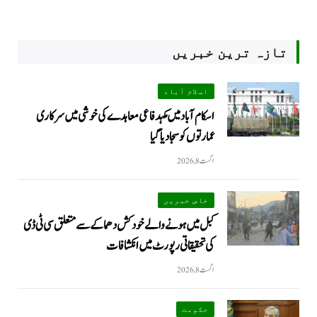
تازہ ترین خبریں
اسلام آباد
اسکام آباد میں مکہدفاعی معاہدے کی خوشی میں سرکاری
عمارتوں کو سجا دیا گیا
اگست 8, 2026
خاص خبریں
کبل میں ہونے والے خودکش دھماکے سے متعلق سی ٹی ڈی
کی تحقیقاتی رپورٹ میں انکشافات
اگست 8, 2026
حکومت