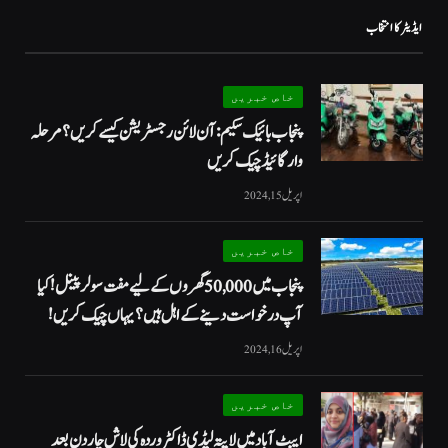
ایڈیٹر کا انتخاب
خاص خبریں
پنجاب بائیک سکیم: آن لائن رجسٹریشن کیسے کریں؟ مرحلہ
وار گائیڈ چیک کریں
اپریل 15, 2024
خاص خبریں
پنجاب میں 50,000 گھروں کے لیے مفت سولر پینل! کیا
آپ درخواست دینے کے اہل ہیں؟ یہاں چیک کریں!
اپریل 16, 2024
خاص خبریں
ایبٹ آباد میں لاپتہ لیڈی ڈاکٹر وردہ کی لاش چار دن بعد