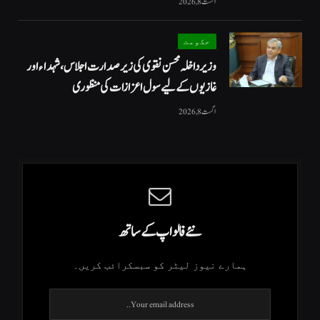
اگست 8, 2026
حکومت
وزیرداخلہ محسن نقوی کی زیر صدارت اجلاس، شہداء اور
غازیوں کے لیے سول اعزازات کی منظوری
اگست 8, 2026
نئے فالو اپ کے ساتھ
ہمارے نیوز لیٹر کو سبسکرائب کریں۔