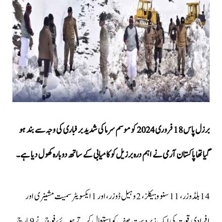
برزل پاس 18 فروری 2024 کو موسم سرما کی شدید برفباری کی وجہ سے بند ہو
گیا تھا پاکستان آرمی نے اہم درہ برزیل کو کامیابی کے ساتھ دوبارہ کھول دیا ہے۔
14 بلڈوزر، 11 سنو وہیکلز، 2 وہیل ڈوزر، اور 1 ایکسویٹر سمیت مشینری اور
افرادی قوت کی ایک زبردست صف کو استعمال کرتے ہوئے، فوج نے 9 مارچ