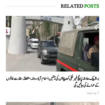
RELATED
POSTS
براڈ پیک حادثہ: پانچ غیر ملکی کوہ پیماؤں کی میتیں اسلام آباد روانہ، متعلقہ سفارت خانوں
کے حوالے کی جائیں گی
اگست 7, 2026