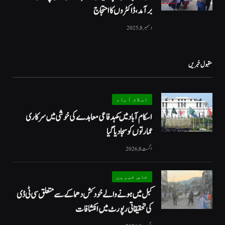
برآمد، ڈاکٹروں کا احتجاج
دسمبر 8, 2025
مقبول خبریں
اسلام آباد
اسکام آباد میں مکہدفاعی معاہدے کی خوشی میں سرکاری
عمارتوں کو سجا دیا گیا
اگست 8, 2026
خاص خبریں
کبل میں ہونے والے خودکش دھماکے سے متعلق سی ٹی ڈی
کی تحقیقاتی رپورٹ میں انکشافات