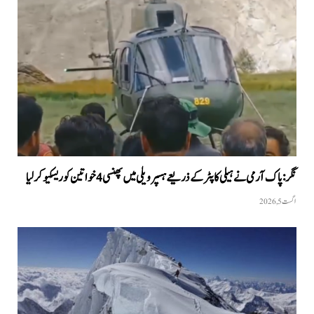
نگر: پاک آرمی نے ہیلی کاپٹر کے ذریعے ہسپر ویلی میں پھنسی 4 خواتین کو ریسکیو کرلیا
اگست 5, 2026