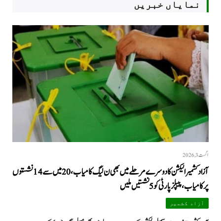
نمایاں خبریں
اگست 3, 2026
آزاد کشمیر الیکشن کا دوسرے مرحلے میں بھی ن لیگ کامیاب، 20 میں سے 14 نشستوں
پر کامیاب، پیپلزپارٹی کو 5 نشستیں ملیں
آزاد کشمیر