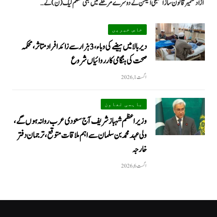
آزاد کشمیر قانون ساز اسمبلی الیکشن کے دوسرے مرحلے میں بھی مسلم لیگ (ن) کے…
خاص خبریں
دیر بالا میں ہیضے کی وباء، 3 ہزار سے زائد افراد متاثر، محکمہ
صحت کی ہنگامی کارروائیاں شروع
اگست 1, 2026
باہمی تعاون
وزیراعظم شہباز شریف آج سعودی عرب روانہ ہوں گے،
ولی عہد محمد بن سلمان سے اہم ملاقات متوقع، ترجمان دفتر
خارجہ
اگست 6, 2026