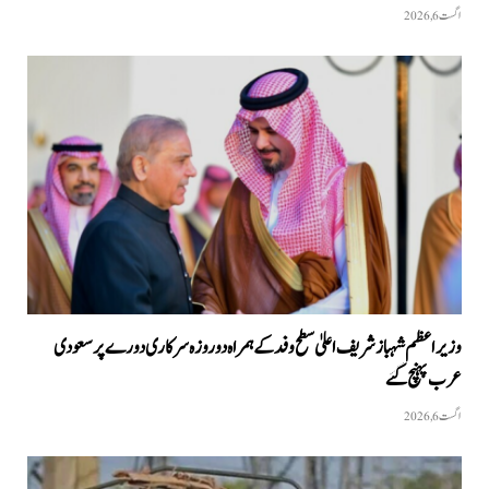
اگست 6, 2026
وزیراعظم شہبازشریف اعلیٰ سطح وفد کے ہمراہ دو روزه سرکاری دورے پر سعودی
عرب پہنچ گئے
اگست 6, 2026