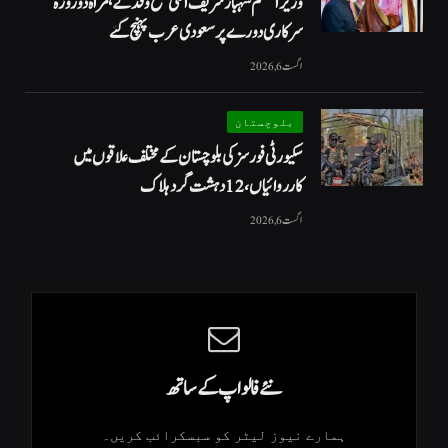
وزیراعظم شہبازشریف اعلیٰ سطح وفد کے ہمراہ دو روزه
سرکاری دورے پر سعودی عرب پہنچ گئے
اگست 6, 2026
بلوچستان
سکیورٹی فورسز کی بلوچستان کے مختلف علاقوں میں
کارروائیاں ، 12 دہشت گرد ہلاک
اگست 6, 2026
نئے فالو اپ کے ساتھ
ہمارے نیوز لیٹر کو سبسکرائب کریں۔