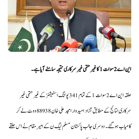
این اے 2 سوات 1 کا غیر حتمی غیر سرکاری نتیجہ سامنے آیا ہے۔
حلقہ این اے 2 سوات 1 کے تمام 341 پولنگ اسٹیشنز کے غیر حتمی غیر
سرکاری نتائج کے مطابق آزاد امیدوار امجد علی خان 88938 ووٹ لے کر
کامیاب ہوگئے۔ دوسری جانب پاکستان مسلم ليگ ن کے امیر مقام نے اس حلقے