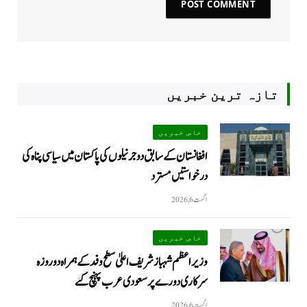
تازہ ترین خبریں
خاص خبریں
افغانستان کے سابق دو جرنیلوں کی پاکستان میں سیاسی پناہ کی
درخواستیں مسترد
اگست 6, 2026
خاص خبریں
وزیراعظم شہبازشریف اعلیٰ سطح وفد کے ہمراہ دو روزه
سرکاری دورے پر سعودی عرب پہنچ گئے
اگست 6, 2026