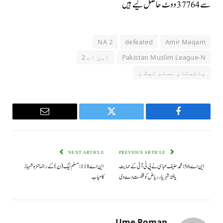
سے 37764 ووٹ حاصل کیے ہیں
NA 2
defeated
Amir Maqam
Pakistan Muslim League-N
این اے 2
پاکستان مسلم ليگ ن
Email
Twitter
Facebook
NEXT ARTICLE
PREVIOUS ARTICLE
این اے 56: محمد حنیف عباسی نے پی ٹی آئی کے حمایت
این اے 118: مسلم لیگ (ن) کے رہنما حمزہ شہباز
یافتہ شہریار ریاض کو شکست دے دی
کامیاب
Ume Roman