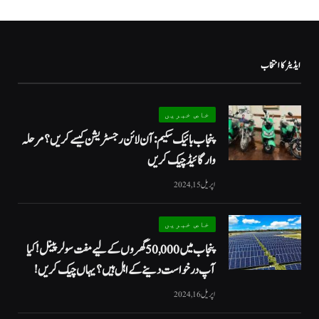
ایڈیٹر کا انتخاب
خاص خبریں
پنجاب بائیک سکیم: آن لائن رجسٹریشن کیسے کریں؟ مرحلہ
وار گائیڈ چیک کریں
اپریل 15, 2024
خاص خبریں
پنجاب میں 50,000 گھروں کے لیے مفت سولر پینل! کیا
آپ درخواست دینے کے اہل ہیں؟ یہاں چیک کریں!
اپریل 16, 2024