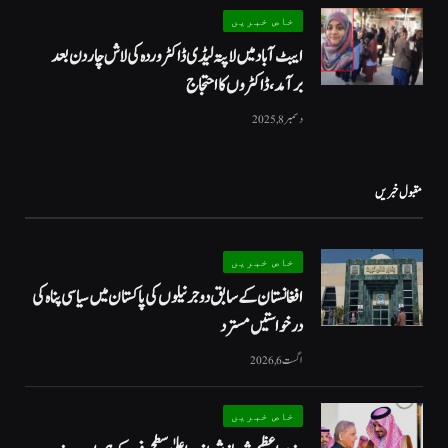
خاص خبریں
ایبٹ آباد میں لاپتہ لیڈی ڈاکٹر وردہ کی لاش چار دن بعد
برآمد، ڈاکٹروں کا احتجاج
دسمبر 8, 2025
مقبول خبریں
خاص خبریں
افغانستان کے سابق دو جرنیلوں کی پاکستان میں سیاسی پناہ کی
درخواستیں مسترد
اگست 6, 2026
خاص خبریں