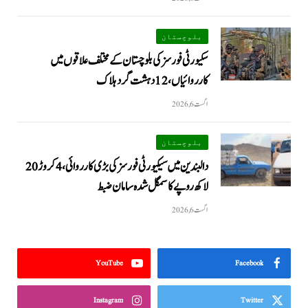
بلوچستان
سکیورٹی فورسز کی بلوچستان کے مختلف علاقوں میں
کارروائیاں ، 12 دہشت گرد ہلاک
اگست 6, 2026
بلوچستان
دالبندین میں سیکیورٹی فورسز کی بڑی کارروائی، 4 کروڑ 20
لاکھ روپے کا سمگل شدہ سامان ضبط
اگست 6, 2026
YouTube
Facebook
Instagram
Twitter