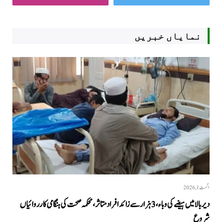
نمایاں خبریں
اگست 1, 2026
دیر بالا میں ہیضے کی وباء، 3 ہزار سے زائد افراد متاثر، محکمہ صحت کی ہنگامی کارروائیاں
شروع