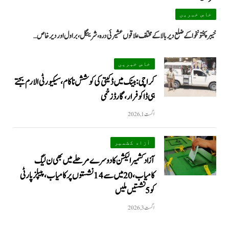
خاص خبریں
خیبرپختونخوا کے ضلع دیر بالا کے مختلف علاقوں عشیرئی درہ، شرینگل، براول اور دیر خاص…
خاص خبریں
کراچی: بینک میں ڈکیتی کی کوشش ناکام، سیکیورٹی الارم بجتے
ہی ڈاکو فرار، گارڈ زخمی
اگست 1, 2026
آزاد کشمیر
آزاد کشمیر الیکشن کا دوسرے مرحلے میں بھی ن لیگ
کامیاب، 20 میں سے 14 نشستوں پر کامیاب، پیپلزپارٹی
کو 5 نشستیں ملیں
اگست 3, 2026