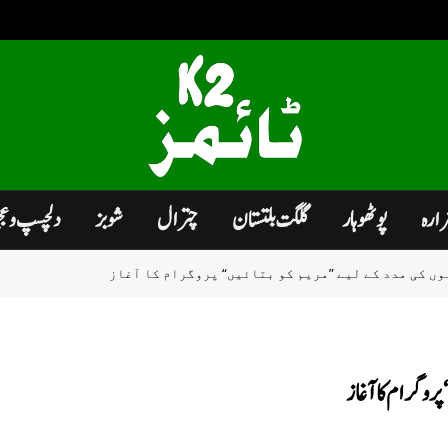
زارہ
پوٹھوہار
گلگت بلتستان
چترال
شوبز
دلچسپ و ع
ں کی مدد کے لیے ”مریم کو بتائیں“ پروگرام کا آغاز
روگرام کا آغاز