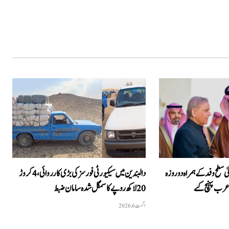
سطح وفد کے ہمراہ دو روزه
دالبندین میں سیکیورٹی فورسز کی بڑی کارروائی، 4 کروڑ
رب پہنچ گئے
20 لاکھ روپے کا سمگل شدہ سامان ضبط
اگست 6, 2026