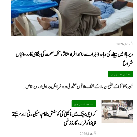
اگست 1, 2026
دیر بالا میں ہیضے کی وباء، 3 ہزار سے زائد افراد متاثر، محکمہ صحت کی ہنگامی کارروائیاں
شروع
خاص خبریں
خیبرپختونخوا کے ضلع دیر بالا کے مختلف علاقوں عشیرئی درہ، شرینگل، براول اور دیر خاص…
خاص خبریں
کراچی: بینک میں ڈکیتی کی کوشش ناکام، سیکیورٹی الارم بجتے
ہی ڈاکو فرار، گارڈ زخمی
We
اگست 1, 2026