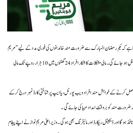
کہا ہے کہ یکم رمضان المبارک سے ضرورت مند خاندانوں کی فوری مدد کے لیے ”مریم
کو بتائیں“ پروگرام کا آغاز کر دیا جائے گا اور ہیلپ لائن 1000 فنکشنل ہو جائے گی۔ مالی مشکلات کا شکار افراد 24 گھنٹوں میں 10 ہزار روپے تک مالی
حاصل کرنے کے خواہش مند افراد ویب پورٹل، یا ایپ پر شناختی کارڈ نمبر درج کرکے
ورت مند کو بروقت امداد مہیا کی جائے گی ۔
ذ ہو گا اور ڈیجیٹل ریکارڈ اور مانیٹرنگ بھی ہوگی ۔وزیراعلیٰ مریم نواز نے اپنے پیغام