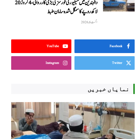
دالبندین میں سیکیورٹی فورسز کی بڑی کارروائی، 4 کروڑ 20
لاکھ روپے کا سمگل شدہ سامان ضبط
اگست 6, 2026
YouTube
Facebook
Instagram
Twitter
نمایاں خبریں