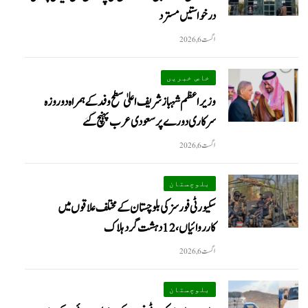
درخواستیں مسترد
اگست 6, 2026
خاص خبریں
وزیراعظم شہبازشریف اعلیٰ سطح وفد کے ہمراہ دو روزه
سرکاری دورے پر سعودی عرب پہنچ گئے
اگست 6, 2026
بلوچستان
سکیورٹی فورسز کی بلوچستان کے مختلف علاقوں میں
کارروائیاں ، 12 دہشت گرد ہلاک
اگست 6, 2026
بلوچستان