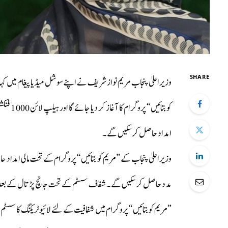
SHARE
وزیراعلیٰ پنجاب مریم نواز شریف نے اپنے سوشل میڈیا پیغام میں 
امداد حاصل کرسکیں گے۔
وزیراعلیٰ پنجاب کے ”مریم کو بتائیں“ پروگرام کے تحت مالی امداد 
مدد حاصل کرسکیں گے۔ شفاف سسٹم کے تحت جانچ پڑتال کے بعد ضر
”مریم کو بتائیں“ پروگرام میں شفافیت کے لئے لائیوٹریکنگ کا سسٹم ناف