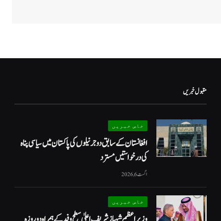
مقبول خبریں
خاص خبریں
افغانستان کے سابق دو جرنیلوں کی پاکستان میں سیاسی پناہ
کی درخواستیں مسترد
اگست 6, 2026
خاص خبریں
وزیراعظم شہبازشریف اعلیٰ سطح وفد کے ہمراہ دو روزه