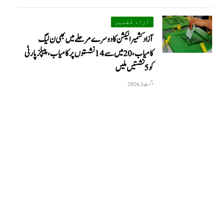
آزاد کشمیر
آزاد کشمیر الیکشن کا دوسرے مرحلے میں بھی ن لیگ
کامیاب، 20 میں سے 14 نشستوں پر کامیاب، پیپلزپارٹی
کو 5 نشستیں ملیں
اگست 3, 2026