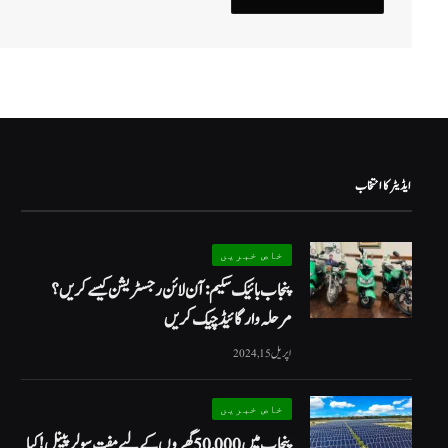
ایڈیٹر کا انتخاب
خاص خبریں
پنجاب بائیک سکیم: آن لائن رجسٹریشن کیسے کریں؟
مرحلہ وار گائیڈ چیک کریں
اپریل 15, 2024
خاص خبریں
پنجاب میں 50,000 گھروں کے لیے مفت سولر پینل! کیا