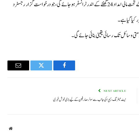
میں بتایا کہ پی ایس ای آر میں رجسٹرڈدرخواست گزار کو پروگرام کے تحت مالی امداد 24گھنٹے کے اندر ٹرانسفر ہوجائے گی، جو درخواست گزار رجسٹرد
ی وسائل تک رسائی یقینی بنائی جائے گی۔
Email
Twitter
Facebook
NEXT ARTICLE
نیٹ میٹرنگ، نیپرا کی جانب سے سولر صارفین کے لیے بڑی خوش خبری
bsite