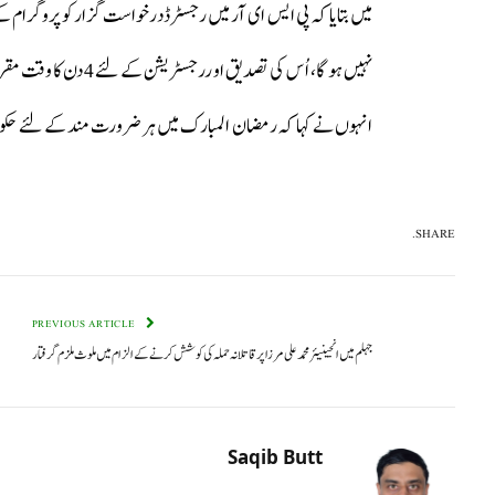
نہیں ہو گا، اُ س کی تصدیق او ررجسٹریشن کے لئے 4دن کا وقت مقرر کیا گیا ہے۔
انہوں نے کہا کہ رمضان المبارک میں ہر ضرورت مند کے لئے حکومت
SHARE.
PREVIOUS ARTICLE
جہلم میں انجینیئر محمد علی مرزا پر قاتلانہ حملہ کی کوشش کرنے کے الزام میں ملوث ملزم گرفتار
Saqib Butt