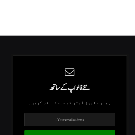
نئے فالو اپ کے ساتھ
ہمارے نیوز لیٹر کو سبسکرائب کریں۔