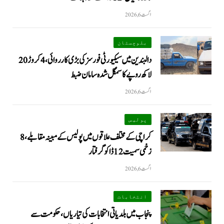
اگست 6, 2026
بلوچستان
دالبندین میں سیکیورٹی فورسز کی بڑی کارروائی، 4 کروڑ 20
لاکھ روپے کا سمگل شدہ سامان ضبط
اگست 6, 2026
پولیس
کراچی کے مختلف علاقوں میں پولیس کے مبینہ مقابلے، 8
زخمی سمیت 12 ڈاکو گرفتار
اگست 6, 2026
انتخابات
پنجاب میں بلدیاتی انتخابات کی تیاریاں، حکومت سے