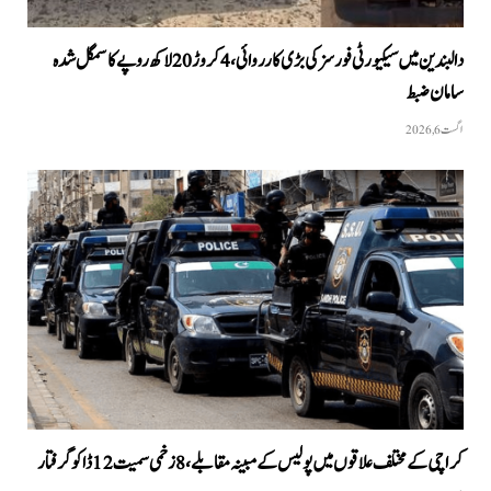
دالبندین میں سیکیورٹی فورسز کی بڑی کارروائی، 4 کروڑ 20 لاکھ روپے کا سمگل شدہ
سامان ضبط
اگست 6, 2026
کراچی کے مختلف علاقوں میں پولیس کے مبینہ مقابلے، 8 زخمی سمیت 12 ڈاکو گرفتار