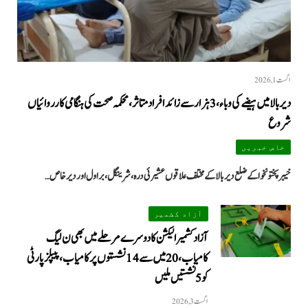
اگست 1, 2026
دیر بالا میں ہیضے کی وباء، 3 ہزار سے زائد افراد متاثر، محکمہ صحت کی ہنگامی کارروائیاں
شروع
خاص خبریں
خیبرپختونخوا کے ضلع دیر بالا کے مختلف علاقوں عشیرئی درہ، شرینگل، براول اور دیر خاص…
آزاد کشمیر
آزاد کشمیر الیکشن کا دوسرے مرحلے میں بھی ن لیگ
کامیاب، 20 میں سے 14 نشستوں پر کامیاب، پیپلزپارٹی
کو 5 نشستیں ملیں
اگست 3, 2026