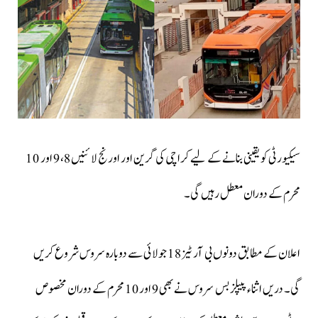
سیکیورٹی کو یقینی بنانے کے لیے کراچی کی گرین اور اورنج لائنیں 8، 9 اور 10
محرم کے دوران معطل رہیں گی۔
اعلان کے مطابق دونوں بی آر ٹیز 18 جولائی سے دوبارہ سروس شروع کریں
گی۔ دریں اثناء پیپلز بس سروس نے بھی 9 اور 10 محرم کے دوران مخصوص