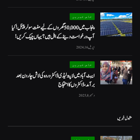
خاص خبریں
پنجاب میں 50,000 گھروں کے لیے مفت سولر پینل! کیا
آپ درخواست دینے کے اہل ہیں؟ یہاں چیک کریں!
اپریل 16, 2024
خاص خبریں
ایبٹ آباد میں لاپتہ لیڈی ڈاکٹر وردہ کی لاش چار دن بعد
برآمد، ڈاکٹروں کا احتجاج
دسمبر 8, 2025
مقبول خبریں
بلوچستان