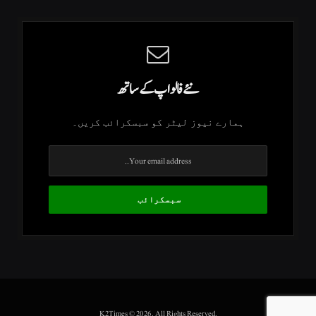
نئے فالو اپ کے ساتھ
ہمارے نیوز لیٹر کو سبسکرائب کریں۔
.K2Times © 2026. All Rights Reserved