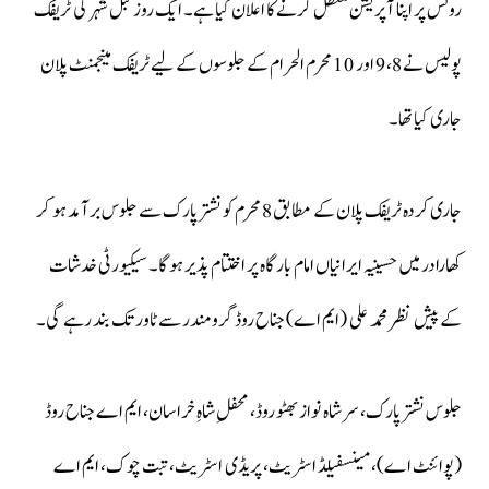
روٹس پر اپنا آپریشن معطل کرنے کا اعلان کیا ہے۔ ایک روز قبل شہر کی ٹریفک
پولیس نے 8، 9 اور 10 محرم الحرام کے جلوسوں کے لیے ٹریفک مینجمنٹ پلان
جاری کیا تھا۔
جاری کردہ ٹریفک پلان کے مطابق 8 محرم کو نشتر پارک سے جلوس برآمد ہو کر
کھارادر میں حسینیہ ایرانیاں امام بارگاہ پر اختتام پذیر ہوگا۔ سیکیورٹی خدشات
کے پیش نظر محمد علی (ایم اے) جناح روڈ گرومندر سے ٹاور تک بند رہے گی۔
جلوس نشتر پارک، سر شاہ نواز بھٹو روڈ، محفلِ شاہِ خراسان، ایم اے جناح روڈ
(پوائنٹ اے)، مینسفیلڈ اسٹریٹ، پریڈی اسٹریٹ، تبت چوک، ایم اے