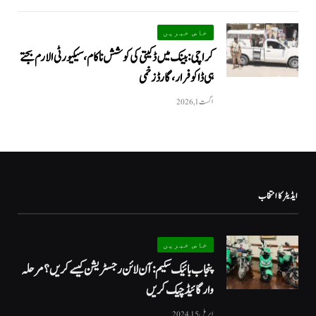
خاص خبریں
کراچی: بینک میں ڈکیتی کی کوشش ناکام، سیکیورٹی الارم بجتے
ہی ڈاکو فرار، گارڈ زخمی
اگست 1, 2026
ایڈیٹر کا انتخاب
خاص خبریں
پنجاب بائیک سکیم: آن لائن رجسٹریشن کیسے کریں؟ مرحلہ
وار گائیڈ چیک کریں
اپریل 15, 2024