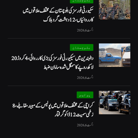
سکیورٹی فورسز کی بلوچستان کے مختلف علاقوں میں
کارروائیاں ، 12 دہشت گرد ہلاک
اگست 6, 2026
بلوچستان
دالبندین میں سیکیورٹی فورسز کی بڑی کارروائی، 4 کروڑ 20
لاکھ روپے کا سمگل شدہ سامان ضبط
اگست 6, 2026
پولیس
کراچی کے مختلف علاقوں میں پولیس کے مبینہ مقابلے، 8
زخمی سمیت 12 ڈاکو گرفتار
اگست 6, 2026