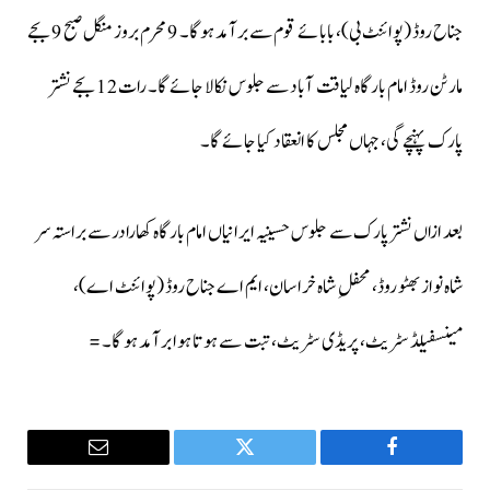
جناح روڈ (پوائنٹ بی)، بابائے قوم سے برآمد ہوگا۔ 9 محرم بروز منگل صبح 9 بجے
مارٹن روڈ امام بارگاہ لیاقت آباد سے جلوس نکالا جائے گا۔ رات 12 بجے نشتر
پارک پہنچے گی، جہاں مجلس کا انعقاد کیا جائے گا۔
بعد ازاں نشتر پارک سے جلوس حسینیہ ایرانیاں امام بارگاہ کھارادر سے براستہ سر
شاہ نواز بھٹو روڈ، محفلِ شاہ خراسان، ایم اے جناح روڈ (پوائنٹ اے)،
مینسفیلڈ سٹریٹ، پریڈی سٹریٹ، تبت سے ہوتا ہوا برآمد ہو گا۔ =
Email
Twitter
Facebook