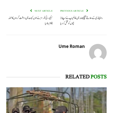
NEXT ARTICLE
PREVIOUS ARTICLE
راولپنڈی کے علاقے ٹینچ بھاٹہ میں ظالم باپ نے اپنے 2
سیکیورٹی فورسز نے بنوں کینٹ میں دہشت گردوں کا حملہ
بچوں کو قتل کر دیا
ناکام بنا دیا
Ume Roman
RELATED
POSTS