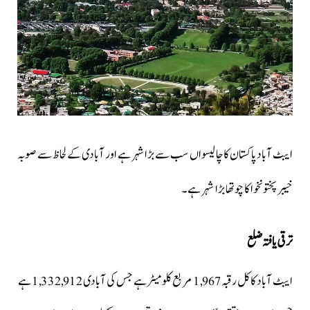
ایبٹ آباد پاکستان کا چالیسواں سب سے بڑا شہر ہے اور آبادی کے لحاظ سے صوبہ
خیبر پختونخوا کا چوتھا بڑا شہر ہے۔
ترقی یافتہ ضلع
ایبٹ آباد کا کل رقبہ 1,967 مربع کلومیٹر ہے جس کی آبادی 1,332,912 ہے