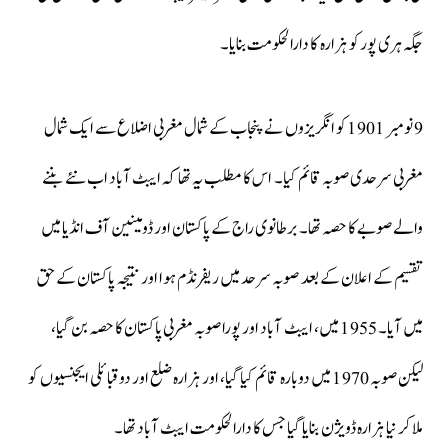
جگہ ہری پور کو ہزارہ کا دارالحکومت بنایا۔
9 نومبر 1901 کو انگریزوں نے پنجاب کے شمال مغربی اضلاع سے ایک شمال
مغربی سرحدی صوبہ قائم کیا۔ اس کا مطلب یہ تھا کہ ایبٹ آباد اب نئے بننے
والے صوبے کا حصہ تھا۔ برطانوی راج کے پاکستان اور ڈومینین آف انڈیا میں
تقسیم کے اعلان کے بعد صوبہ سرحد میں ریفرنڈم ہوا اور نتیجہ پاکستان کے حق
میں آیا۔ 1955 میں، ایبٹ آباد اور پورا صوبہ مغربی پاکستان کا حصہ بن گیا،
لیکن صوبہ 1970 میں دوبارہ قائم کیا گیا، اور ہزارہ ضلع اور دو قبائلی ایجنسیوں کو
ملا کر نیا ہزارہ ڈویژن بنایا گیا جس کا دارالحکومت ایبٹ آباد تھا۔