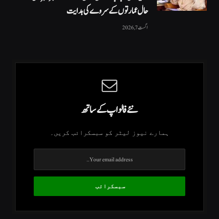
حال عمارتوں کے سروے کی ہدایت
اگست 7, 2026
نئے فالو اپ کے ساتھ
ہمارے نیوز لیٹر کو سبسکرائب کریں۔