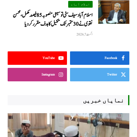
اسلام آباد
اسلام آباد سیف سٹی توسیعی منصوبہ 85 فیصد مکمل، محسن
نقوی نے 30 ستمبر تک تکمیل کا ہدف مقرر کر دیا
اگست 7, 2026
YouTube
Facebook
Instagram
Twitter
نمایاں خبریں