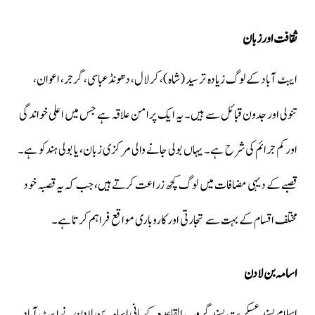
ثقافت اور زبان
ایبٹ آباد کے لوگ زیادہ تر سید (شاہ)، کرلال، دھونڈ عباسی، گرجر، اعوان،
تنولی اور جدون قبائل سے ہیں۔ یہ ایک پرامن علاقہ ہے جس میں اعلی خواندگی
اور کم جرائم کی شرح ہے۔ یہاں بولی جانے والی مرکزی زبان، یا بولی ہندکو ہے۔
قصبے کے دیہی مضافات میں لوگ کچھ زراعت کرتے ہیں، جب کہ یہ قصبہ خود
مختلف اقسام کے بہت سے تجارتی اور کاروباری مواقع فراہم کرتا ہے۔
اسامہ بن لادن
اسلام پسند عسکریت پسند گروپ القاعدہ کے بانی اسامہ بن لادن نے ایبٹ آباد