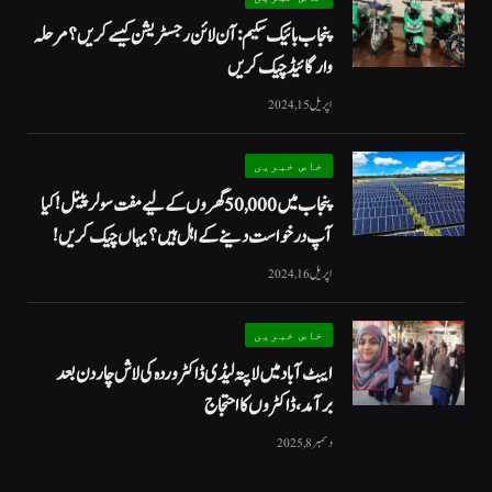
پنجاب بائیک سکیم: آن لائن رجسٹریشن کیسے کریں؟ مرحلہ
وار گائیڈ چیک کریں
اپریل 15, 2024
خاص خبریں
پنجاب میں 50,000 گھروں کے لیے مفت سولر پینل! کیا
آپ درخواست دینے کے اہل ہیں؟ یہاں چیک کریں!
اپریل 16, 2024
خاص خبریں
ایبٹ آباد میں لاپتہ لیڈی ڈاکٹر وردہ کی لاش چار دن بعد
برآمد، ڈاکٹروں کا احتجاج
دسمبر 8, 2025