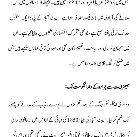
جس میں 53% (تقریباً) مرد اور 47% خواتین ہیں۔ پچھلے 19 سالوں میں اس
علاقے کی آبادی میں 51 فیصد اضافہ ہوا ہے۔ ایبٹ آباد کے پی کا ایک معقول
حد تک ترقی یافتہ ضلع ہے، جو کئی متحرک اقتصادی شعبوں پر بنایا گیا ہے۔ ان
میں مہمان نوازی اور سیاحت، تعلیم، کان کنی اور معدنی ترقی نمایاں شعبے ہیں جن
میں ضلع کو الگ تقابلی فائدہ حاصل ہے۔
جیمز ایبٹ سے ہزارہ کے دارالحکومت تک:
دوسری اینگلو سکھ جنگ ​​کے بعد انگریزوں نے پورے پنجاب کے علاقے کو پشاور
تک ضم کر لیا۔ ایبٹ آباد کی بنیاد 1850 کی دہائی کے اوائل میں برطانوی راج
کی بنگال آرمی میں ایک برطانوی فوجی افسر جیمز ایبٹ نے رکھی تھی اور اس کی