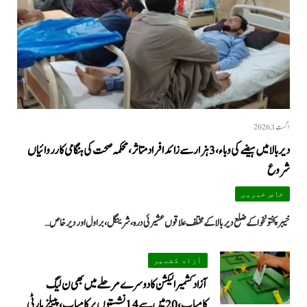
اگست 1, 2026
دیر بالا میں ہیضے کی وباء، 3 ہزار سے زائد افراد متاثر، محکمہ صحت کی ہنگامی کارروائیاں
شروع
خاص خبریں
خیبرپختونخوا کے ضلع دیر بالا کے مختلف علاقوں عشیرئی درہ، شرینگل، براول اور دیر خاص…
آزاد کشمیر
آزاد کشمیر الیکشن کا دوسرے مرحلے میں بھی ن لیگ
کامیاب، 20 میں سے 14 نشستوں پر کامیاب، پیپلزپارٹی