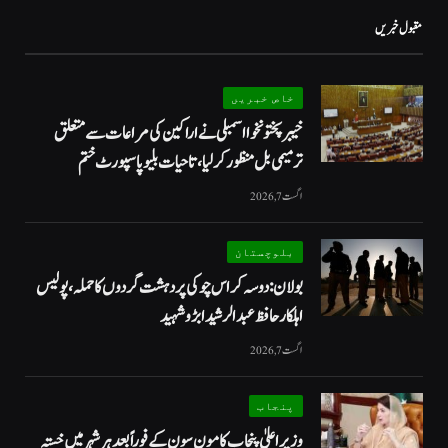
مقبول خبریں
خاص خبریں
خیبرپختونخوا اسمبلی نے اراکین کی مراعات سے متعلق
ترمیمی بل منظور کر لیا، تاحیات بلیو پاسپورٹ ختم
اگست 7, 2026
بلوچستان
بولان: دوسہ کراس چوکی پر دہشت گردوں کا حملہ، پولیس
اہلکار حافظ عبدالرشید ابڑو شہید
اگست 7, 2026
پنجاب
وزیراعلیٰ پنجاب کا مون سون کے فوراً بعد ہر شہر میں خستہ