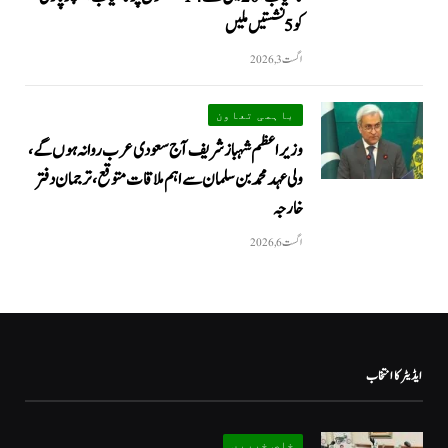
کو 5 نشستیں ملیں
اگست 3, 2026
باہمی تعاون
وزیراعظم شہباز شریف آج سعودی عرب روانہ ہوں گے،
ولی عہد محمد بن سلمان سے اہم ملاقات متوقع، ترجمان دفتر
خارجہ
اگست 6, 2026
ایڈیٹر کا انتخاب
خاص خبریں