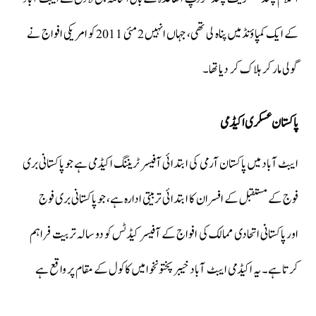
کے ایک کمپاؤنڈ میں پناہ لی تھی، جہاں انہیں 2 مئی 2011 کو امریکی افواج نے
گولی مار کر ہلاک کر دیا تھا۔
پاکستان عسکری اکیڈمی
ایبٹ آباد میں پاکستان آرمی کی ابتدائی آفیسر ٹریننگ اکیڈمی ہے جو پاکستانی بری
فوج کے مستقبل کے افسران کا ابتدائی تربیتی ادارہ ہے، جو پاکستانی بری فوج
اور پاکستانی اتحادی ممالک کی افواج کے آفیسر کیڈٹس کو دو سالہ تربیت فراہم
کرتا ہے۔ یہ اکیڈمی ایبٹ آباد خیبر پختونخوا میں کاکول کے مقام پر واقع ہے