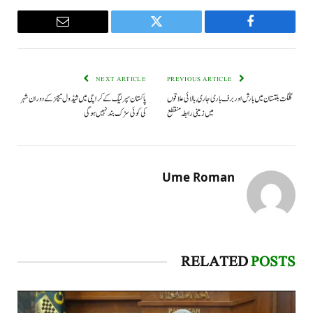
Email
Twitter
Facebook
NEXT ARTICLE
PREVIOUS ARTICLE
گلگت بلتستان میں بارش اور برف باری جاری, بالائی علاقوں
پاکستان سپر لیگ کے کراچی میں شیڈول میچز کے دوران شہر
میں زمینی رابطہ منقطع
کی کوئی سڑک بند نہیں ہوگی
Ume Roman
RELATED
POSTS