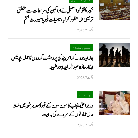
خیبرپختونخوا اسمبلی نے اراکین کی مراعات سے متعلق
ترمیمی بل منظور کر لیا، تاحیات بلیو پاسپورٹ ختم
اگست 7, 2026
بلوچستان
بولان: دوسہ کراس چوکی پر دہشت گردوں کا حملہ، پولیس
اہلکار حافظ عبدالرشید ابڑو شہید
اگست 7, 2026
پنجاب
وزیراعلیٰ پنجاب کا مون سون کے فوراً بعد ہر شہر میں خستہ
حال عمارتوں کے سروے کی ہدایت
اگست 7, 2026