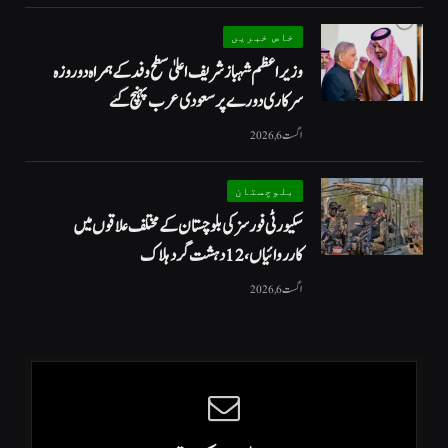
خاص خبریں
وزیراعظم شہبازشریف اعلیٰ سطح وفد کے ہمراہ دو روزه
سرکاری دورے پر سعودی عرب پہنچ گئے
اگست 6, 2026
بلوچستان
سکیورٹی فورسز کی بلوچستان کے مختلف علاقوں میں
کارروائیاں ، 12 دہشت گرد ہلاک
اگست 6, 2026