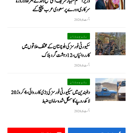
وزیراعظم شہبازشریف اعلیٰ سطح وفد کے ہمراہ دو روزه
سرکاری دورے پر سعودی عرب پہنچ گئے
اگست 6, 2026
بلوچستان
سکیورٹی فورسز کی بلوچستان کے مختلف علاقوں میں
کارروائیاں ، 12 دہشت گرد ہلاک
اگست 6, 2026
بلوچستان
دالبندین میں سیکیورٹی فورسز کی بڑی کارروائی، 4 کروڑ 20
لاکھ روپے کا سمگل شدہ سامان ضبط
اگست 6, 2026