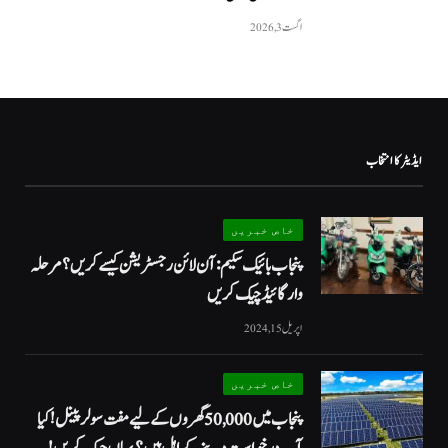
اگست 3, 2026
ایڈیٹر کا انتخاب
خاص خبریں
پنجاب بائیک سکیم: آن لائن رجسٹریشن کیسے کریں؟ مرحلہ
وار گائیڈ چیک کریں
اپریل 15, 2024
خاص خبریں
پنجاب میں 50,000 گھروں کے لیے مفت سولر پینل! کیا