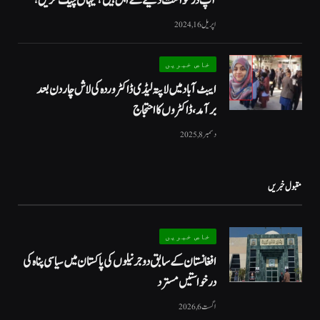
آپ درخواست دینے کے اہل ہیں؟ یہاں چیک کریں!
اپریل 16, 2024
خاص خبریں
ایبٹ آباد میں لاپتہ لیڈی ڈاکٹر وردہ کی لاش چار دن بعد
برآمد، ڈاکٹروں کا احتجاج
دسمبر 8, 2025
مقبول خبریں
خاص خبریں
افغانستان کے سابق دو جرنیلوں کی پاکستان میں سیاسی پناہ کی
درخواستیں مسترد
اگست 6, 2026