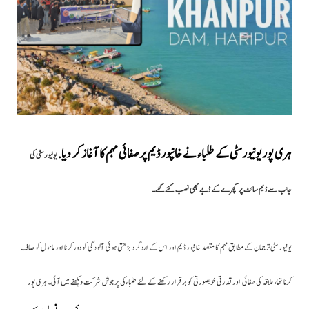
ہری پور یونیورسٹی کے طلباء نے خانپور ڈیم پر صفائی مہم کا آغاز کر دیا.
یونیورسٹی کی
جانب سے ڈیم سائٹ پر کچرے کے ڈبے بھی نصب کئے گئے۔
یونیورسٹی ترجمان کے مطابق
مہم کا مقصد خانپور
ڈیم
اور اس کے اردگرد بڑھتی ہوئی آلودگی کو دور کرنا اور ماحول کو صاف
کرنا تھا، علاقہ کی صفائی اور قدرتی خوبصورتی کو برقرار رکھنے کے لئے طلباءکی پرجوش شرکت دیکھنے میں آئی۔ ہری پور