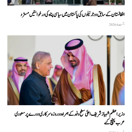
افغانستان کے سابق دو جرنیلوں کی پاکستان میں سیاسی پناہ کی درخواستیں مسترد
اگست 6, 2026
وزیراعظم شہبازشریف اعلیٰ سطح وفد کے ہمراہ دو روزه سرکاری دورے پر سعودی
عرب پہنچ گئے