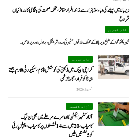
دیر بالا میں ہیضے کی وباء، 3 ہزار سے زائد افراد متاثر، محکمہ صحت کی ہنگامی کارروائیاں
شروع
خاص خبریں
خیبرپختونخوا کے ضلع دیر بالا کے مختلف علاقوں عشیرئی درہ، شرینگل، براول اور دیر خاص…
خاص خبریں
کراچی: بینک میں ڈکیتی کی کوشش ناکام، سیکیورٹی الارم بجتے
ہی ڈاکو فرار، گارڈ زخمی
اگست 1, 2026
آزاد کشمیر
آزاد کشمیر الیکشن کا دوسرے مرحلے میں بھی ن لیگ
کامیاب، 20 میں سے 14 نشستوں پر کامیاب، پیپلزپارٹی
کو 5 نشستیں ملیں