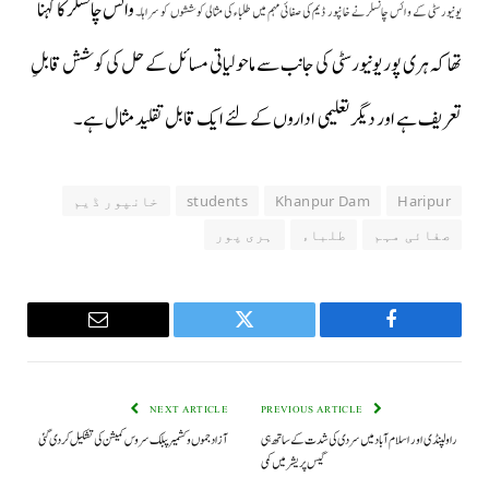
وائس چانسلر کا کہنا
یونیورسٹی کے وائس چانسلر نے خانپور
ڈیم
کی صفائی مہم میں طلباء کی مثالی کوششوں کو سراہا۔
تھا کہ ہری پور یونیورسٹی کی جانب سے ماحولیاتی مسائل کے حل کی کوشش قابلِ
تعریف ہے اور دیگر تعلیمی اداروں کے لئے ایک قابل تقلید مثال ہے۔
Haripur
Khanpur Dam
students
خانپور ڈیم
صفائی مہم
طلباء
ہری پور
Email
Twitter
Facebook
NEXT ARTICLE
PREVIOUS ARTICLE
راولپنڈی اور اسلام آباد میں سردی کی شدت کے ساتھ ہی
آزاد جموں و کشمیر پبلک سروس کمیشن کی تشکیل کر دی گئی
گیس پریشر میں کمی