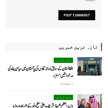
comment.
تازہ ترین خبریں
خاص خبریں
افغانستان کے سابق دو جرنیلوں کی پاکستان میں سیاسی پناہ کی
درخواستیں مسترد
اگست 6, 2026
خاص خبریں
وزیراعظم شہبازشریف اعلیٰ سطح وفد کے ہمراہ دو روزه