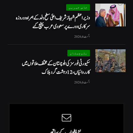
خاص خبریں
وزیراعظم شہبازشریف اعلیٰ سطح وفد کے ہمراہ دو روزه
سرکاری دورے پر سعودی عرب پہنچ گئے
اگست 6, 2026
بلوچستان
سکیورٹی فورسز کی بلوچستان کے مختلف علاقوں میں
کارروائیاں ، 12 دہشت گرد ہلاک
اگست 6, 2026
نئے فالو اپ کے ساتھ