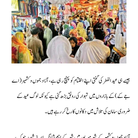
جیسے ہی عید الفطر کی گنتی اپنے اختتام کو پہنچ رہی ہے، آزاد جموں و کشمیر (اے
جے کے) کے بازاروں میں تہوار کی رونق بڑھ گئی ہے کیونکہ لوگ عید کے
ضروری سامان کی تلاش میں دکانوں کا رخ کر رہے ہیں۔
آزاد جموں و کشمیر کے شہر میرپور میں شہر کے اہم شاپنگ ایریاز شہید چوک،