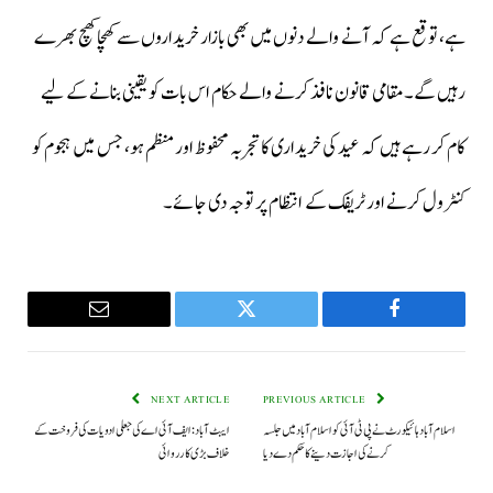
ہے، توقع ہے کہ آنے والے دنوں میں بھی بازار خریداروں سے کھچا کھچ بھرے
رہیں گے۔مقامی قانون نافذ کرنے والے حکام اس بات کو یقینی بنانے کے لیے
کام کر رہے ہیں کہ عید کی خریداری کا تجربہ محفوظ اور منظم ہو، جس میں ہجوم کو
کنٹرول کرنے اور ٹریفک کے انتظام پر توجہ دی جائے۔
Email
Twitter
Facebook
NEXT ARTICLE
PREVIOUS ARTICLE
اسلام آباد ہائیکورٹ نے پی ٹی آئی کو اسلام آباد میں جلسہ
ایبٹ آباد: ایف آئی اے کی جعلی ادویات کی فروخت کے
کرنے کی اجازت دینے کا حکم دے دیا
خلاف بڑی کارروائی