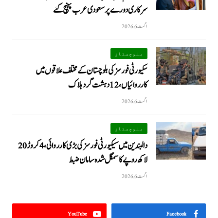
سرکاری دورے پر سعودی عرب پہنچ گئے
اگست 6, 2026
بلوچستان
سکیورٹی فورسز کی بلوچستان کے مختلف علاقوں میں
کارروائیاں ، 12 دہشت گرد ہلاک
اگست 6, 2026
بلوچستان
دالبندین میں سیکیورٹی فورسز کی بڑی کارروائی، 4 کروڑ 20
لاکھ روپے کا سمگل شدہ سامان ضبط
اگست 6, 2026
YouTube
Facebook