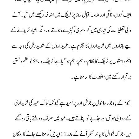
ایف/ون، نانگی اور علامہ اقبال روڈ پر ٹریفک میں اضافہ دیکھنے میں آیا۔ آنے
والی تعطیلات کی تیاری میں گروسری، کپڑے، جوتے اور دیگر اشیاء خریدنے کے
لیے بازاروں میں خریداروں کا ہجوم ہے۔خریداروں کے شدید رش کی وجہ سے
اہم راستوں پر ٹریفک کا نظام درہم برہم ہو گیا ہے، ٹریفک وارڈنز کو نظم و نسق
برقرار رکھنے میں مشکلات کا سامنا ہے۔
ہجوم کے باوجود، ماحول پرجوش اور پر امید ہے کیونکہ لوگ عید کی خریداری
کے روایتی جوش اور جذبے کو اپناتے ہیں۔عید میں صرف دو ہفتے باقی رہ گئے
ہیں، جو کہ شوال کا چاند نظر آنے کے بعد 11 اپریل کو منائے جانے کا امکان