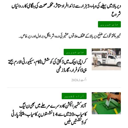
دیر بالا میں ہیضے کی وباء، 3 ہزار سے زائد افراد متاثر، محکمہ صحت کی ہنگامی کارروائیاں
شروع
خاص خبریں
خیبرپختونخوا کے ضلع دیر بالا کے مختلف علاقوں عشیرئی درہ، شرینگل، براول اور دیر خاص…
خاص خبریں
کراچی: بینک میں ڈکیتی کی کوشش ناکام، سیکیورٹی الارم بجتے
ہی ڈاکو فرار، گارڈ زخمی
اگست 1, 2026
آزاد کشمیر
آزاد کشمیر الیکشن کا دوسرے مرحلے میں بھی ن لیگ
کامیاب، 20 میں سے 14 نشستوں پر کامیاب، پیپلزپارٹی
کو 5 نشستیں ملیں