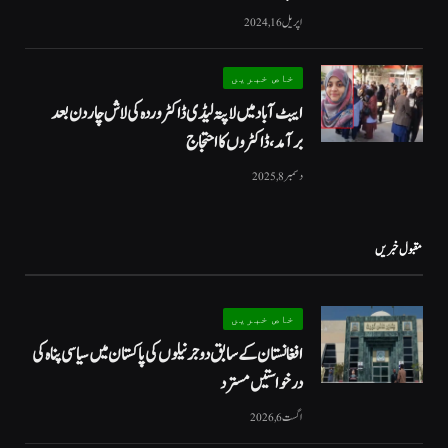
اپریل 16, 2024
خاص خبریں
ایبٹ آباد میں لاپتہ لیڈی ڈاکٹر وردہ کی لاش چار دن بعد
برآمد، ڈاکٹروں کا احتجاج
دسمبر 8, 2025
مقبول خبریں
خاص خبریں
افغانستان کے سابق دو جرنیلوں کی پاکستان میں سیاسی پناہ کی
درخواستیں مسترد
اگست 6, 2026