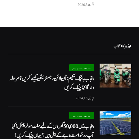
اگست 3, 2026
ایڈیٹر کا انتخاب
خاص خبریں
پنجاب بائیک سکیم: آن لائن رجسٹریشن کیسے کریں؟ مرحلہ
وار گائیڈ چیک کریں
اپریل 15, 2024
خاص خبریں
پنجاب میں 50,000 گھروں کے لیے مفت سولر پینل! کیا
آپ درخواست دینے کے اہل ہیں؟ یہاں چیک کریں!