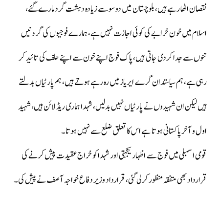
نقصان اٹھا رہے ہیں، بلوچستان میں دو سو سے زیادہ دہشت گرد مارےگئے،
اسلام میں خون خرابے کی کوئی اجازت نہیں ہے، ہمارے فوجیوں کی گردنیں
تنوں سے جدا کردی جاتی ہیں، پاک فوج اپنے خون سے اپنے حلف کی تائید کر
رہی ہے، ہم سیاستدان گرے ایریاز میں رہ رہے ہوتے ہیں، ہم پارٹیاں بدلتے
ہیں لیکن ان شہیدوں نے پارٹیاں نہیں بدلیں، شہدا ہماری ریڈ لائن ہیں، شہید
اول و آخر پاکستانی ہوتا ہے اس کا تعلق ضلع سے نہیں ہوتا۔
قومی اسمبلی میں فوج سے اظہاریکجہتی اور شہدا کو خراج عقیدت پیش کرنے کی
قرارداد بھی متفقہ منظور کرلی گئی، قرارداد وزیر دفاع خواجہ آصف نے پیش کی۔