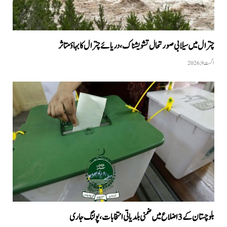
چترال میں سیلابی صورتحال تشویشناک، دریائے چترال کا بہاؤ متاثر
اگست 9, 2026
بلوچستان کے 3 اضلاع میں ضمنی بلدیاتی انتخابات، پولنگ جاری