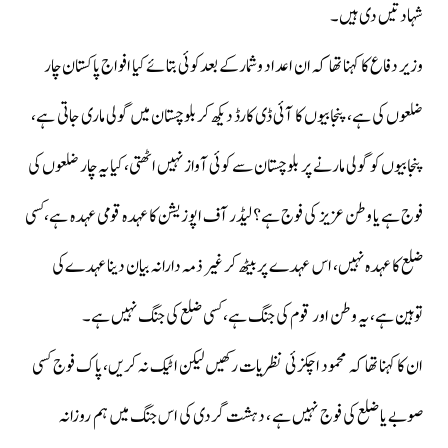
شہادتیں دی ہیں۔
وزیر دفاع کا کہنا تھا کہ ان اعداد وشمارکے بعدکوئی بتائےکیا افواج پاکستان چار
ضلعوں کی ہے، پنجابیوں کا آئی ڈی کارڈ دیکھ کر بلوچستان میں گولی ماری جاتی ہے،
پنجابیوں کو گولی مارنے پر بلوچستان سے کوئی آواز نہیں اٹھتی،کیا یہ چار ضلعوں کی
فوج ہے یا وطن عزیز کی فوج ہے؟ لیڈر آف اپوزیشن کا عہدہ قومی عہدہ ہے،کسی
ضلع کا عہدہ نہیں، اس عہدے پر بیٹھ کر غیر ذمہ دارانہ بیان دینا عہدےکی
توہین ہے، یہ وطن اور قوم کی جنگ ہے، کسی ضلع کی جنگ نہیں ہے۔
ان کا کہنا تھا کہ محمود اچکزئی نظریات رکھیں لیکن اٹیک نہ کریں، پاک فوج کسی
صوبے یا ضلع کی فوج نہیں ہے ، دہشت گردی کی اس جنگ میں ہم روزانہ