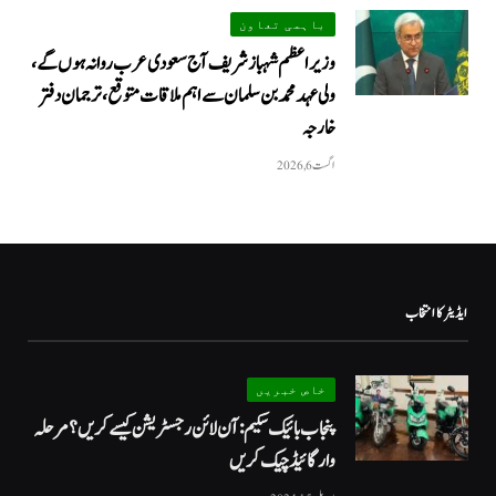
باہمی تعاون
وزیراعظم شہباز شریف آج سعودی عرب روانہ ہوں گے،
ولی عہد محمد بن سلمان سے اہم ملاقات متوقع، ترجمان دفتر
خارجہ
اگست 6, 2026
ایڈیٹر کا انتخاب
خاص خبریں
پنجاب بائیک سکیم: آن لائن رجسٹریشن کیسے کریں؟ مرحلہ
وار گائیڈ چیک کریں