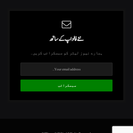
نئے فالو اپ کے ساتھ
ہمارے نیوز لیٹر کو سبسکرائب کریں۔