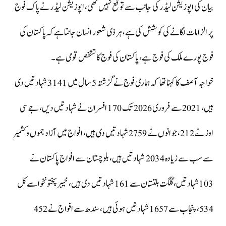
بیان کی اپوزیشن لیڈر کی جانب سے توقع نہیں تھی، اپوزیشن لیڈر نے پاک فوج
پر الزامات لگانے کی کوشش کی ہے، ہر ذی شعور انسان جانتا ہےکہ پاکستان کی
فوج پورے ملک کی فوج ہے، پاکستان کی فوج کا تشخص قومی ہے۔
خواجہ آصف کا کہنا تھا کہ ہماری فوج نےگزشتہ 5 سال میں 3141 شہادتیں دی
ہیں، 2021 سے فروری 2026 تک 170 افسران نے شہادتیں دیں، جے سی
اوز نے 212، جوانوں نے 2759 شہادتیں دی ہیں، افواج میں آزاد جموں وکشمیر
سے سب سے زیادہ 2034 شہادتیں ہیں، بلوچستان سے افواج پاکستان نے
103شہادتیں،گلگت بلتستان سے 161 شہادتیں دی ہیں، خیبرپختونخوا سے کل
534، پنجاب سے 1657 شہادتیں ہوئی ہیں، سندھ سے افواج نے 452