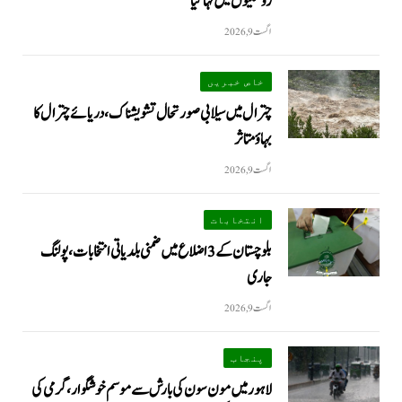
روشنیوں میں نہا گیا
اگست 9, 2026
خاص خبریں
چترال میں سیلابی صورتحال تشویشناک، دریائے چترال کا
بہاؤ متاثر
اگست 9, 2026
انتخابات
بلوچستان کے 3 اضلاع میں ضمنی بلدیاتی انتخابات، پولنگ
جاری
اگست 9, 2026
پنجاب
لاہور میں مون سون کی بارش سے موسم خوشگوار، گرمی کی