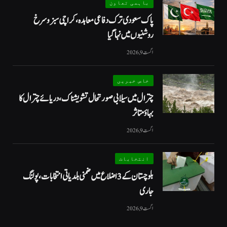
باہمی تعاون
پاک سعودی ترک دفاعی معاہدہ، کراچی سبز و سرخ
روشنیوں میں نہا گیا
اگست 9, 2026
خاص خبریں
چترال میں سیلابی صورتحال تشویشناک، دریائے چترال کا
بہاؤ متاثر
اگست 9, 2026
انتخابات
بلوچستان کے 3 اضلاع میں ضمنی بلدیاتی انتخابات، پولنگ
جاری
اگست 9, 2026