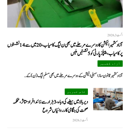
اگست 3, 2026
آزاد کشمیر الیکشن کا دوسرے مرحلے میں بھی ن لیگ کامیاب، 20 میں سے 14 نشستوں
پر کامیاب، پیپلزپارٹی کو 5 نشستیں ملیں
آزاد کشمیر
آزاد کشمیر قانون ساز اسمبلی الیکشن کے دوسرے مرحلے میں بھی مسلم لیگ (ن) کے…
خاص خبریں
دیر بالا میں ہیضے کی وباء، 3 ہزار سے زائد افراد متاثر، محکمہ
صحت کی ہنگامی کارروائیاں شروع
اگست 1, 2026