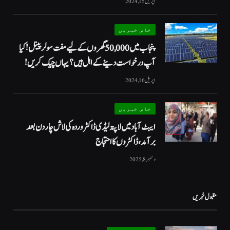
اپریل 15, 2024
خاص خبریں
پنجاب میں 50,000 گھروں کے لیے مفت سولر پینل! کیا
آپ درخواست دینے کے اہل ہیں؟ یہاں چیک کریں!
اپریل 16, 2024
خاص خبریں
ایبٹ آباد میں لاپتہ لیڈی ڈاکٹر وردہ کی لاش چار دن بعد
برآمد، ڈاکٹروں کا احتجاج
دسمبر 8, 2025
مقبول خبریں