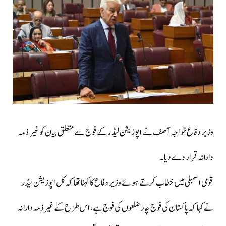
وزیر دفاع خواجہ آصف نے اپوزیشن لیڈر کے فوج سے متعلق بیان کو غیر ذمہ
دارانہ قرار دے دیا۔
قومی اسمبلی میں خطاب کرتے ہوئے وزیر دفاع کا کہنا تھا کہ کل اپوزیشن لیڈر
نےکہا کہ پاکستان کی فوج چار ضلعوں کی فوج ہے، اس طرح کے غیرذمہ دارانہ