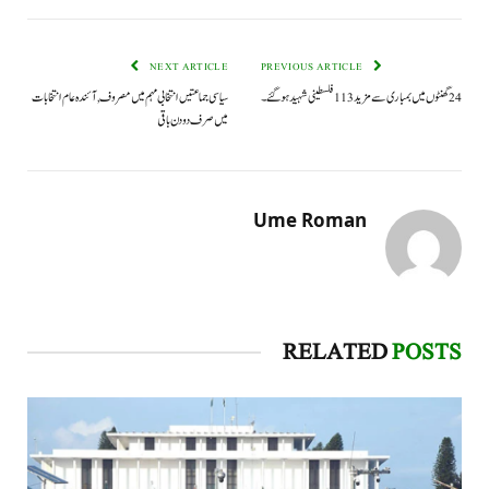
NEXT ARTICLE
PREVIOUS ARTICLE
24گھنٹوں میں بمباری سے مزید 113فلسطینی شہید ہوگئے۔
سیاسی جماعتیں انتخابی مہم میں مصروف,آئندہ عام انتخابات
میں صرف دو دن باقی
Ume Roman
RELATED
POSTS