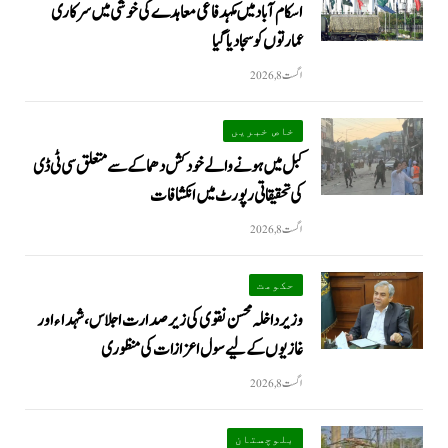
اسکام آباد میں مکہدفاعی معاہدے کی خوشی میں سرکاری
عمارتوں کو سجا دیا گیا
اگست 8, 2026
خاص خبریں
کبل میں ہونے والے خودکش دھماکے سے متعلق سی ٹی ڈی
کی تحقیقاتی رپورٹ میں انکشافات
اگست 8, 2026
حکومت
وزیرداخلہ محسن نقوی کی زیر صدارت اجلاس، شہداء اور
غازیوں کے لیے سول اعزازات کی منظوری
اگست 8, 2026
بلوچستان