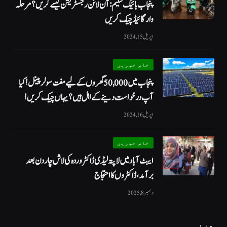
پنجاب بائیک سکیم: آن لائن رجسٹریشن کیسے کریں؟ مرحلہ
وار گائیڈ چیک کریں
اپریل 15, 2024
خاص خبریں
پنجاب میں 50,000 گھروں کے لیے مفت سولر پینل! کیا
آپ درخواست دینے کے اہل ہیں؟ یہاں چیک کریں!
اپریل 16, 2024
خاص خبریں
ایبٹ آباد میں لاپتہ لیڈی ڈاکٹر وردہ کی لاش چار دن بعد
برآمد، ڈاکٹروں کا احتجاج
دسمبر 8, 2025