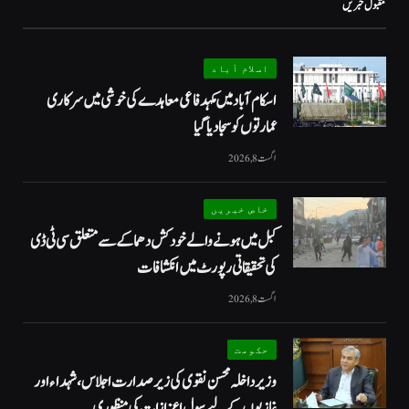
مقبول خبریں
اسلام آباد
اسکام آباد میں مکہدفاعی معاہدے کی خوشی میں سرکاری
عمارتوں کو سجا دیا گیا
اگست 8, 2026
خاص خبریں
کبل میں ہونے والے خودکش دھماکے سے متعلق سی ٹی ڈی
کی تحقیقاتی رپورٹ میں انکشافات
اگست 8, 2026
حکومت
وزیرداخلہ محسن نقوی کی زیر صدارت اجلاس، شہداء اور
غازیوں کے لیے سول اعزازات کی منظوری