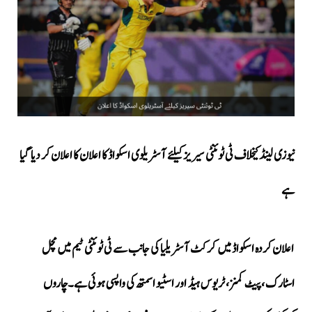
نیوزی لینڈ کیخلاف ٹی ٹوئنٹی سیریز کیلئے آسٹریلوی اسکواڈ کا اعلان کا اعلان کر دیا گیا
ہے
اعلان کردہ اسکواڈ میں کرکٹ آسٹریلیا کی جانب سے ٹی ٹوئنٹی ٹیم میں مچل
اسٹارک ،پیٹ کمنز، ٹریوس ہیڈ اور اسٹیو اسمتھ کی واپسی ہوئی ہے۔چاروں