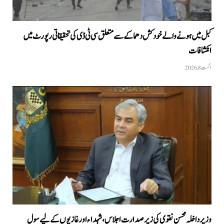
کبل میں ہونے والے خودکش دھماکے سے متعلق سی ٹی ڈی کی تحقیقاتی رپورٹ میں
انکشافات
اگست 8, 2026
وزیرداخلہ محسن نقوی کی زیر صدارت اجلاس، شہداء اور غازیوں کے لیے سول