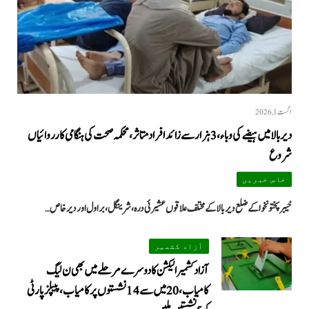
اگست 1, 2026
دیر بالا میں ہیضے کی وباء، 3 ہزار سے زائد افراد متاثر، محکمہ صحت کی ہنگامی کارروائیاں
شروع
خاص خبریں
خیبرپختونخوا کے ضلع دیر بالا کے مختلف علاقوں عشیرئی درہ، شرینگل، براول اور دیر خاص…
آزاد کشمیر
آزاد کشمیر الیکشن کا دوسرے مرحلے میں بھی ن لیگ
کامیاب، 20 میں سے 14 نشستوں پر کامیاب، پیپلزپارٹی