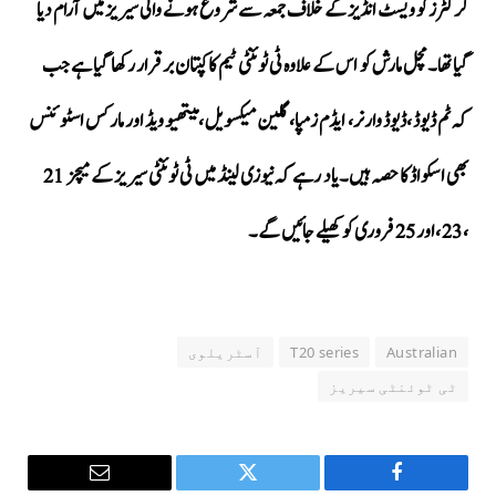
کرکٹرز کو ویسٹ انڈیز کے خلاف جمعہ سے شروع ہونے والی سیریز میں آرام دیا
گیا تھا۔ مچل مارش کو اس کے علاوہ ٹی ٹوئنٹی ٹیم کا کپتان برقرار رکھا گیا ہے جب
کہ ٹم ڈیوڈ ،ڈیوڈ وارنر، ایڈم زمپا، گلین میکسویل ،میتھیو ویڈ اور مارکس اسٹوئنس
بھی اسکواڈ کا حصہ ہیں۔یاد رہے کہ نیوزی لینڈ میں ٹی ٹوئنٹی سیریز کے میچز 21
،23 ،اور 25 فروری کو کھیلے جائیں گے۔
Australian
T20 series
آسٹریلوی
ٹی ٹوئنٹی سیریز
Email
Twitter
Facebook