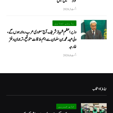
کو 5 نشستیں ملیں
اگست 3, 2026
باہمی تعاون
وزیراعظم شہباز شریف آج سعودی عرب روانہ ہوں گے،
ولی عہد محمد بن سلمان سے اہم ملاقات متوقع، ترجمان دفتر
خارجہ
اگست 6, 2026
ایڈیٹر کا انتخاب
خاص خبریں