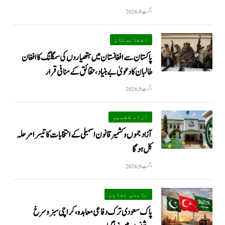
اگست 9, 2026
افغانستان
پاکستان سے افغانستان میں ہتھیاروں کی سمگلنگ کا افغان
طالبان کا دعویٰ بے بنیاد، حقائق کے منافی قرار
اگست 9, 2026
آزاد کشمیر
آزاد جموں و کشمیر قانون اسمبلی کے انتخابات کا تیسرا مرحلہ
کل ہوگا
اگست 9, 2026
باہمی تعاون
پاک سعودی ترک دفاعی معاہدہ، کراچی سبز و سرخ