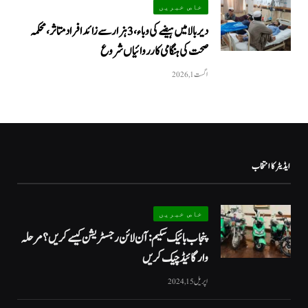
خاص خبریں
دیر بالا میں ہیضے کی وباء، 3 ہزار سے زائد افراد متاثر، محکمہ
صحت کی ہنگامی کارروائیاں شروع
اگست 1, 2026
ایڈیٹر کا انتخاب
خاص خبریں
پنجاب بائیک سکیم: آن لائن رجسٹریشن کیسے کریں؟ مرحلہ
وار گائیڈ چیک کریں
اپریل 15, 2024