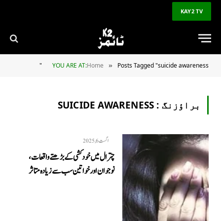
KAY2 TV
YOU ARE AT:
Home
Posts Tagged "suicide awareness"
»
براؤزنگ :
SUICIDE AWARENESS
اگست 6, 2025
چترال میں خودکشی کے بڑھتے واقعات،
نوجوان اور خواتین سب سے زیادہ متاثر