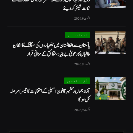
نکات شیئر کردیئے
اگست 9, 2026
افغانستان
پاکستان سے افغانستان میں ہتھیاروں کی سمگلنگ کا افغان
طالبان کا دعویٰ بے بنیاد، حقائق کے منافی قرار
اگست 9, 2026
آزاد کشمیر
آزاد جموں و کشمیر قانون اسمبلی کے انتخابات کا تیسرا مرحلہ
کل ہوگا
اگست 9, 2026