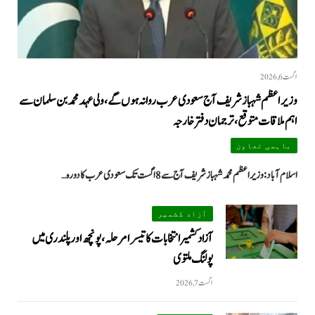
اگست 6, 2026
وزیراعظم شہباز شریف آج سعودی عرب روانہ ہوں گے، ولی عہد محمد بن سلمان سے
اہم ملاقات متوقع، ترجمان دفتر خارجہ
باہمی تعاون
اسلام آباد: وزیراعظم محمد شہباز شریف آج سے 8 اگست تک سعودی عرب کا دورہ…
آزاد کشمیر
آزاد کشمیر انتخابات کا تیسرا مرحلہ، پونچھ اور پلندری میں
پولنگ ملتوی
اگست 7, 2026