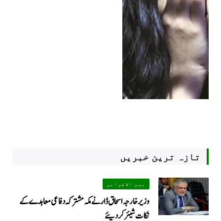
تازہ ترین خبریں
بین الاقوامی
وزیر خارجہ اسحاق ڈار نے مکہ مشترکہ دفاعی معاہدے کے
نکات شیئر کردیئے