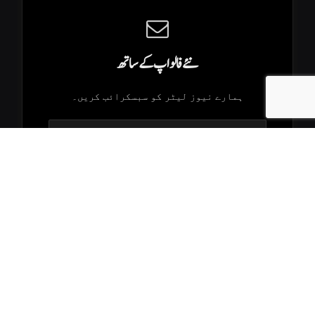
نئے فالو اپ کے ساتھ
ہمارے نیوز لیٹر کو سبسکرائب کریں۔
.K2Times © 2026. All Rights Reserved