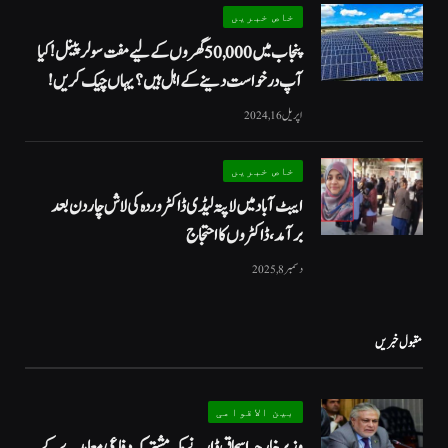
خاص خبریں
پنجاب میں 50,000 گھروں کے لیے مفت سولر پینل! کیا
آپ درخواست دینے کے اہل ہیں؟ یہاں چیک کریں!
اپریل 16, 2024
خاص خبریں
ایبٹ آباد میں لاپتہ لیڈی ڈاکٹر وردہ کی لاش چار دن بعد
برآمد، ڈاکٹروں کا احتجاج
دسمبر 8, 2025
مقبول خبریں
بین الاقوامی
وزیر خارجہ اسحاق ڈار نے مکہ مشترکہ دفاعی معاہدے کے