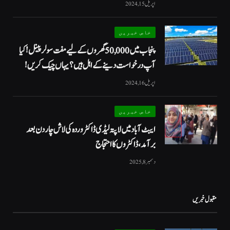
اپریل 15, 2024
خاص خبریں
پنجاب میں 50,000 گھروں کے لیے مفت سولر پینل! کیا
آپ درخواست دینے کے اہل ہیں؟ یہاں چیک کریں!
اپریل 16, 2024
خاص خبریں
ایبٹ آباد میں لاپتہ لیڈی ڈاکٹر وردہ کی لاش چار دن بعد
برآمد، ڈاکٹروں کا احتجاج
دسمبر 8, 2025
مقبول خبریں