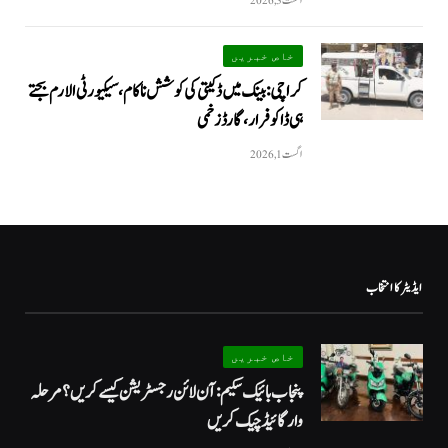
اگست 3, 2026
خاص خبریں
کراچی: بینک میں ڈکیتی کی کوشش ناکام، سیکیورٹی الارم بجتے
ہی ڈاکو فرار، گارڈ زخمی
اگست 1, 2026
ایڈیٹر کا انتخاب
خاص خبریں
پنجاب بائیک سکیم: آن لائن رجسٹریشن کیسے کریں؟ مرحلہ
وار گائیڈ چیک کریں