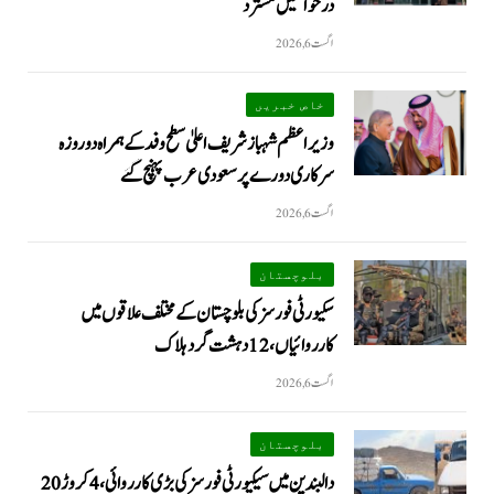
درخواستیں مسترد
اگست 6, 2026
خاص خبریں
وزیراعظم شہبازشریف اعلیٰ سطح وفد کے ہمراہ دو روزه
سرکاری دورے پر سعودی عرب پہنچ گئے
اگست 6, 2026
بلوچستان
سکیورٹی فورسز کی بلوچستان کے مختلف علاقوں میں
کارروائیاں ، 12 دہشت گرد ہلاک
اگست 6, 2026
بلوچستان
دالبندین میں سیکیورٹی فورسز کی بڑی کارروائی، 4 کروڑ 20