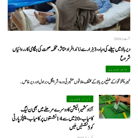
اگست 1, 2026
دیر بالا میں ہیضے کی وباء، 3 ہزار سے زائد افراد متاثر، محکمہ صحت کی ہنگامی کارروائیاں
شروع
خاص خبریں
خیبرپختونخوا کے ضلع دیر بالا کے مختلف علاقوں عشیرئی درہ، شرینگل، براول اور دیر خاص…
آزاد کشمیر
آزاد کشمیر الیکشن کا دوسرے مرحلے میں بھی ن لیگ
کامیاب، 20 میں سے 14 نشستوں پر کامیاب، پیپلزپارٹی
کو 5 نشستیں ملیں