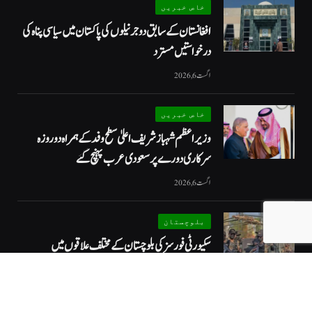
خاص خبریں
افغانستان کے سابق دو جرنیلوں کی پاکستان میں سیاسی پناہ کی
درخواستیں مسترد
اگست 6, 2026
خاص خبریں
وزیراعظم شہبازشریف اعلیٰ سطح وفد کے ہمراہ دو روزه
سرکاری دورے پر سعودی عرب پہنچ گئے
اگست 6, 2026
بلوچستان
سکیورٹی فورسز کی بلوچستان کے مختلف علاقوں میں
کارروائیاں ، 12 دہشت گرد ہلاک
اگست 6, 2026