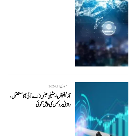
جنوری 11, 2024
آرٹیفیشل اینٹیلی جنس (اے آئی) کا مستقبل،
راڈنی بروکس کی پیش گوئی